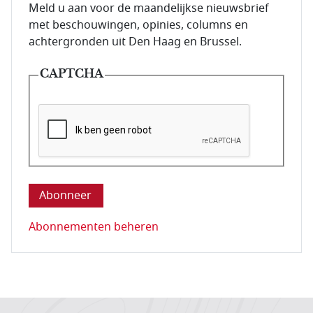
E-mailadres van de abonnee.
Meld u aan voor de maandelijkse nieuwsbrief
met beschouwingen, opinies, columns en
achtergronden uit Den Haag en Brussel.
CAPTCHA
Deze vraag is om te controleren dat u een mens be
Abonnementen beheren