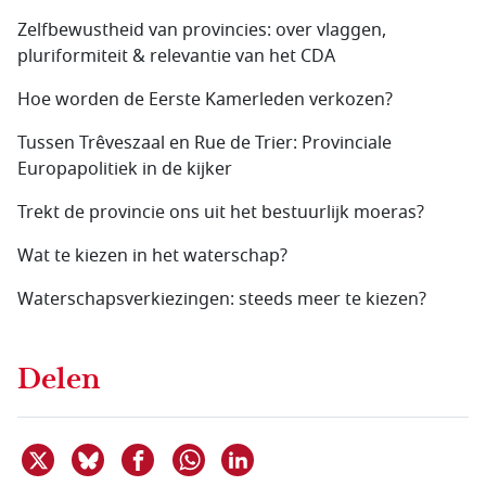
Zelfbewustheid van provincies: over vlaggen,
pluriformiteit & relevantie van het CDA
Hoe worden de Eerste Kamerleden verkozen?
Tussen Trêveszaal en Rue de Trier: Provinciale
Europapolitiek in de kijker
Trekt de provincie ons uit het bestuurlijk moeras?
Wat te kiezen in het waterschap?
Waterschapsverkiezingen: steeds meer te kiezen?
Delen
Deel dit item op X
Deel dit item op Bluesky
Deel dit item op Facebook
Deel dit item op Linkedin
Delen via WhatsApp