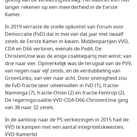
gevolg van de verkiezingsuitslag. Het kabinet kon niet
langer rekenen op een meerderheid in de Eerste
Kamer.
In 2019 verraste de snelle opkomst van Forum voor
Democratie (FvD) dat in mei van dat jaar met twaalf
zetels de Eerste Kamer in kwam. Middenpartijen VVD,
CDA en D66 verloren, evenals de PvdA. De
ChristenUnie was de enige coalitiepartij met winst: van
drie naar vier. Opmerkelijk was de terugval van de PVV,
van negen naar vijf zetels, en de verdubbeling van
GroenLinks, van vier naar acht. Door onenigheid zou
de FvD-fractie later uiteenvallen in FvD (1), fractie-
Nanninga (7), fractie-Otten (2) en fractie-Fentrop (2).
De regeringscoalitie VVD-CDA-D66-ChristenUnie ging
van 38 naar 32 zetels.
In de aanloop naar de PS-verkiezingen in 2015 had de
VVD te kampen met een aantal integriteitskwesties.
VVD-Kamerlid