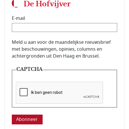
De Hofvijver
E-mail
E-mailadres van de abonnee.
Meld u aan voor de maandelijkse nieuwsbrief
met beschouwingen, opinies, columns en
achtergronden uit Den Haag en Brussel.
CAPTCHA
Deze vraag is om te controleren dat u een mens be