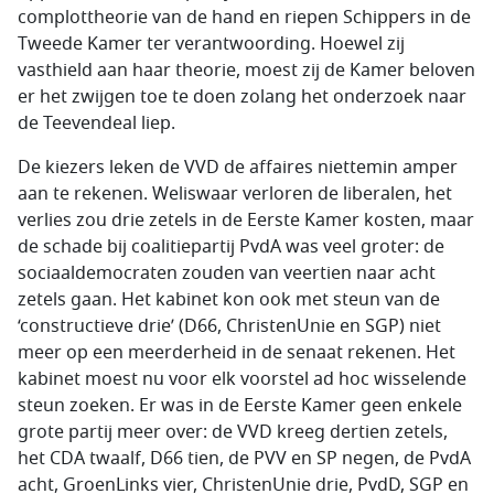
complottheorie van de hand en riepen Schippers in de
Tweede Kamer ter verantwoording. Hoewel zij
vasthield aan haar theorie, moest zij de Kamer beloven
er het zwijgen toe te doen zolang het onderzoek naar
de Teevendeal liep.
De kiezers leken de VVD de affaires niettemin amper
aan te rekenen. Weliswaar verloren de liberalen, het
verlies zou drie zetels in de Eerste Kamer kosten, maar
de schade bij coalitiepartij PvdA was veel groter: de
sociaaldemocraten zouden van veertien naar acht
zetels gaan. Het kabinet kon ook met steun van de
‘constructieve drie’ (D66, ChristenUnie en SGP) niet
meer op een meerderheid in de senaat rekenen. Het
kabinet moest nu voor elk voorstel ad hoc wisselende
steun zoeken. Er was in de Eerste Kamer geen enkele
grote partij meer over: de VVD kreeg dertien zetels,
het CDA twaalf, D66 tien, de PVV en SP negen, de PvdA
acht, GroenLinks vier, ChristenUnie drie, PvdD, SGP en