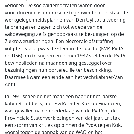
verloren. De sociaaldemocraten waren door
voortdurende economische tegenwind niet in staat de
werkgelegenheidsplannen van Den Uyl tot uitvoering
te brengen en zagen zich tot woede van de
vakbeweging zelfs genoodzaakt te bezuinigen op de
Ziektewetuitkeringen. Een electorale afstraffing
volgde. Daarbij was de sfeer in de coalitie (KVP, PvdA
en D66) om te snijden en in mei 1982 stelden de PvdA-
bewindslieden na maandenlang gesteggel over
bezuinigingen hun portefeuille ter beschikking.
Daarmee kwam een einde aan het vechtkabinet-Van
Agt II.
In 1991 scheelde het maar een haar of het laatste
kabinet-Lubbers, met PvdA-leider Kok op Financiën,
was gevallen na een nederlaag van de PvdA bij de
Provinciale Statenverkiezingen van dat jaar. Er stak
een storm van kritiek op binnen de PvdA tegen Kok,
vooral tegen de aanpak van de WAO en het