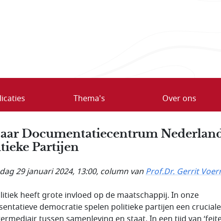
icaties
Thema's
Over ons
jaar Documentatie­centrum Nederlan
itieke Partijen
ag 29 januari 2024, 13:00
, column van
Prof.Dr. Gerrit Voe
litiek heeft grote invloed op de maatschappij. In onze
sentatieve democratie spelen politieke partijen een cruciale 
termediair tussen samenleving en staat. In een tijd van ‘feit