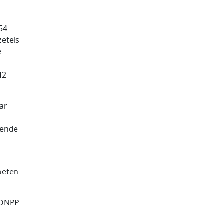
54
zetels
e
42
ar
gende
moeten
t DNPP