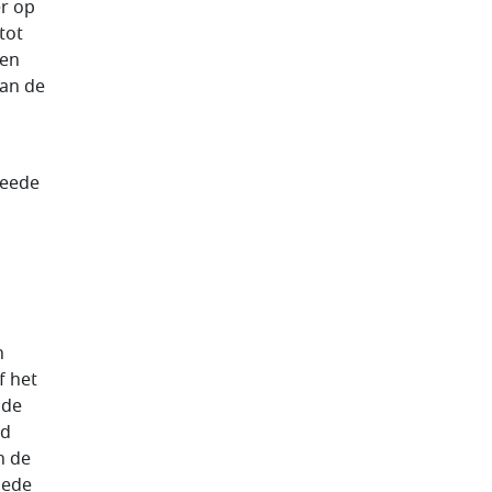
er op
tot
 en
an de
weede
n
f het
nde
ed
n de
mede