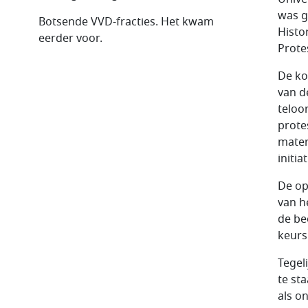
was g
Botsende VVD-fracties. Het kwam
Histo
eerder voor.
Prote
De ko
van d
teloo
prote
materi
initia
De op
van h
de be
keursl
Tegel
te st
als o