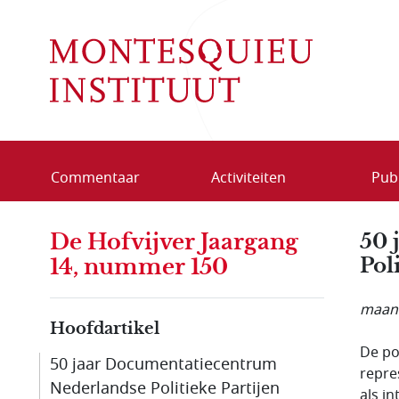
Overslaan en naar de inhoud gaan
Commentaar
Activiteiten
Publ
De Hofvijver Jaargang
50 
Pol
14, nummer 150
maand
Hoofdartikel
De po
50 jaar Documentatie­centrum
repre
Nederlandse Politieke Partijen
als in