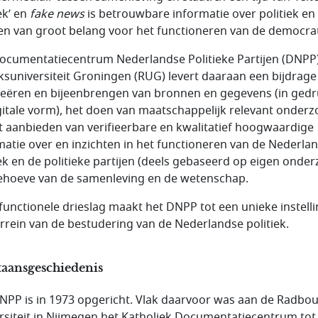
ek’ en
fake news
is betrouwbare informatie over politiek en
jen van groot belang voor het functioneren van de democrat
ocumentatiecentrum Nederlandse Politieke Partijen (DNPP
jksuniversiteit Groningen (RUG) levert daaraan een bijdrag
reëren en bijeenbrengen van bronnen en gegevens (in gedr
gitale vorm), het doen van maatschappelijk relevant onderz
t aanbieden van verifieerbare en kwalitatief hoogwaardige
matie over en inzichten in het functioneren van de Nederla
iek en de politieke partijen (deels gebaseerd op eigen onder
ehoeve van de samenleving en de wetenschap.
functionele drieslag maakt het DNPP tot een unieke instell
errein van de bestudering van de Nederlandse politiek.
taansgeschiedenis
NPP is in 1973 opgericht. Vlak daarvoor was aan de Radbo
rsiteit in Nijmegen het Katholiek Documentatiecentrum tot