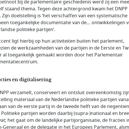
oetnoot bij de parlementaire geschiedenis werd zij een me
elf staand thema. Tegen deze achter­grond kwam het DNPP 
. Zijn doelstelling is ‘het verschaffen van een systematische
een toegankelijke documentatie van de… ontwikkelingen v
landse politieke partijen’.
cent ligt hierbij op hun activiteiten buiten het parlement,
zien de werkzaamheden van de partijen in de Eerste en T
 al toegankelijk gemaakt worden door het Parlementair
mentatiecentrum.
cties en digitalisering
NPP verzamelt, conserveert en ontsluit overeenkomstig zij
telling materiaal van de Nederlandse politieke partijen vana
aan van de eerste partij in de tweede helft van de negentie
 Politieke partijen worden daarbij (supra-)nationaal en bre
t; het gaat om de landelijke partijorganisatie, de fracties i
n-Generaal en de delegatie in het Europees Parlement, als