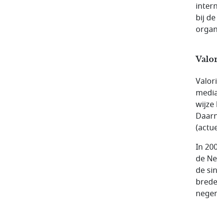
inter
bij d
organ
Valor
Valor
media
wijze
Daarn
(actu
In 20
de Ne
de si
brede
negen