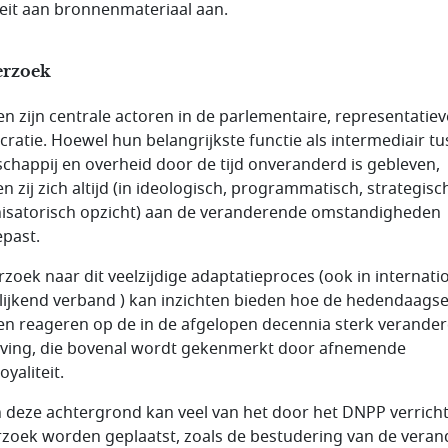
teit aan bronnenmateriaal aan.
rzoek
jen zijn centrale actoren in de parlementaire, representatiev
ratie. Hoewel hun belangrijkste functie als intermediair t
chappij en overheid door de tijd onveranderd is gebleven,
n zij zich altijd (in ideologisch, programmatisch, strategisc
isatorisch opzicht) aan de veranderende omstandigheden
past.
zoek naar dit veelzijdige adaptatieproces (ook in internati
lijkend verband ) kan inzichten bieden hoe de hedendaags
jen reageren op de in de afgelopen decennia sterk verande
ing, die bovenal wordt gekenmerkt door afnemende
loyaliteit.
 deze achtergrond kan veel van het door het DNPP verrich
zoek worden geplaatst, zoals de bestudering van de vera