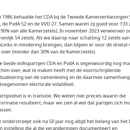
i 1986 behaalde het CDA bij de Tweede Kamerverkiezingen 
s, de PvdA 52 en de VVD 27. Samen waren zij goed voor 133 
a 90% van alle Kamerzetels). In november 2023 verwierven z
enlijk 54 zetels. Als we daarop naar schatting 12 zetels van
Links in mindering brengen, dan blijven er voor dit drietal 
s over (minder dan 30% van de Kamerzetels).
e beide volkspartijen CDA en PvdA is tegenwoordig nog ma
chim over, wat te maken heeft met de voortschrijdende
idualisering van de samenleving en de daarmee samenhan
 toegenomen electorale volatiliteit.
rtijstelsel is in transitie. We weten niet precies waarin die
formatie resulteert, maar we zien al wel dat partijen zich 
ssen.
t onderstreept ook na 50 jaar nog altijd het belang van he
en instelling die al die veranderingen documenteert en