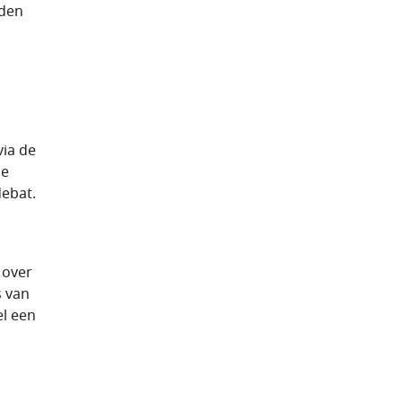
nden
via de
ze
debat.
 over
s van
el een