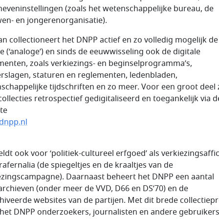
neveninstellingen (zoals het wetenschappelijke bureau, de
en- en jongerenorganisatie).
an collectioneert het DNPP actief en zo volledig mogelijk de
ke (‘analoge’) en sinds de eeuwwisseling ook de digitale
enten, zoals verkiezings- en beginselprogramma’s,
erslagen, staturen en reglementen, ledenbladen,
schappelijke tijdschriften en zo meer. Voor een groot deel 
ollecties retrospectief gedigitaliseerd en toegankelijk via d
te
dnpp.nl
ldt ook voor ‘politiek-cultureel erfgoed’ als verkiezingsaffi
rafernalia (de spiegeltjes en de kraaltjes van de
ezingscampagne). Daarnaast beheert het DNPP een aantal
jarchieven (onder meer de VVD, D66 en DS’70) en de
hiveerde websites van de partijen. Met dit brede collectiepr
 het DNPP onderzoekers, journalisten en andere gebruiker