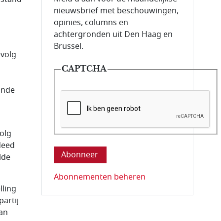
nieuwsbrief met beschouwingen,
opinies, columns en
achtergronden uit Den Haag en
Brussel.
evolg
CAPTCHA
ande
olg
Deze vraag is om te controleren dat u ee
deed
lde
Abonnementen beheren
lling
partij
van