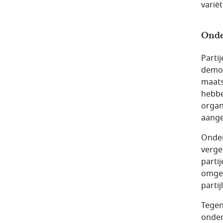
varië
Onde
Parti
democ
maats
hebbe
organ
aange
Onder
verge
parti
omgev
partij
Tegen
onder