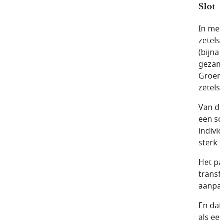
Slot
In me
zetel
(bijn
gezam
Groen
zetel
Van d
een s
indiv
sterk
Het pa
trans
aanpa
En da
als e