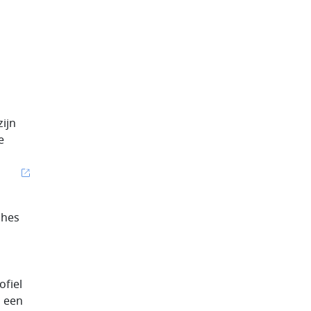
zijn
e
ches
ofiel
s een