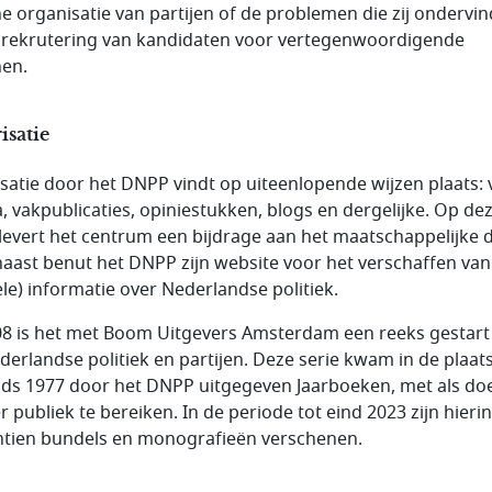
ne organisatie van partijen of de problemen die zij ondervi
e rekrutering van kandidaten voor vertegenwoordigende
en.
isatie
isatie door het DNPP vindt op uiteenlopende wijzen plaats: 
, vakpublicaties, opiniestukken, blogs en dergelijke. Op de
 levert het centrum een bijdrage aan het maatschappelijke 
aast benut het DNPP zijn website voor het verschaffen van
ele) informatie over Nederlandse politiek.
08 is het met Boom Uitgevers Amsterdam een reeks gestart
derlandse politiek en partijen. Deze serie kwam in de plaat
nds 1977 door het DNPP uitgegeven Jaarboeken, met als do
r publiek te bereiken. In de periode tot eind 2023 zijn hierin
tien bundels en monografieën verschenen.