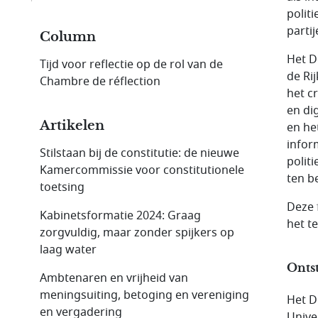
politi
parti
Column
Het D
Tijd voor reflectie op de rol van de
de Ri
Chambre de réflection
het c
en di
Artikelen
en he
infor
Stilstaan bij de constitutie: de nieuwe
polit
Kamer­commissie voor constitutionele
ten b
toetsing
Deze 
Kabinetsformatie 2024: Graag
het t
zorgvuldig, maar zonder spijkers op
laag water
Onts
Ambtenaren en vrijheid van
meningsuiting, betoging en vereniging
Het D
en vergadering
Unive