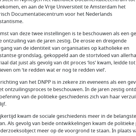
ekomen, en aan de Vrije Universiteit te Amsterdam het
risch Documentatiecentrum voor het Nederlands
stantisme.
mst van deze twee instellingen is te beschouwen als een g
e ontzuiling van de jaren zestig. De erosie en dreigende
rgang van de identiteit van organisaties op katholieke en
stantse grondslag, gekoppeld aan de stortvloed van allerh
aal dat juist als gevolg van dit proces ‘los’ kwam, leidde tot
tieven om ‘te redden wat er nog te redden viel’.
richting van het DNPP is in zekere zin eveneens als een gev
et ontzuilingsproces te beschouwen. In de jaren zestig ont
oefening van de politieke geschiedenis zich van haar verzui
ijf.
ijkertijd kwam de sociale geschiedenis meer in de belangste
aan. Als gevolg van beide ontwikkelingen kwam de politieke 
nderzoeksobject meer op de voorgrond te staan. In plaats 