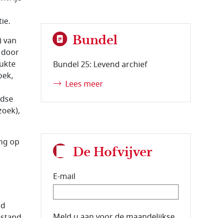
ie.
Bundel
) van
e door
ukte
Bundel 25: Levend archief
oek,
Lees meer
ndse
zoek),
ing op
De Hofvijver
E-mail
ud
E-mailadres van de abonnee.
Meld u aan voor de maandelijkse
 stand