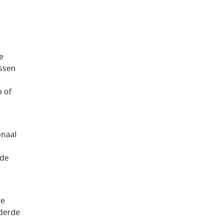
e
ussen
h of
onaal
e
rde
te
nderde