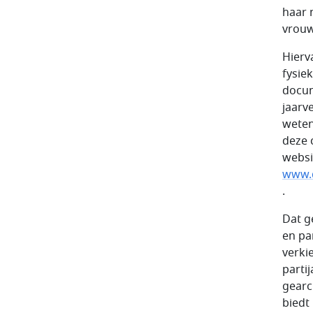
haar 
vrouw
Hierv
fysie
docum
jaarv
weten
deze c
websi
www.
.
Dat ge
en pa
verki
parti
gearc
biedt