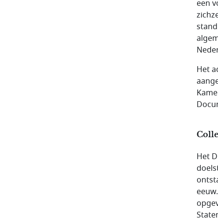
een v
zichz
stand
algem
Neder
Het ac
aange
Kamer
Docu
Colle
Het D
doels
ontst
eeuw.
opgeva
State