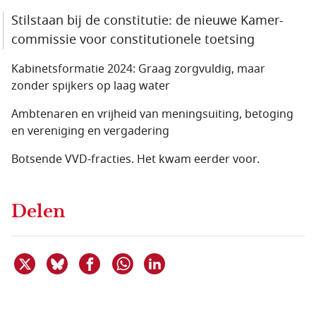
Stilstaan bij de constitutie: de nieuwe Kamer­
commissie voor constitutionele toetsing
Kabinetsformatie 2024: Graag zorgvuldig, maar
zonder spijkers op laag water
Ambtenaren en vrijheid van meningsuiting, betoging
en vereniging en vergadering
Botsende VVD-fracties. Het kwam eerder voor.
Delen
Deel dit item op X
Deel dit item op Bluesky
Deel dit item op Facebook
Deel dit item op Linkedin
Delen via WhatsApp