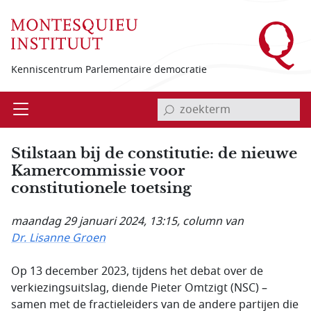
Overslaan en naar de inhoud gaan
Kenniscentrum Parlementaire democratie
invoerveld zoekterm
Open
Menu
Stilstaan bij de constitutie: de nieuwe
Kamer­commissie voor
constitutionele toetsing
maandag 29 januari 2024, 13:15
, column van
Dr. Lisanne Groen
Op 13 december 2023, tijdens het debat over de
verkiezingsuitslag, diende Pieter Omtzigt (NSC) –
samen met de fractieleiders van de andere partijen die