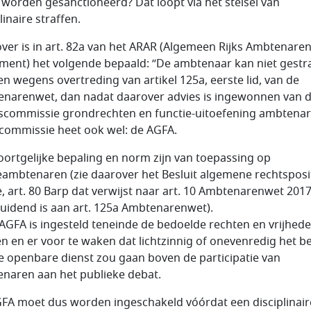
worden gesanctioneerd? Dat loopt via het stelsel van
linaire straffen.
ver is in art. 82a van het ARAR (Algemeen Rijks Ambtenare
ment) het volgende bepaald: “De ambtenaar kan niet gestr
n wegens overtreding van artikel 125a, eerste lid, van de
narenwet, dan nadat daarover advies is ingewonnen van 
scommissie grondrechten en functie-uitoefening ambtenar
commissie heet ook wel: de AGFA.
oortgelijke bepaling en norm zijn van toepassing op
ieambtenaren (zie daarover het Besluit algemene rechtsposi
ie, art. 80 Barp dat verwijst naar art. 10 Ambtenarenwet 2017
kluidend is aan art. 125a Ambtenarenwet).
AGFA is ingesteld teneinde de bedoelde rechten en vrijhede
n en er voor te waken dat lichtzinnig of onevenredig het b
e openbare dienst zou gaan boven de participatie van
naren aan het publieke debat.
FA moet dus worden ingeschakeld vóórdat een disciplinair