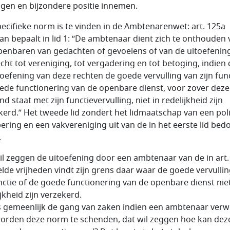
igen en bijzondere positie innemen.
pecifieke norm is te vinden in de Ambtenarenwet: art. 125a
an bepaalt in lid 1: “De ambtenaar dient zich te onthouden 
penbaren van gedachten of gevoelens of van de uitoefenin
echt tot vereniging, tot vergadering en tot betoging, indien
toefening van deze rechten de goede vervulling van zijn func
ede functionering van de openbare dienst, voor zover deze
d staat met zijn functievervulling, niet in redelijkheid zijn
kerd.” Het tweede lid zondert het lidmaatschap van een poli
ering en een vakvereniging uit van de in het eerste lid bed
.
il zeggen de uitoefening door een ambtenaar van de in art.
lde vrijheden vindt zijn grens daar waar de goede vervulli
nctie of de goede functionering van de openbare dienst niet
jkheid zijn verzekerd.
s gemeenlijk de gang van zaken indien een ambtenaar ver
orden deze norm te schenden, dat wil zeggen hoe kan dez