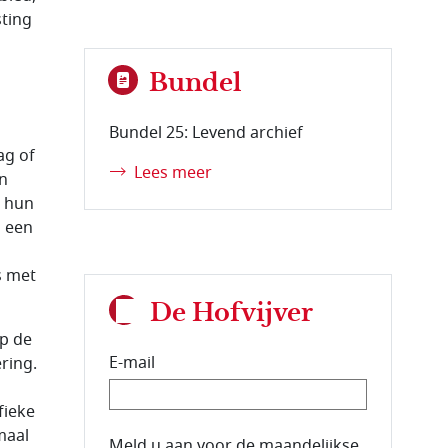
sting
Bundel
Bundel 25: Levend archief
ag of
Lees meer
n
n hun
n een
s met
De Hofvijver
op de
E-mail
ring.
fieke
maal
E-mailadres van de abonnee.
Meld u aan voor de maandelijkse