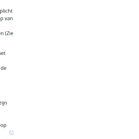
plicht
ep van
n (Zie
het
 de
ijn
 op