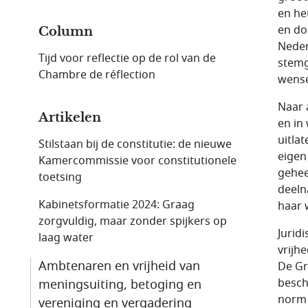
en he
en do
Column
Neder
Tijd voor reflectie op de rol van de
stemg
Chambre de réflection
wensel
Naar 
Artikelen
en in
uitla
Stilstaan bij de constitutie: de nieuwe
eigen
Kamer­commissie voor constitutionele
gehee
toetsing
deeln
Kabinetsformatie 2024: Graag
haar 
zorgvuldig, maar zonder spijkers op
Jurid
laag water
vrijh
Ambtenaren en vrijheid van
De Gr
besch
meningsuiting, betoging en
norm 
vereniging en vergadering