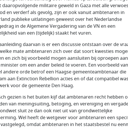
t daaropvolgende militaire geweld in Gaza met alle verwoe
od en verderf als gevolg, zijn er ook vanuit ambtenaren in
land publieke uitlatingen geweest over het Nederlandse
edrag in de Algemene Vergadering van de VN en een
ijkheid van een (tijdelijk) staakt het vuren.
aanleiding daarvan is er een discussie ontstaan over de vra
 welke mate ambtenaren zich over dat soort kwesties moge
ten en zich bij voorbeeld mogen aansluiten bij oproepen aa
 minister om een ander beleid te voeren. Een voorbeeld va
l andere orde betrof een Haagse gemeenteambtenaar die
am aan Extinction Rebellion acties en of dat compatibel wa
werk voor de gemeente Den Haag.
isch gezien is het buiten kijf dat ambtenaren recht hebben 
eden van meningsuiting, betoging, en vereniging en vergade
ondwet sluit ze dan ook niet uit van grondwettelijke
erming. Wel heeft de wetgever voor ambtenaren een speci
vastgelegd, omdat ambtenaren in het staatsbestel nu een