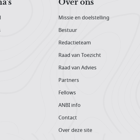
a's
Over ons
l
Missie en doelstelling
s
Bestuur
Redactieteam
Raad van Toezicht
Raad van Advies
Partners
Fellows
ANBI info
Contact
Over deze site