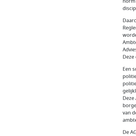
norm 
discip
Daaro
Regle
worde
Ambte
Advie
Deze 
Een s
polit
polit
gelij
Deze 
borge
van d
ambte
De AG