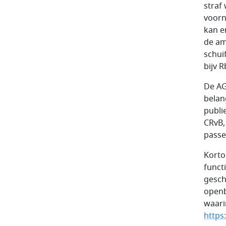
straf
voorn
kan e
de am
schui
bijv 
De AG
belan
publi
CRvB,
passe
Korto
funct
gesch
openb
waari
https