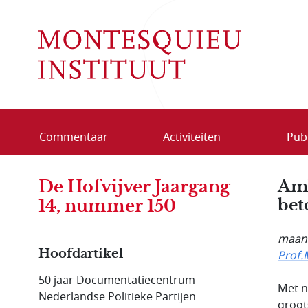
Overslaan en naar de inhoud gaan
Commentaar
Activiteiten
Publ
De Hofvijver Jaargang
Amb
bet
14, nummer 150
maand
Hoofdartikel
Prof.
50 jaar Documentatie­centrum
Met n
Nederlandse Politieke Partijen
groot