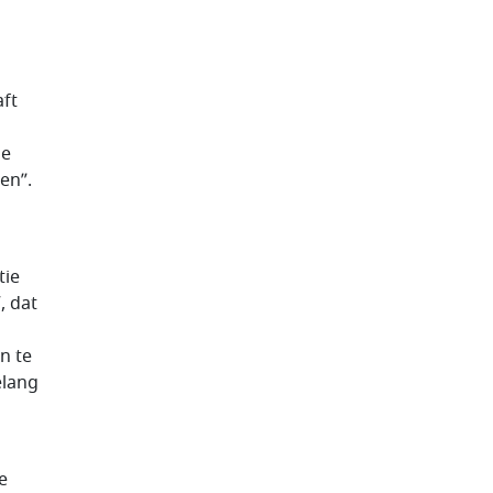
n
aft
de
en”.
tie
, dat
n te
elang
e