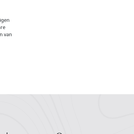
eigen
are
n van