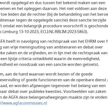
 wordt opgelegd en dus tussen het bekend maken van een
emen en het opleggen daarvan. Het niet voldoen aan deze 
rtoe leiden dat de rechter (bij de behandeling van het bero
btenaar tegen de opgelegde sanctie) deze sanctie terzijde
ft omdat een belangrijk procedure voorschrift is geschonde
Rb Limburg 13-10-2023, ECLI:NL:RBLIM:2023:5863).
FA heeft in navolging van rechtspraak van het EHRM over 
g van vrije meningsuiting van ambtenaren en debat over
eke zaken en de vrijheden, en in lijn met de rechtspraak van
 een lijstje criteria ontwikkeld waarin de evenredigheid,
ndheid en noodzaak van een sanctie worden getoetst.
m, aan de hand waarvan wordt bezien of de goede
ievervulling of goede functioneren van de openbare dienst z
aad, en worden afgewogen tegenover het belang van een
aar debat over publieke kwesties. Voorbeelden van zaken
n de AGFA deze belangenafwegingen maakte zijn te vinden
://www.agfacommissies.nl