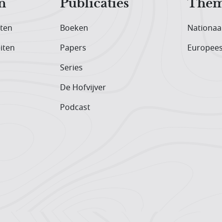
n
Publicaties
Them
iten
Boeken
Nationaa
iten
Papers
Europee
Series
De Hofvijver
Podcast