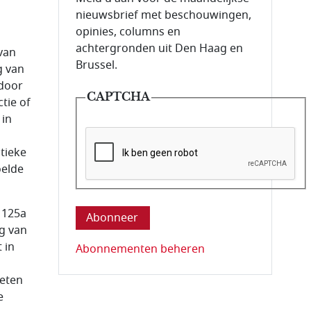
nieuwsbrief met beschouwingen,
opinies, columns en
achtergronden uit Den Haag en
van
Brussel.
g van
 door
CAPTCHA
tie of
 in
tieke
oelde
Deze vraag is om te controleren dat u ee
 125a
ng van
 in
Abonnementen beheren
weten
e