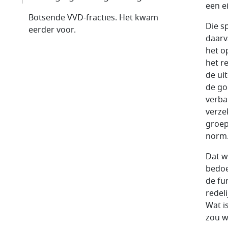
een e
Botsende VVD-fracties. Het kwam
Die s
eerder voor.
daarv
het o
het r
de ui
de go
verban
verze
groep
norm
Dat w
bedoe
de fu
redeli
Wat i
zou w