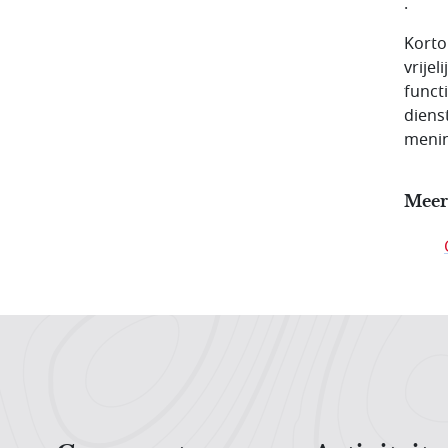
.
Korto
vrijel
funct
diens
menin
Meer
Hoofdnavigatiemenu