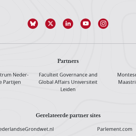
Partners
trum Neder­
Faculteit Governance and
Montesq
e Partijen
Global Affairs Universiteit
Maastri
Leiden
Gerelateerde partner sites
derlandseGrondwet.nl
Parlement.com