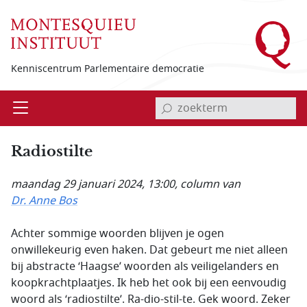
Overslaan en naar de inhoud gaan
Kenniscentrum Parlementaire democratie
invoerveld zoekterm
Open
Menu
Radiostilte
maandag 29 januari 2024, 13:00
, column van
Dr. Anne Bos
Achter sommige woorden blijven je ogen
onwillekeurig even haken. Dat gebeurt me niet alleen
bij abstracte ‘Haagse’ woorden als veiligelanders en
koopkrachtplaatjes. Ik heb het ook bij een eenvoudig
woord als ‘radiostilte’. Ra-dio-stil-te. Gek woord. Zeker