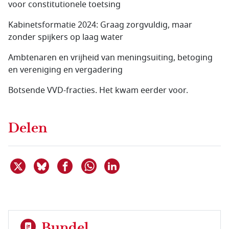
voor constitutionele toetsing
Kabinetsformatie 2024: Graag zorgvuldig, maar
zonder spijkers op laag water
Ambtenaren en vrijheid van meningsuiting, betoging
en vereniging en vergadering
Botsende VVD-fracties. Het kwam eerder voor.
Delen
Deel dit item op X
Deel dit item op Bluesky
Deel dit item op Facebook
Deel dit item op Linkedin
Delen via WhatsApp
Bundel