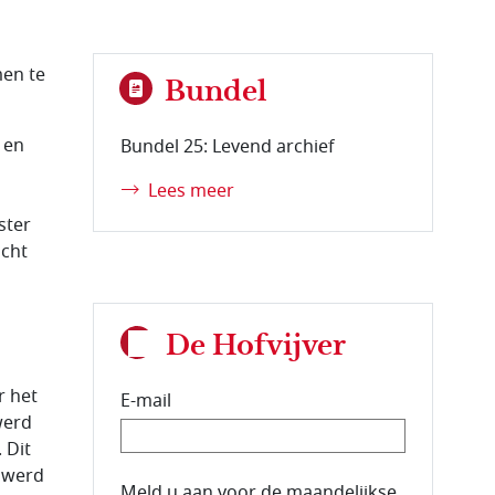
men te
Bundel
j en
Bundel 25: Levend archief
Lees meer
ster
icht
De Hofvijver
r het
E-mail
werd
 Dit
l werd
E-mailadres van de abonnee.
Meld u aan voor de maandelijkse