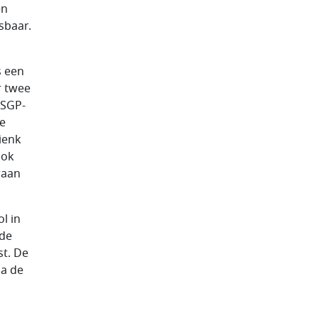
en
sbaar.
s een
r twee
 SGP-
e
ienk
Ook
raan
ol in
 de
st. De
a de