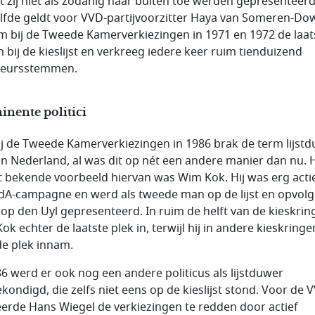
 zij niet als zodanig naar buiten toe werden gepresenteerd
lfde geldt voor VVD-partijvoorzitter Haya van Someren-Do
am bij de Tweede Kamerverkiezingen in 1971 en 1972 de laat
n bij de kieslijst en verkreeg iedere keer ruim tienduizend
keursstemmen.
nente politici
ij de Tweede Kamerverkiezingen in 1986 brak de term lijst
in Nederland, al was dit op nét een andere manier dan nu. 
 bekende voorbeeld hiervan was Wim Kok. Hij was erg actie
dA-campagne en werd als tweede man op de lijst en opvolg
oop den Uyl gepresenteerd. In ruim de helft van de kieskrin
ok echter de laatste plek in, terwijl hij in andere kieskringe
e plek innam.
86 werd er ook nog een andere politicus als lijstduwer
kondigd, die zelfs niet eens op de kieslijst stond. Voor de 
erde Hans Wiegel de verkiezingen te redden door actief