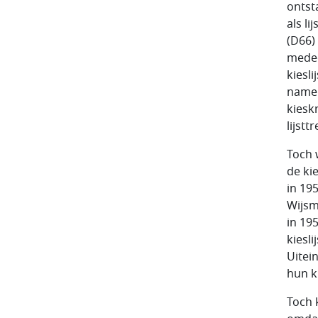
ontst
als l
(D66)
medeo
kiesl
namen
kiesk
lijst
Toch 
de ki
in 19
Wijsm
in 19
kiesl
Uitei
hun ki
Toch 