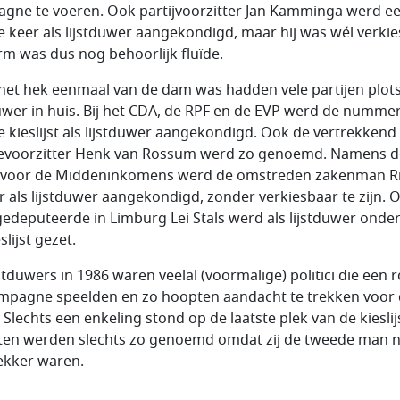
gne te voeren. Ook partijvoorzitter Jan Kamminga werd e
e keer als lijstduwer aangekondigd, maar hij was wél verkie
rm was dus nog behoorlijk fluïde.
het hek eenmaal van de dam was hadden vele partijen plot
duwer in huis. Bij het CDA, de RPF en de EVP werd de numme
e kieslijst als lijstduwer aangekondigd. Ook de vertrekkend
ievoorzitter Henk van Rossum werd zo genoemd. Namens d
j voor de Middeninkomens werd de omstreden zakenman R
 als lijstduwer aangekondigd, zonder verkiesbaar te zijn. 
edeputeerde in Limburg Lei Stals werd als lijstduwer onde
slijst gezet.
stduwers in 1986 waren veelal (voormalige) politici die een r
mpagne speelden en zo hoopten aandacht te trekken voor
. Slechts een enkeling stond op de laatste plek van de kieslij
en werden slechts zo genoemd omdat zij de tweede man n
rekker waren.