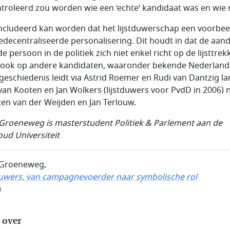
troleerd zou worden wie een ‘echte’ kandidaat was en wie n
cludeerd kan worden dat het lijstduwerschap een voorbeel
edecentraliseerde personalisering. Dit houdt in dat de aan
e persoon in de politiek zich niet enkel richt op de lijsttrek
ook op andere kandidaten, waaronder bekende Nederland
geschiedenis leidt via Astrid Roemer en Rudi van Dantzig l
van Kooten en Jan Wolkers (lijstduwers voor PvdD in 2006) 
en van der Weijden en Jan Terlouw.
 Groeneweg is masterstudent Politiek & Parlement aan de
ud Universiteit
 Groeneweg,
duwers, van campagnevoerder naar symbolische rol
)
 over