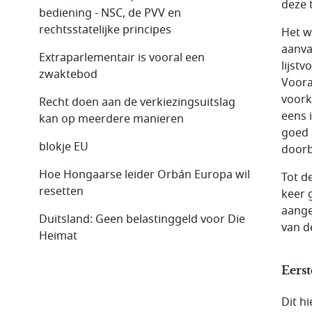
deze 
bediening - NSC, de PVV en
rechtsstatelijke principes
Het w
aanva
Extraparlementair is vooral een
lijst
zwaktebod
Voora
voork
Recht doen aan de verkiezingsuitslag
eens 
kan op meerdere manieren
goed 
blokje EU
doorb
Hoe Hongaarse leider Orbán Europa wil
Tot d
resetten
keer 
aange
Duitsland: Geen belastinggeld voor Die
van d
Heimat
Eerst
Dit h