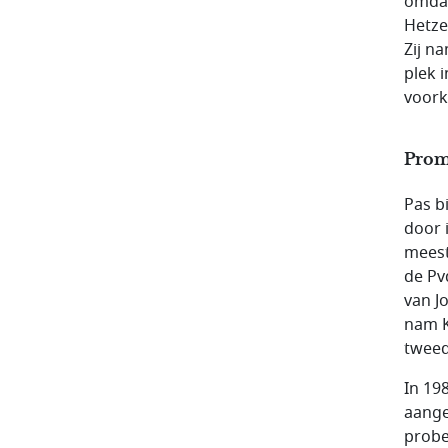
omdat
Hetze
Zij n
plek i
voor
Promi
Pas b
door 
meest
de Pv
van J
nam K
tweed
In 19
aange
probe