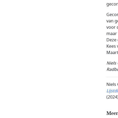
gecon
Gecon
van g
voor d
maar 
Deze 
Kees 
Maart
Niels
Radbo
Niels
Lijst
(2024
Meer