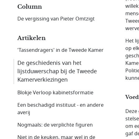
wille
Column
mense
De vergissing van Pieter Omtzigt
Tweed
werve
Artikelen
Het li
op el
'Tassendragers' in de Tweede Kamer
gesch
De geschiedenis van het
Kamer
Polit
lijstduwerschap bij de Tweede
kunne
Kamer­verkie­zingen
Blokje Verloop kabinetsformatie
Voed
Een beschadigd instituut - en andere
Deze 
averij
stels
Nogmaals: de verplichte figuren
om ee
gaf d
Niet in de keuken, maar wel in de