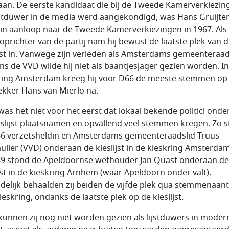
aan. De eerste kandidaat die bij de Tweede Kamerverkiezin
ijstduwer in de media werd aangekondigd, was Hans Gruijte
 in aanloop naar de Tweede Kamerverkiezingen in 1967. Als
prichter van de partij nam hij bewust de laatste plek van 
ijst in. Vanwege zijn verleden als Amsterdams gemeenteraad
s de VVD wilde hij niet als baantjesjager gezien worden. In
ring Amsterdam kreeg hij voor D66 de meeste stemmen op
trekker Hans van Mierlo na.
was het niet voor het eerst dat lokaal bekende politici ond
eslijst plaatsnamen en opvallend veel stemmen kregen. Zo 
56 verzetsheldin en Amsterdams gemeenteraadslid Truus
uller (VVD) onderaan de kieslijst in de kieskring Amsterdam
59 stond de Apeldoornse wethouder Jan Quast onderaan de
ijst in de kieskring Arnhem (waar Apeldoorn onder valt).
ndelijk behaalden zij beiden de vijfde plek qua stemmenaant
eskring, ondanks de laatste plek op de kieslijst.
kunnen zij nog niet worden gezien als lijstduwers in modern