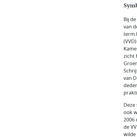
Symb
Bij d
van d
term 
(VVD) 
Kamer
zicht
Groen
Schri
van D
deden
prakt
Deze 
ook w
2006 
de VV
wilde