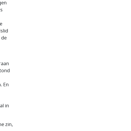
gen
rs
de
slid
 de
eraan
stond
. En
al in
e zin,