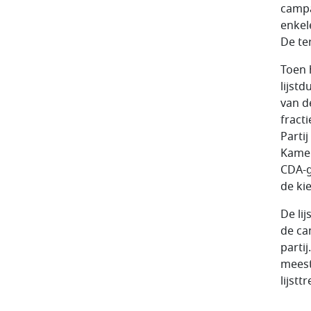
campa
enkel
De te
Toen 
lijst
van d
fract
Parti
Kamer
CDA-g
de kie
De lij
de ca
partij
meest
lijstt