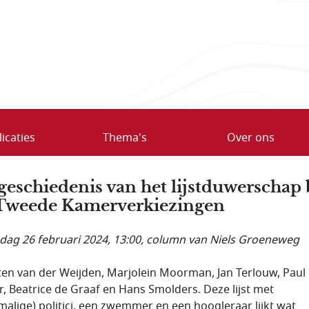
icaties
Thema's
Over ons
geschiedenis van het lijstduwerschap 
Tweede Kamer­verkie­zingen
ag 26 februari 2024, 13:00
, column van Niels Groeneweg
en van der Weijden, Marjolein Moorman, Jan Terlouw, Paul
ur, Beatrice de Graaf en Hans Smolders. Deze lijst met
malige) politici, een zwemmer en een hoogleraar lijkt wat