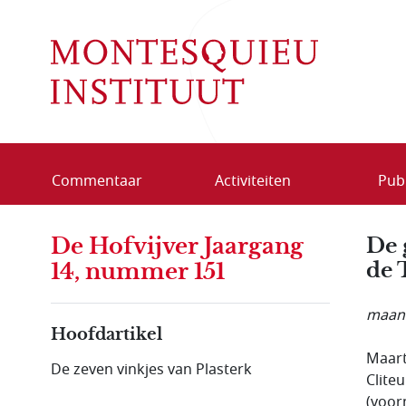
Overslaan en naar de inhoud gaan
Commentaar
Activiteiten
Publ
De Hofvijver Jaargang
De 
de 
14, nummer 151
maand
Hoofdartikel
Maart
De zeven vinkjes van Plasterk
Clite
(voor