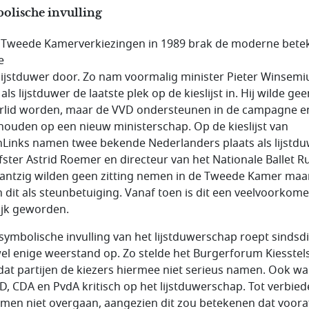
olische invulling
e Tweede Kamerverkiezingen in 1989 brak de moderne bete
e
lijstduwer door. Zo nam voormalig minister Pieter Winsemi
als lijstduwer de laatste plek op de kieslijst in. Hij wilde gee
lid worden, maar de VVD ondersteunen in de campagne e
 houden op een nieuw ministerschap. Op de kieslijst van
Links namen twee bekende Nederlanders plaats als lijstdu
jfster Astrid Roemer en directeur van het Nationale Ballet R
antzig wilden geen zitting nemen in de Tweede Kamer maa
 dit als steunbetuiging. Vanaf toen is dit een veelvoorkom
ijk geworden.
symbolische invulling van het lijstduwerschap roept sindsd
el enige weerstand op. Zo stelde het Burgerforum Kiesstels
dat partijen de kiezers hiermee niet serieus namen. Ook w
D, CDA en PvdA kritisch op het lijstduwerschap. Tot verbie
 men niet overgaan, aangezien dit zou betekenen dat voora