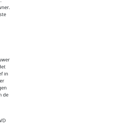
.
wner.
ste
duwer
Het
f in
er
gen
n de
VVD