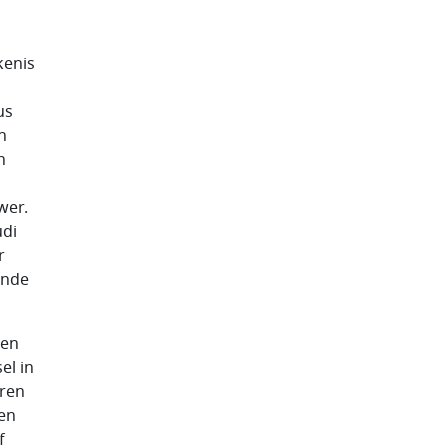
kenis
us
n
n
wer.
udi
r
ende
ien
el in
aren
den
f