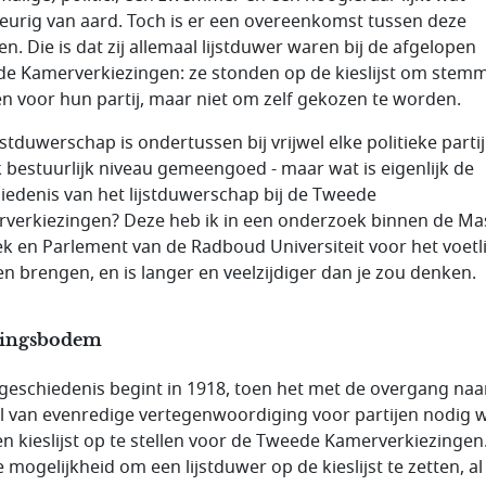
keurig van aard. Toch is er een overeenkomst tussen deze
n. Die is dat zij allemaal lijstduwer waren bij de afgelopen
e Kamerverkiezingen: ze stonden op de kieslijst om stem
n voor hun partij, maar niet om zelf gekozen te worden.
jstduwerschap is ondertussen bij vrijwel elke politieke parti
k bestuurlijk niveau gemeengoed - maar wat is eigenlijk de
iedenis van het lijstduwerschap bij de Tweede
verkiezingen? Deze heb ik in een onderzoek binnen de Ma
iek en Parlement van de Radboud Universiteit voor het voetl
n brengen, en is langer en veelzijdiger dan je zou denken.
ingsbodem
geschiedenis begint in 1918, toen het met de overgang naa
el van evenredige vertegenwoordiging voor partijen nodig 
n kieslijst op te stellen voor de Tweede Kamerverkiezingen.
e mogelijkheid om een lijstduwer op de kieslijst te zetten, a