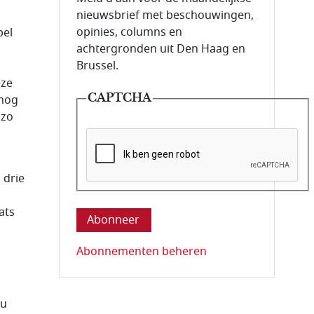
nieuwsbrief met beschouwingen,
opinies, columns en
pel
achtergronden uit Den Haag en
Brussel.
eze
CAPTCHA
 nog
 zo
 drie
Deze vraag is om te controleren dat u ee
ats
Abonnementen beheren
ou