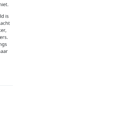
iet.
d is
dacht
ker,
ers.
angs
naar