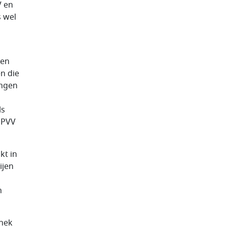
V en
 wel
een
n die
ingen
ls
 PVV
kt in
ijen
n
 nek