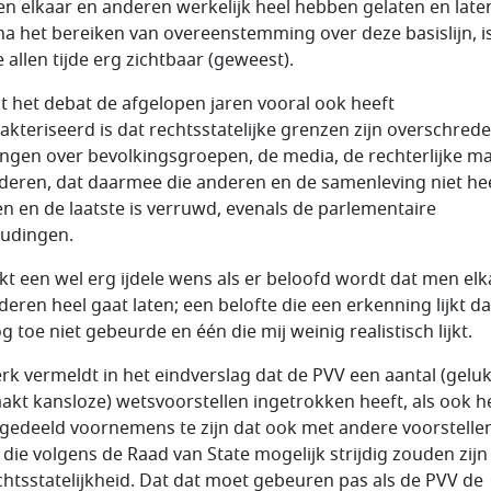
jen elkaar en anderen werkelijk heel hebben gelaten en late
 na het bereiken van overeenstemming over deze basislijn, i
e allen tijde erg zichtbaar (geweest).
t het debat de afgelopen jaren vooral ook heeft
akteriseerd is dat rechtsstatelijke grenzen zijn overschrede
tingen over bevolkingsgroepen, de media, de rechterlijke m
deren, dat daarmee die anderen en de samenleving niet hee
en en de laatste is verruwd, evenals de parlementaire
udingen.
ijkt een wel erg ijdele wens als er beloofd wordt dat men elk
deren heel gaat laten; een belofte die een erkenning lijkt da
g toe niet gebeurde en één die mij weinig realistisch lijkt.
erk vermeldt in het eindverslag dat de PVV een aantal (gelu
akt kansloze) wetsvoorstellen ingetrokken heeft, als ook h
edeeld voornemens te zijn dat ook met andere voorstellen
 die volgens de Raad van State mogelijk strijdig zouden zij
chtsstatelijkheid. Dat dat moet gebeuren pas als de PVV de