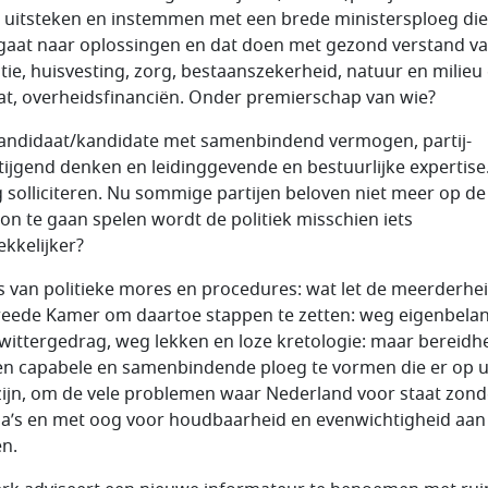
n uitsteken en instemmen met een brede ministersploeg di
gaat naar oplossingen en dat doen met gezond verstand v
tie, huisvesting, zorg, bestaanszekerheid, natuur en milieu
at, overheidsfinanciën. Onder premierschap van wie?
andidaat/kandidate met samenbindend vermogen, partij-
tijgend denken en leidinggevende en bestuurlijke expertise
 solliciteren. Nu sommige partijen beloven niet meer op de
on te gaan spelen wordt de politiek misschien iets
ekkelijker?
os van politieke mores en procedures: wat let de meerderhe
eede Kamer om daartoe stappen te zetten: weg eigenbelan
wittergedrag, weg lekken en loze kretologie: maar bereidh
n capabele en samenbindende ploeg te vormen die er op u
zijn, om de vele problemen waar Nederland voor staat zond
’s en met oog voor houdbaarheid en evenwichtigheid aan
n.