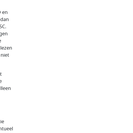
D en
 dan
SC.
ngen
e
lezen
niet
t
e
lleen
ie
ntueel