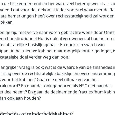
 ruikt is kenmerkend en het ware veel beter geweest als zo
voegd dat voor de toekomst ieder voorstel waarover de R
tate bemerkingen heeft over rechtsstatelijkheid zal worden
rokken.
 enige tijd met verve naar voren gebrachte wens door Omtz
een Constitutioneel Hof is ook al verdwenen, al had het erg
rechtstatelijke basislijn gepast. En door zijn switch van
cipant in het nieuwe kabinet naar mogelijk louter gedoger, i
sstatelijke doel verder weg dan ooit.
langrijker vraag is ook: wat is de waarde van de zinsnedes i
erslag over de rechtstatelijke basislijn en overeenstemming
s voor het kabinet? Gaan die deel uitmaken van het
rakkoord? En gaat dat ook gebeuren als NSC niet aan dat
et deelneemt? En gaan de deelnemende fracties ‘hun’ kabin
dan ook aan houden?
derheids- of minderheidskabinet?