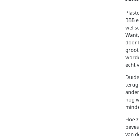
Plast
BBB e
wel s
Want,
door 
groot
worde
echt v
Duide
terug
ander
nog w
minde
Hoe z
beves
van d