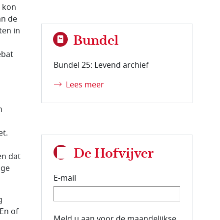
g kon
an de
ten in
Bundel
ebat
Bundel 25: Levend archief
Lees meer
n
et.
De Hofvijver
en dat
ige
E-mail
g
 En of
E-mailadres van de abonnee.
Meld u aan voor de maandelijkse