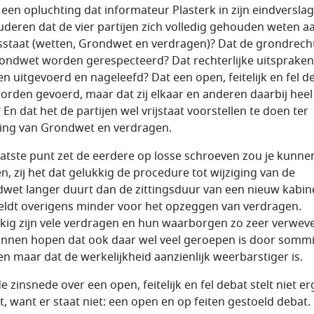
t een opluchting dat informateur Plasterk in zijn eindversla
uderen dat de vier partijen zich volledig gehouden weten a
sstaat (wetten, Grondwet en verdragen)? Dat de grondrech
ondwet worden gerespecteerd? Dat rechterlijke uitspraken
n uitgevoerd en nageleefd? Dat een open, feitelijk en fel d
orden gevoerd, maar dat zij elkaar en anderen daarbij heel
 En dat het de partijen wel vrijstaat voorstellen te doen ter
ging van Grondwet en verdragen.
aatste punt zet de eerdere op losse schroeven zou je kunne
n, zij het dat gelukkig de procedure tot wijziging van de
wet langer duurt dan de zittingsduur van een nieuw kabin
eldt overigens minder voor het opzeggen van verdragen.
kig zijn vele verdragen en hun waarborgen zo zeer verwev
nnen hopen dat ook daar wel veel geroepen is door somm
jen maar dat de werkelijkheid aanzienlijk weerbarstiger is.
 zinsnede over een open, feitelijk en fel debat stelt niet er
t, want er staat niet: een open en op feiten gestoeld debat.