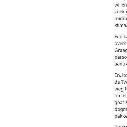
wille
zoek 
migra
klima
Een k
overs
Graag
perso
aantr
En, l
de Tw
weg t
om ee
gaat 
dogma
pakke