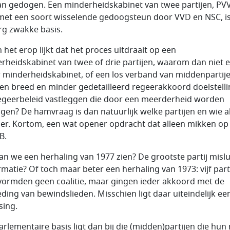
an gedogen. Een minderheidskabinet van twee partijen, PV
met een soort wisselende gedoogsteun door VVD en NSC, is
rg zwakke basis.
 het erop lijkt dat het proces uitdraait op een
rheidskabinet van twee of drie partijen, waarom dan niet 
 minderheidskabinet, of een los verband van middenpartije
en breed en minder gedetailleerd regeerakkoord doelstell
egeerbeleid vastleggen die door een meerderheid worden
gen? De hamvraag is dan natuurlijk welke partijen en wie a
er. Kortom, een wat opener opdracht dat alleen mikken op
B.
an we een herhaling van 1977 zien? De grootste partij mislu
rmatie? Of toch maar beter een herhaling van 1973: vijf part
vormden geen coalitie, maar gingen ieder akkoord met de
eding van bewindslieden. Misschien ligt daar uiteindelijk ee
sing.
arlementaire basis ligt dan bij die (midden)partijen die hun