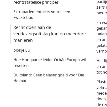
parti
rechtsstatelijke principes
zelfs
Extraparlementair is vooral een
niet t
zwaktebod
En wa
Recht doen aan de
gekar
verkiezingsuitslag kan op meerdere
uitla
en an
manieren
gelat
blokje EU
verho
Hoe Hongaarse leider Orbán Europa wil
Het l
resetten
en an
tot no
Duitsland: Geen belastinggeld voor Die
Heimat
Plast
volma
medeg
doen,
de re