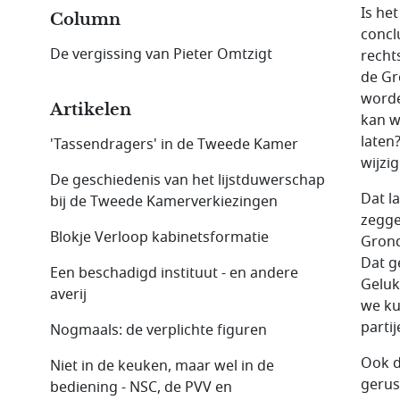
Is he
Column
concl
De vergissing van Pieter Omtzigt
recht
de Gr
worde
Artikelen
kan w
laten?
'Tassendragers' in de Tweede Kamer
wijzi
De geschiedenis van het lijstduwerschap
Dat l
bij de Tweede Kamer­verkie­zingen
zegge
Blokje Verloop kabinetsformatie
Grond
Dat g
Een beschadigd instituut - en andere
Geluk
averij
we ku
parti
Nogmaals: de verplichte figuren
Ook de
Niet in de keuken, maar wel in de
gerus
bediening - NSC, de PVV en