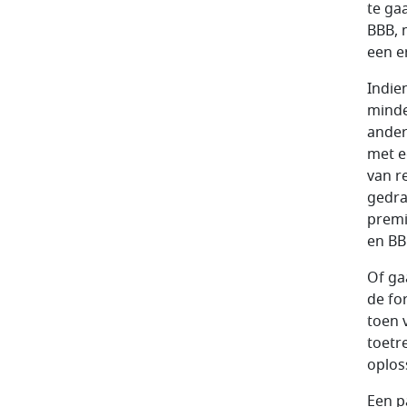
te ga
BBB, 
een e
Indien
minde
ander
met e
van r
gedra
premi
en BB
Of ga
de fo
toen 
toetr
oplos
Een p