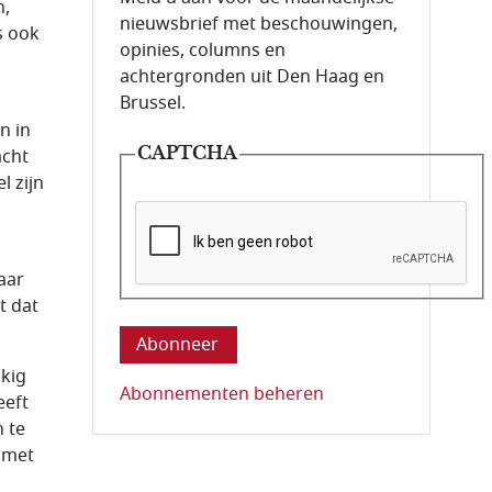
n,
nieuwsbrief met beschouwingen,
s ook
opinies, columns en
achtergronden uit Den Haag en
Brussel.
n in
CAPTCHA
acht
l zijn
aar
Deze vraag is om te controleren dat u ee
t dat
kkig
Abonnementen beheren
eeft
 te
n met