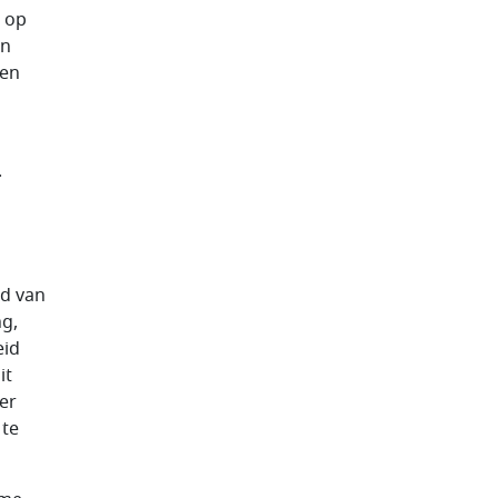
e op
an
 en
.
id van
g,
eid
it
er
 te