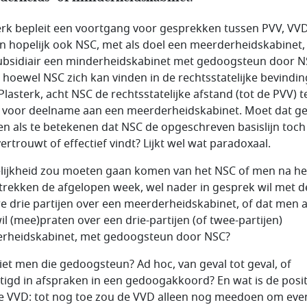
erk bepleit een voortgang voor gesprekken tussen PVV, VV
n hopelijk ook NSC, met als doel een meerderheidskabinet,
ubsidiair een minderheidskabinet met gedoogsteun door N
 hoewel NSC zich kan vinden in de rechtsstatelijke bevindi
Plasterk, acht NSC de rechtsstatelijke afstand (tot de PVV) t
 voor deelname aan een meerderheidskabinet. Moet dat ge
n als te betekenen dat NSC de opgeschreven basislijn toch 
ertrouwt of effectief vindt? Lijkt wel wat paradoxaal.
lijkheid zou moeten gaan komen van het NSC of men na he
trekken de afgelopen week, wel nader in gesprek wil met d
e drie partijen over een meerderheidskabinet, of dat men a
il (mee)praten over een drie-partijen (of twee-partijen)
rheidskabinet, met gedoogsteun door NSC?
iet men die gedoogsteun? Ad hoc, van geval tot geval, of
tigd in afspraken in een gedoogakkoord? En wat is de posit
e VVD: tot nog toe zou de VVD alleen nog meedoen om eve