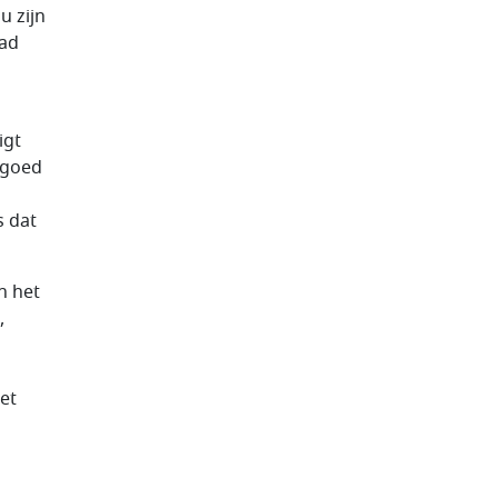
u zijn
aad
igt
 goed
s dat
n het
,
et