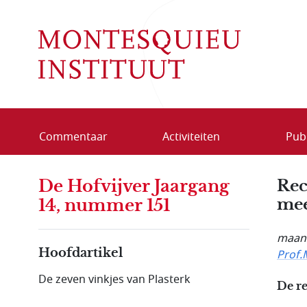
Overslaan en naar de inhoud gaan
Commentaar
Activiteiten
Publ
De Hofvijver Jaargang
Rec
mee
14, nummer 151
maand
Hoofdartikel
Prof.
De zeven vinkjes van Plasterk
De re