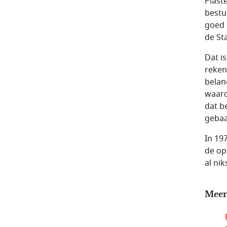
Plast
bestu
goed 
de St
Dat i
reken
belan
waard
dat b
gebaa
In 19
de op
al ni
Meer