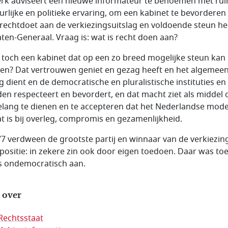
erk adviseert een nieuwe informateur te benoemen met ru
urlijke en politieke ervaring, om een kabinet te bevorderen
rechtdoet aan de verkiezingsuitslag en voldoende steun hee
aten-Generaal. Vraag is: wat is recht doen aan?
s toch een kabinet dat op een zo breed mogelijke steun kan
en? Dat vertrouwen geniet en gezag heeft en het algemee
g dient en de democratische en pluralistische instituties en
en respecteert en bevordert, en dat macht ziet als middel
elang te dienen en te accepteren dat het Nederlandse mode
t is bij overleg, compromis en gezamenlijkheid.
77 verdween de grootste partij en winnaar van de verkiezin
positie: in zekere zin ook door eigen toedoen. Daar was to
ks ondemocratisch aan.
 over
Rechtsstaat