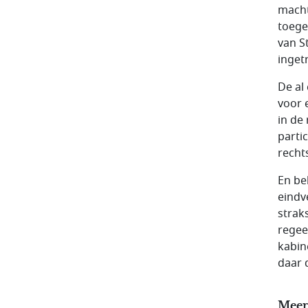
macht
toege
van S
inget
De al
voor 
in de 
parti
recht
En be
eindv
strak
regee
kabin
daar 
Meer