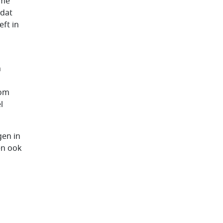
ime
 dat
ft in
n
 om
l
gen in
en ook