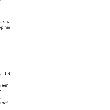
j
eren.
opinie
it tot
n een
n,
.
toe”.