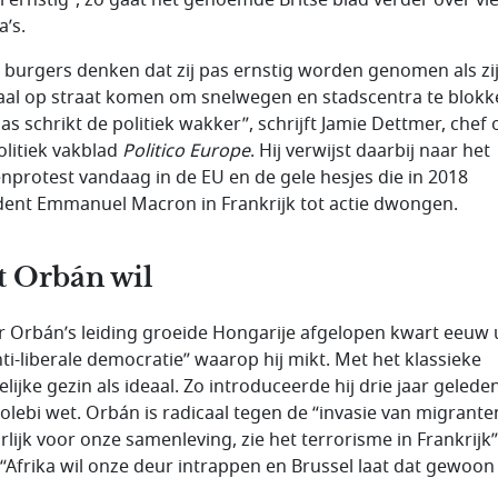
a’s.
 burgers denken dat zij pas ernstig worden genomen als zi
al op straat komen om snelwegen en stadscentra te blokk
as schrikt de politiek wakker”, schrijft Jamie Dettmer, chef 
olitiek vakblad
Politico Europe
. Hij verwijst daarbij naar het
nprotest vandaag in de EU en de gele hesjes die in 2018
dent Emmanuel Macron in Frankrijk tot actie dwongen.
 Orbán wil
 Orbán’s leiding groeide Hongarije afgelopen kwart eeuw u
nti-liberale democratie” waarop hij mikt. Met het klassieke
elijke gezin als ideaal. Zo introduceerde hij drie jaar gelede
holebi wet. Orbán is radicaal tegen de “invasie van migrante
rlijk voor onze samenleving, zie het terrorisme in Frankrijk”
“Afrika wil onze deur intrappen en Brussel laat dat gewoon 