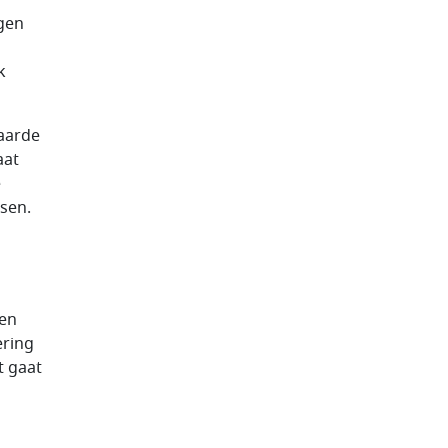
gen
k
laarde
aat
e
sen.
een
ering
t gaat