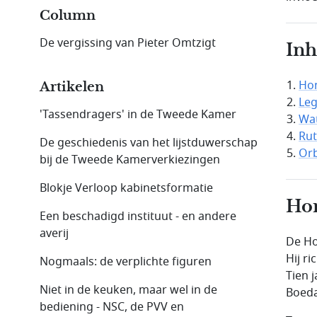
Column
De vergissing van Pieter Omtzigt
In
Hon
Artikelen
Leg
'Tassendragers' in de Tweede Kamer
Wat
Rut
De geschiedenis van het lijstduwerschap
Orb
bij de Tweede Kamer­verkie­zingen
Blokje Verloop kabinetsformatie
Hon
Een beschadigd instituut - en andere
averij
De Ho
Hij r
Nogmaals: de verplichte figuren
Tien 
Niet in de keuken, maar wel in de
Boeda
bediening - NSC, de PVV en