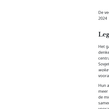
De ve
2024
Leg
Het g
denke
centr
Sovje
woke
voora
Hun a
meer 
de mi
samen
voora