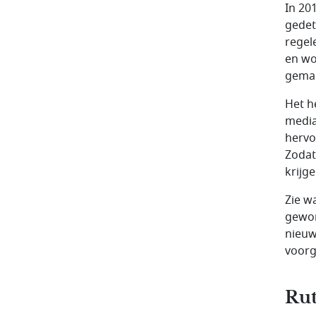
In 20
gedet
regel
en wo
gema
Het h
media
hervo
Zodat
krijge
Zie w
gewon
nieuw
voorg
Rut