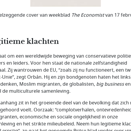
elzeggende cover van weekblad
The Economist
van 17 febr
itieme klachten
aat om een wereldwijde beweging van conservatieve politi
rs en leiders. Voor hen staat de nationale zelfstandigheid
aal. Zij wantrouwen de EU, “zoals zij nu functioneert, een t
t-Unie”, zegt Orbán. Hij en zijn bondgenoten haten het link
denken, Moslim migranten, de globalisten,
big business
en
l de multiculturele samenleving.
anhang zit in het groeiende deel van de bevolking dat zich 
gehoord voelt. Oorzaak: “complotverhalen, ontevredenhei
granten, economische en sociale ongelijkheid in onze
leving en het strikte milieubeleid. Neem hun legitieme kla
l ernstig”, zo gaat het genoemde Britse blad verder over vi