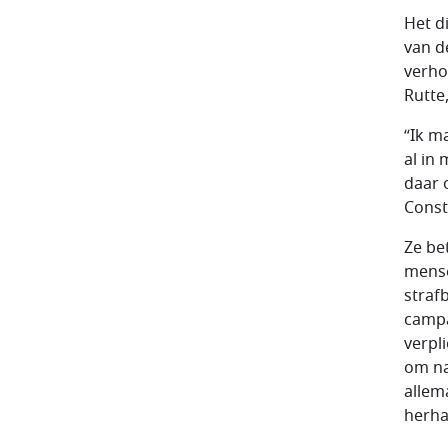
Het d
van d
verho
Rutte,
“Ik m
al in
daar 
Const
Ze be
mense
straf
campa
verpl
om na
allema
herha