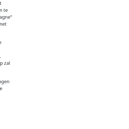
t
m te
pagne”
met
e
.
p zal
ingen
e