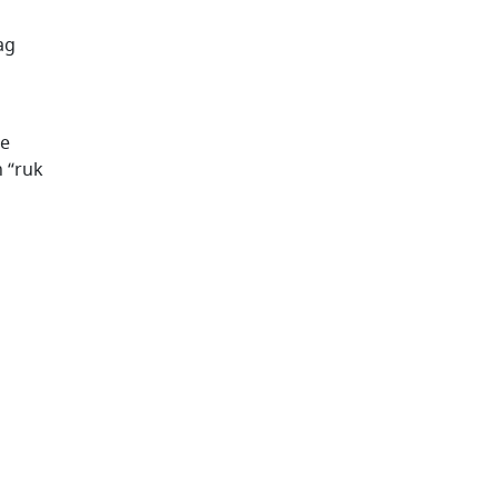
ag
de
n “ruk