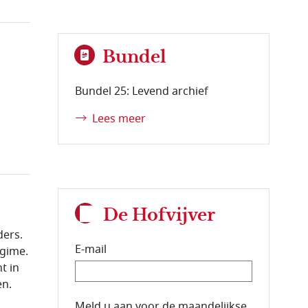
Bundel
Bundel 25: Levend archief
Lees meer
De Hofvijver
ders.
E-mail
egime.
t in
en.
E-mailadres van de abonnee.
Meld u aan voor de maandelijkse