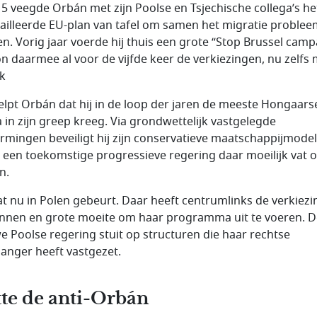
15 veegde Orbán met zijn Poolse en Tsjechische collega’s he
ailleerde EU-plan van tafel om samen het migratie problee
en. Vorig jaar voerde hij thuis een grote “Stop Brussel cam
n daarmee al voor de vijfde keer de verkiezingen, nu zelfs 
k
elpt Orbán dat hij in de loop der jaren de meeste Hongaars
 in zijn greep kreeg. Via grondwettelijk vastgelegde
rmingen beveiligt hij zijn conservatieve maatschappijmodel
 een toekomstige progressieve regering daar moeilijk vat o
n.
at nu in Polen gebeurt. Daar heeft centrumlinks de verkiez
nen en grote moeite om haar programma uit te voeren. D
e Poolse regering stuit op structuren die haar rechtse
anger heeft vastgezet.
te de anti-Orbán