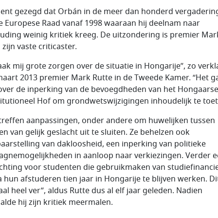
ient gezegd dat Orbán in de meer dan honderd vergaderin
e Europese Raad vanaf 1998 waaraan hij deelnam naar
uding weinig kritiek kreeg. De uitzondering is premier Mar
 zijn vaste criticaster.
aak mij grote zorgen over de situatie in Hongarije”, zo verk
 maart 2013 premier Mark Rutte in de Tweede Kamer. “Het g
over de inperking van de bevoegdheden van het Hongaars
itutioneel Hof om grondwetswijzigingen inhoudelijk te toet
treffen aanpassingen, onder andere om huwelijken tussen
n van gelijk geslacht uit te sluiten. Ze behelzen ook
baarstelling van dakloosheid, een inperking van politieke
gnemogelijkheden in aanloop naar verkiezingen. Verder 
ichting voor studenten die gebruikmaken van studiefinanci
 hun afstuderen tien jaar in Hongarije te blijven werken. Di
al heel ver”, aldus Rutte dus al elf jaar geleden. Nadien
alde hij zijn kritiek meermalen.