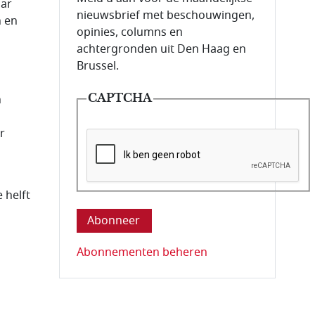
aar
nieuwsbrief met beschouwingen,
n en
opinies, columns en
achtergronden uit Den Haag en
Brussel.
CAPTCHA
n
r
Deze vraag is om te controleren dat u ee
 helft
Abonnementen beheren