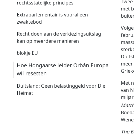
Twee 
rechtsstatelijke principes
met b
Extraparlementair is vooral een
buite
zwaktebod
Volge
Recht doen aan de verkiezingsuitslag
febru
kan op meerdere manieren
massa
sterke
blokje EU
Duits
meer 
Hoe Hongaarse leider Orbán Europa
Griek
wil resetten
Met n
Duitsland: Geen belastinggeld voor Die
van N
Heimat
milja
Matth
Boeda
Wenen
The E