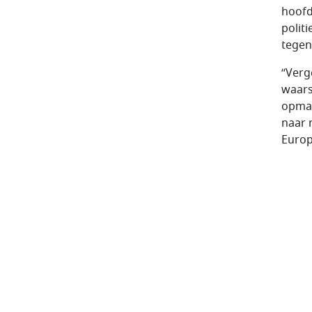
hoofd
polit
tegen
“Verg
waar
opmar
naar n
Europ