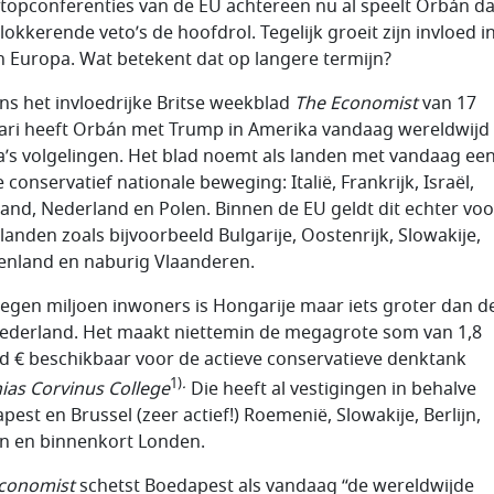
topconferenties van de EU achtereen nu al speelt Orbán d
lokkerende veto’s de hoofdrol. Tegelijk groeit zijn invloed i
n Europa. Wat betekent dat op langere termijn?
ns het invloedrijke Britse weekblad
The Economist
van 17
ari heeft Orbán met Trump in Amerika vandaag wereldwijd
’s volgelingen. Het blad noemt als landen met vandaag ee
 conservatief nationale beweging: Italië, Frankrijk, Israël,
land, Nederland en Polen. Binnen de EU geldt dit echter voo
landen zoals bijvoorbeeld Bulgarije, Oostenrijk, Slowakije,
enland en naburig Vlaanderen.
egen miljoen inwoners is Hongarije maar iets groter dan de
ederland. Het maakt niettemin de megagrote som van 1,8
rd € beschikbaar voor de actieve conservatieve denktank
1)
.
ias Corvinus College
Die heeft al vestigingen in behalve
pest en Brussel (zeer actief!) Roemenië, Slowakije, Berlijn,
 en binnenkort Londen.
conomist
schetst Boedapest als vandaag “de wereldwijde