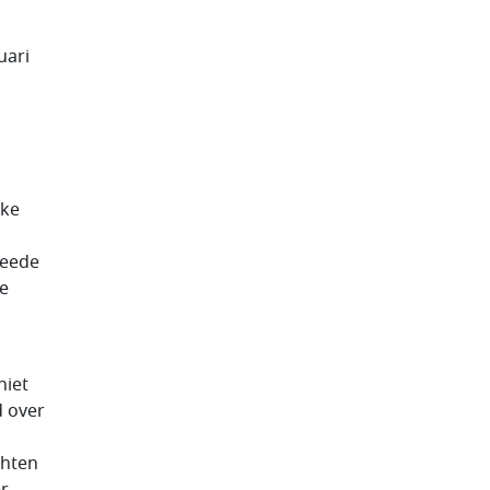
uari
eke
weede
se
niet
d over
chten
er