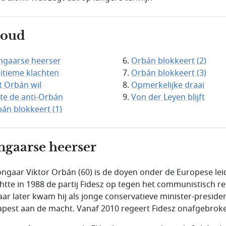
houd
gaarse heerser
Orbán blokkeert (2)
itieme klachten
Orbán blokkeert (3)
 Orbán wil
Opmerkelijke draai
te de anti-Orbán
Von der Leyen blijft
án blokkeert (1)
gaarse heerser
ngaar Viktor Orbán (60) is de doyen onder de Europese lei
ichtte in 1988 de partij Fidesz op tegen het communistisch r
jaar later kwam hij als jonge conservatieve minister-presiden
pest aan de macht. Vanaf 2010 regeert Fidesz onafgebrok