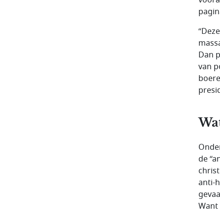
pagin
“Deze
massa
Dan p
van p
boere
presi
Wat
Onder
de “a
christ
anti-
gevaa
Want 