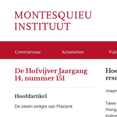
Overslaan en naar de inhoud gaan
Commentaar
Activiteiten
Publ
De Hofvijver Jaargang
Hoe
res
14, nummer 151
maand
Hoofdartikel
Twee 
De zeven vinkjes van Plasterk
Honga
invlo