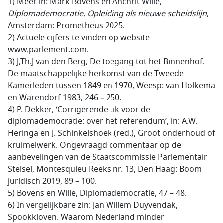
1) Meer in: Mark Bovens en Anchrit Wille,
Diplomademocratie. Opleiding als nieuwe scheidslijn
,
Amsterdam: Prometheus 2025.
2) Actuele cijfers te vinden op website
www.parlement.com.
3) J,Th.J van den Berg, De toegang tot het Binnenhof.
De maatschappelijke herkomst van de Tweede
Kamerleden tussen 1849 en 1970, Weesp: van Holkema
en Warendorf 1983, 246 – 250.
4) P. Dekker, ‘Corrigerende tik voor de
diplomademocratie: over het referendum’, in: A.W.
Heringa en J. Schinkelshoek (red.), Groot onderhoud of
kruimelwerk. Ongevraagd commentaar op de
aanbevelingen van de Staatscommissie Parlementair
Stelsel, Montesquieu Reeks nr. 13, Den Haag: Boom
juridisch 2019, 89 – 100.
5) Bovens en Wille, Diplomademocratie, 47 – 48.
6) In vergelijkbare zin: Jan Willem Duyvendak,
Spookkloven. Waarom Nederland minder