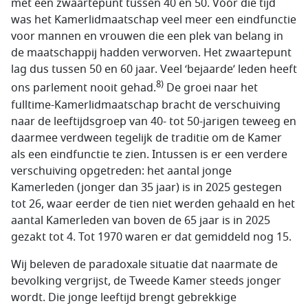
met een zwaartepunt tussen 40 en 50. Vóór die tijd
was het Kamerlidmaatschap veel meer een eindfunctie
voor mannen en vrouwen die een plek van belang in
de maatschappij hadden verworven. Het zwaartepunt
lag dus tussen 50 en 60 jaar. Veel ‘bejaarde’ leden heeft
8)
ons parlement nooit gehad.
De groei naar het
fulltime-Kamerlidmaatschap bracht de verschuiving
naar de leeftijdsgroep van 40- tot 50-jarigen teweeg en
daarmee verdween tegelijk de traditie om de Kamer
als een eindfunctie te zien. Intussen is er een verdere
verschuiving opgetreden: het aantal jonge
Kamerleden (jonger dan 35 jaar) is in 2025 gestegen
tot 26, waar eerder de tien niet werden gehaald en het
aantal Kamerleden van boven de 65 jaar is in 2025
gezakt tot 4. Tot 1970 waren er dat gemiddeld nog 15.
Wij beleven de paradoxale situatie dat naarmate de
bevolking vergrijst, de Tweede Kamer steeds jonger
wordt. Die jonge leeftijd brengt gebrekkige