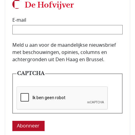
De Hofvijver
E-mail
E-mailadres van de abonnee.
Meld u aan voor de maandelijkse nieuwsbrief
met beschouwingen, opinies, columns en
achtergronden uit Den Haag en Brussel.
CAPTCHA
Deze vraag is om te controleren dat u een mens be