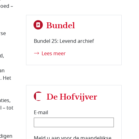
goed –
Bundel
rse
Bundel 25: Levend archief
Lees meer
d,
an
. Het
De Hofvijver
ties,
 – tot
E-mail
ndigen
E-mailadres van de abonnee.
Meld u aan voor de maandelijkse