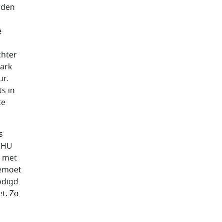
rden
e
chter
Mark
ur.
s in
te
s
 CHU
d met
gemoet
odigd
t. Zo