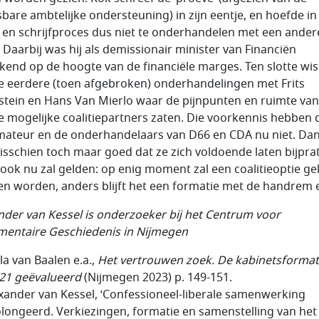
bare ambtelijke ondersteuning) in zijn eentje, en hoefde in
 en schrijfproces dus niet te onderhandelen met een ander
. Daarbij was hij als demissionair minister van Financiën
ekend op de hoogte van de financiële marges. Ten slotte wist
e eerdere (toen afgebroken) onderhandelingen met Frits
stein en Hans Van Mierlo waar de pijnpunten en ruimte va
e mogelijke coalitiepartners zaten. Die voorkennis hebben 
mateur en de onderhandelaars van D66 en CDA nu niet. Dan
isschien toch maar goed dat ze zich voldoende laten bijpra
ook nu zal gelden: op enig moment zal een coalitieoptie g
n worden, anders blijft het een formatie met de handrem 
nder van Kessel is onderzoeker bij het Centrum voor
mentaire Geschiedenis in Nijmegen
la van Baalen e.a.,
Het vertrouwen zoek. De kabinetsformat
21 geëvalueerd
(Nijmegen 2023) p. 149-151.
exander van Kessel, ‘Confessioneel-liberale samenwerking
longeerd. Verkiezingen, formatie en samenstelling van het