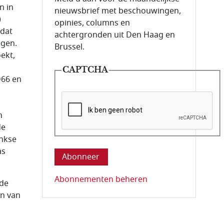
n in
nieuwsbrief met beschouwingen,
)
opinies, columns en
mdat
achtergronden uit Den Haag en
egen.
Brussel.
ekt,
CAPTCHA
D66 en
n
de
Deze vraag is om te controleren dat u ee
inkse
as
Abonnementen beheren
 de
en van