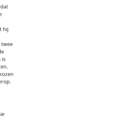
 dat
e
 hij
n twee
de
 is
ten.
ekozen
erop.
ie