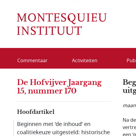
Overslaan en naar de inhoud gaan
Commentaar
Activiteiten
Publ
De Hofvijver Jaargang
Beg
uit
15, nummer 170
maand
Hoofdartikel
Na de
Beginnen met ‘de inhoud’ en
vertr
coalitiekeuze uitgesteld: historische
een ‘