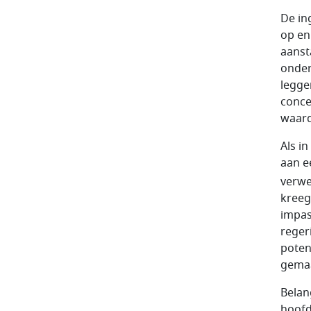
De in
op en
aansta
onder
legge
conce
waard
Als i
aan e
verwe
kreeg
impas
reger
poten
gemaa
Belan
hoofd