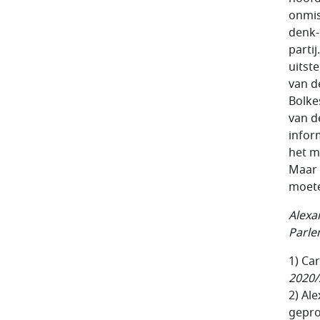
onmis
denk-
partij
uitst
van d
Bolke
van d
infor
het m
Maar 
moete
Alexa
Parle
1) Car
2020/
2) Al
gepro