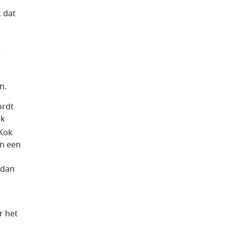
 dat
e
n.
ordt
ak
Kok
in een
 dan
r het