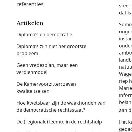
referenties
sfeer
dat i
Artikelen
Sommi
onge
Diploma’s en democratie
insta
onder
Diploma’s zijn niet het grootste
ambte
probleem
landb
Geen vredesplan, maar een
natuu
verdienmodel
Wagen
riep 
De Kamervoorzitter: zeven
Marië
kwaliteitseisen
infor
belan
Hoe kwetsbaar zijn de waakhonden van
de democratische rechtsstaat?
aan d
De (regionale) leemte in de rechtshulp
Het k
gedac