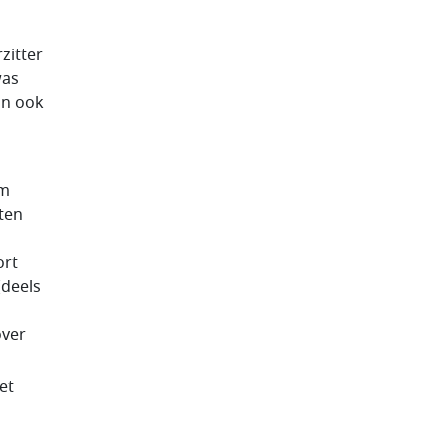
zitter
was
an ook
om
ten
n
ort
(deels
over
et