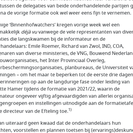
 tussen de delegaties van beide onderhandelende partijen 
s na de vorige formatie ook wel weer eens fijn te vernemen.
ge ‘Binnenhofwatchers’ kregen vorige week wel een
makkelijk
déjà vu
vanwege de vele representanten van dive
nties die langskwamen bij de informateur en de
handelaars: Emile Roemer, Richard van Zwol, IND, COA,
naren van diverse ministeries, de VNG, Bouwend Nederlan
ouworganisaties, het Inter Provinciaal Overleg,
rbeschermingsorganisaties, planbureaus, de Universiteit v
ingen – om het maar te beperken tot de eerste drie dagen
herinneringen op aan de langdurige fase onder leiding van
tte Hamer tijdens de formatie van 2021/22, waarin de
mateur ongeveer vijftig afgevaardigden van allerlei organisa
gengroepen en instellingen uitnodigde aan de formatietafel
1)
e directeur van de Efteling toe.
an uiteraard geen kwaad dat de onderhandelaars hun
hten, voorstellen en plannen toetsen bij (ervarings)desku