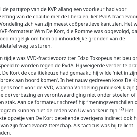
jl de partijtop van de KVP allang een voorkeur had voor
etting van de coalitie met de liberalen, liet PvdA-fractievoor
Vondeling zich van zijn meest coöperatieve kant zien. Het 
KVP-formateur Wim De Kort, die Romme was opgevolgd, d
goed mogelijk om hem op inhoudelijke gronden van de
tietafel weg te sturen.
n tijdje was VVD-fractievoorzitter Edzo Toxopeus het beu 
speeld te worden tegen de PvdA. Hij weigerde verder te pra
 De Kort de coalitiekeuze had gemaakt; hij wilde ‘niet in zij
roek aan boord komen’. In het nauw gedreven koos De K
lgens toch voor de VVD, waarna Vondeling publiekelijk zijn 
elde) verbazing en verontwaardiging niet onder stoelen of
n stak. Aan de formateur schreef hij: “meningsverschillen 
2)
rogram kunnen niet de reden van Uw voorkeur zijn.”
Het
kte opzetje van De Kort betekende overigens indirect ook h
van zijn fractievoorzitterschap. Als tacticus was hij te licht
nden.