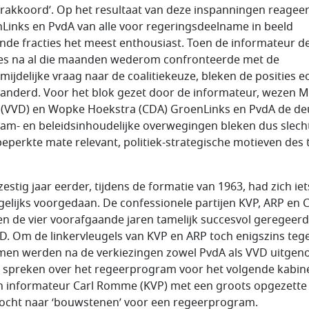
rakkoord’. Op het resultaat van deze inspanningen reagee
Links en PvdA van alle voor regeringsdeelname in beeld
de fracties het meest enthousiast. Toen de informateur d
ies na al die maanden wederom confronteerde met de
mijdelijke vraag naar de coalitiekeuze, bleken de posities e
anderd. Voor het blok gezet door de informateur, wezen 
 (VVD) en Wopke Hoekstra (CDA) GroenLinks en PvdA de de
am- en beleidsinhoudelijke overwegingen bleken dus slecht
beperkte mate relevant, politiek-strategische motieven des 
zestig jaar eerder, tijdens de formatie van 1963, had zich iet
gelijks voorgedaan. De confessionele partijen KVP, ARP en
n de vier voorafgaande jaren tamelijk succesvol geregeer
D. Om de linkervleugels van KVP en ARP toch enigszins te
men werden na de verkiezingen zowel PvdA als VVD uitgen
 spreken over het regeerprogram voor het volgende kabine
 informateur Carl Romme (KVP) met een groots opgezette
ocht naar ‘bouwstenen’ voor een regeerprogram.