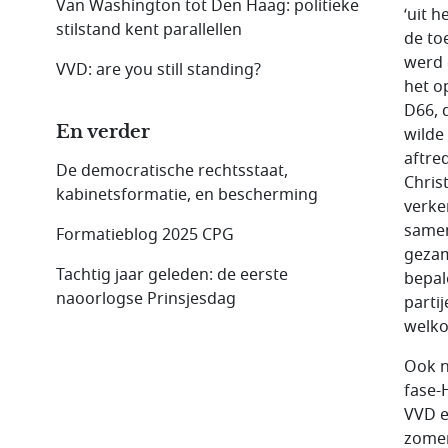
Van Washington tot Den Haag: politieke
‘uit 
stilstand kent parallellen
de to
werd 
VVD: are you still standing?
het o
D66, 
En verder
wilde
aftre
De democratische rechtsstaat,
Chris
kabinetsformatie, en bescherming
verke
samen
Formatieblog 2025 CPG
gezam
Tachtig jaar geleden: de eerste
bepal
naoorlogse Prinsjesdag
parti
welko
Ook n
fase-
VVD e
zomer