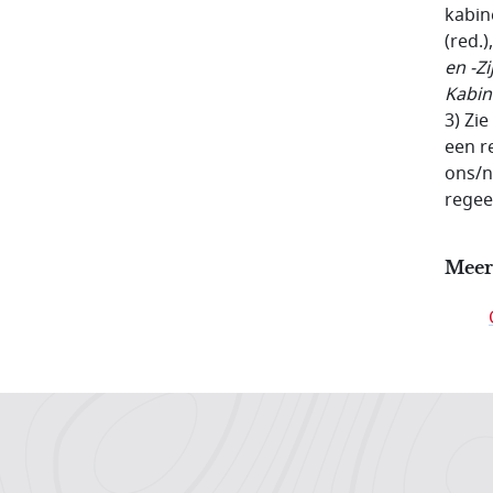
kabin
(red.)
en -Zi
Kabin
3) Zi
een r
ons/n
regee
Meer
Hoofdnavigatiemenu