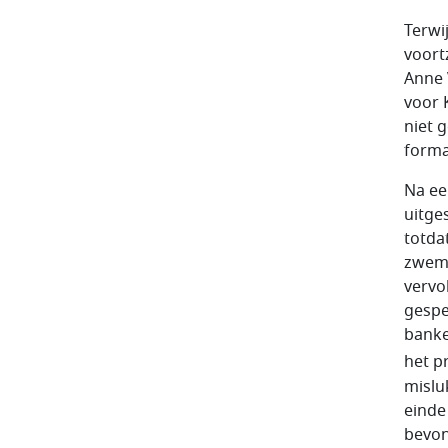
Terwi
voortz
Anne 
voor 
niet 
forma
Na ee
uitge
totdat
zwemb
vervo
gespe
banke
het p
mislu
einde 
bevo