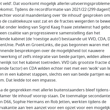
het veld’. Dat voorkomt mogelijk allerlei uitvoeringsprobleme
ekomst. Tijdens de recordformatie van 2021/22 (299 dagen!
echter vooral maandenlang over ‘de inhoud’ gesproken o
p de coalitiekeuze vast zat en de fracties weigerden te bew
dat onder leiding van Sigrid Kaag fraaie zetelwinst had gebo
 een coalitie van progressievere samenstelling dan het
dende kabinet (de ‘roestige auto’) bestaande uit VVD, CDA, 
tenUnie. PvdA en GroenLinks, die pas begonnen waren met
nnende besprekingen over de mogelijkheid tot nauwere
werking of zelfs integratie van beide partijen, wilden allee
enlijk tot het kabinet toetreden. VVD (als grootste fractie 
ende factor) en CDA wilden echter niet met een ‘wolk’ van l
jen in een kabinet stappen, slechts een van beide partijen w
m. Dat leidde tot een impasse.
a de gesprekken met allerlei buitenstaanders bleef tijdens
Hamer ‘de inhoud’ voorop staan. De toenmalige secondant
n D66, Sophie Hermans en Rob Jetten, werkten tijdens de
vakantie aan ‘een aanzet voor een opzet voor een mogelijk