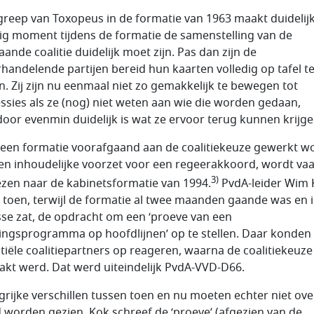
greep van Toxopeus in de formatie van 1963 maakt duidelijk
ig moment tijdens de formatie de samenstelling van de
ande coalitie duidelijk moet zijn. Pas dan zijn de
handelende partijen bereid hun kaarten volledig op tafel t
n. Zij zijn nu eenmaal niet zo gemakkelijk te bewegen tot
ssies als ze (nog) niet weten aan wie die worden gedaan,
oor evenmin duidelijk is wat ze ervoor terug kunnen krijge
n een formatie voorafgaand aan de coalitiekeuze gewerkt w
en inhoudelijke voorzet voor een regeerakkoord, wordt va
3)
zen naar de kabinetsformatie van 1994.
PvdA-leider Wim 
 toen, terwijl de formatie al twee maanden gaande was en 
se zat, de opdracht om een ‘proeve van een
ingsprogramma op hoofdlijnen’ op te stellen. Daar konden
tiële coalitiepartners op reageren, waarna de coalitiekeuze
kt werd. Dat werd uiteindelijk PvdA-VVD-D66.
grijke verschillen tussen toen en nu moeten echter niet ove
 worden gezien. Kok schreef de ‘proeve’ (afgezien van de