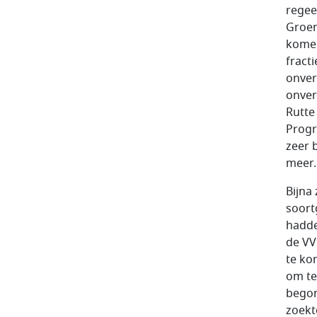
regee
Groen
komen
fract
onver
onver
Rutte
Progr
zeer 
meer.
Bijna 
soort
hadde
de VV
te ko
om te
begon
zoekt