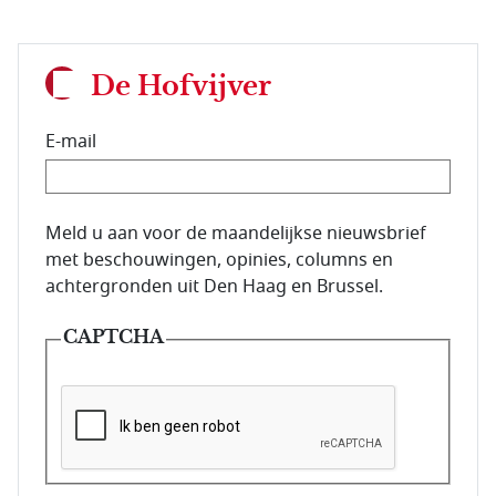
De Hofvijver
E-mail
E-mailadres van de abonnee.
Meld u aan voor de maandelijkse nieuwsbrief
met beschouwingen, opinies, columns en
achtergronden uit Den Haag en Brussel.
CAPTCHA
Deze vraag is om te controleren dat u een mens be