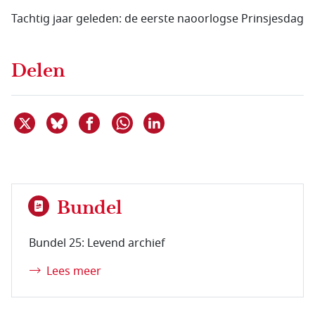
Tachtig jaar geleden: de eerste naoorlogse Prinsjesdag
Delen
Deel dit item op X
Deel dit item op Bluesky
Deel dit item op Facebook
Deel dit item op Linkedin
Delen via WhatsApp
Bundel
Bundel 25: Levend archief
Lees meer