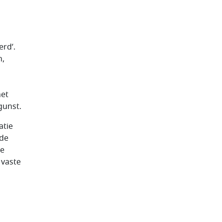
erd’.
n,
het
gunst.
atie
ode
te
 vaste