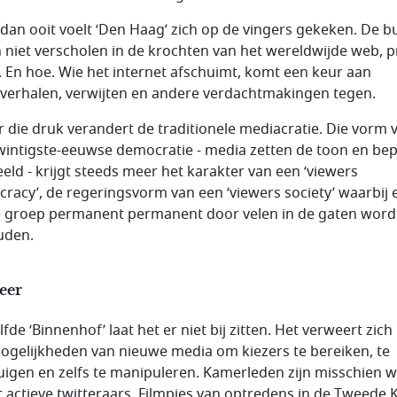
dan ooit voelt ‘Den Haag’ zich op de vingers gekeken. De b
n niet verscholen in de krochten van het wereldwijde web, p
. En hoe. Wie het internet afschuimt, komt een keur aan
verhalen, verwijten en andere verdachtmakingen tegen.
 die druk verandert de traditionele mediacratie. Die vorm 
twintigste-eeuwse democratie - media zetten de toon en be
eeld - krijgt steeds meer het karakter van een ‘viewers
racy’, de regeringsvorm van een ‘viewers society’ waarbij 
e groep permanent permanent door velen in de gaten word
uden.
eer
fde ‘Binnenhof’ laat het er niet bij zitten. Het verweert zic
mogelijkheden van nieuwe media om kiezers te bereiken, te
uigen en zelfs te manipuleren. Kamerleden zijn misschien w
 actieve twitteraars. Filmpjes van optredens in de Tweede