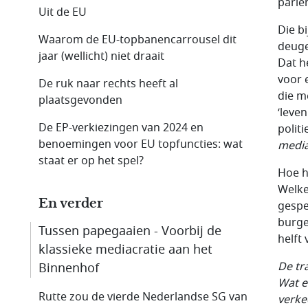
parle
Uit de EU
Die bi
Waarom de EU-topbanencarrousel dit
deuge
jaar (wellicht) niet draait
Dat h
voor 
De ruk naar rechts heeft al
die m
plaatsgevonden
‘leven
De EP-verkiezingen van 2024 en
polit
benoemingen voor EU topfuncties: wat
media
staat er op het spel?
Hoe h
Welke
En verder
gespe
burge
Tussen papegaaien - Voorbij de
helft 
klassieke mediacratie aan het
De tr
Binnenhof
Wat e
Rutte zou de vierde Nederlandse SG van
verke