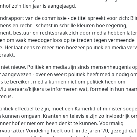
nhof zo’n tien jaar is aangejaagd.
indrapport van de commissie - de titel spreekt voor zich: Bl
mens en recht - schetst in schrille kleuren hoe regering,
ment, bestuur en rechtspraak zich door media hebben late
en om vaak meedogenloos op te treden tegen vermeende
e. Het laat eens te meer zien hoezeer politiek en media ve
eraakt.
s niet nieuw. Politiek en media zijn sinds mensenheugenis o
r aangewezen - over en weer: politiek heeft media nodig o
rs te bereiken, media kunnen niet om politiek heen om
s/luisteraars/kijkers te informeren wat, formeel in hun naa
en is.
litiek effectief te zijn, moet een Kamerlid of minister soep
 kunnen omgaan. Kranten en televisie zijn zo invloedrijk o
innenhof er niet om heen denkt te kunnen. Voormalig
voorzitter Vondeling heeft ooit, in de jaren ‘70, gezegd dat