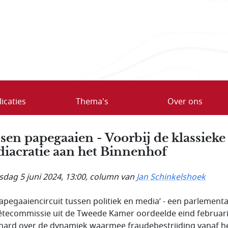
icaties
Thema's
Over ons
sen papegaaien - Voorbij de klassieke
iacratie aan het Binnenhof
dag 5 juni 2024, 13:00
, column van
Jan Schinkelshoek
apegaaiencircuit tussen politiek en media’ - een parlementa
tecommissie uit de Tweede Kamer oordeelde eind februar
hard over de dynamiek waarmee fraudebestrijding vanaf h