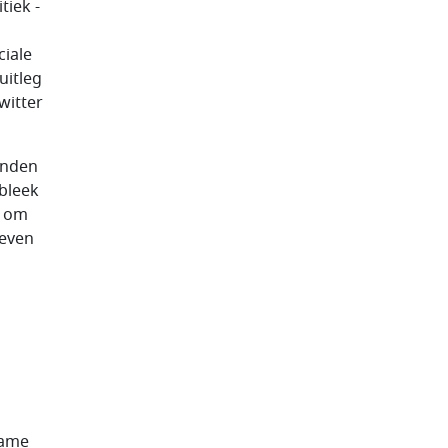
tiek -
iale
uitleg
witter
onden
 bleek
n om
 even
name