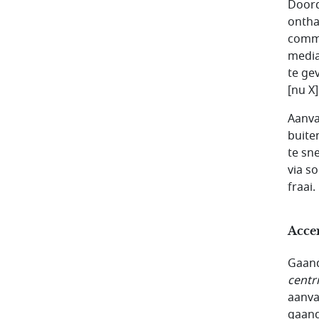
Doord
ontha
commu
media
te ge
[nu X
Aanva
buite
te sn
via s
fraai.
Acce
Gaand
centr
aanva
gaand