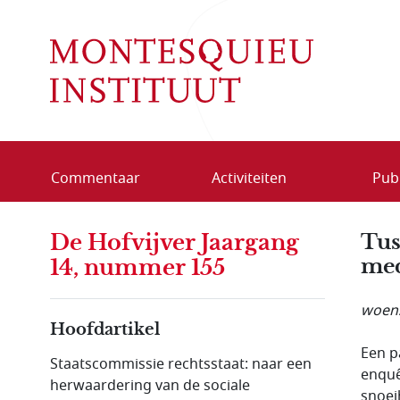
Overslaan en naar de inhoud gaan
Commentaar
Activiteiten
Publ
De Hofvijver Jaargang
Tus
med
14, nummer 155
woens
Hoofdartikel
Een p
Staatscommissie rechtsstaat: naar een
enquê
herwaardering van de sociale
snoei