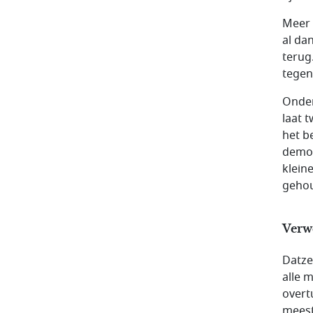
Meer 
al da
terug
tegen
Onder
laat 
het b
democ
klein
geho
Verw
Datzel
alle 
overt
meest