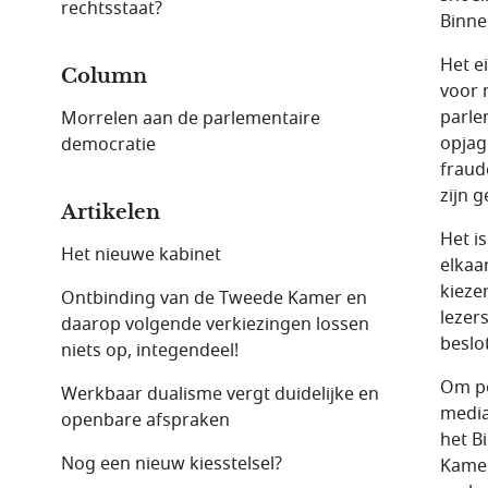
rechtsstaat?
Binne
Het e
Column
voor 
parle
Morrelen aan de parlementaire
opjag
democratie
fraud
zijn g
Artikelen
Het i
Het nieuwe kabinet
elkaa
kieze
Ontbinding van de Tweede Kamer en
lezer
daarop volgende verkiezingen lossen
beslot
niets op, integendeel!
Om po
Werkbaar dualisme vergt duidelijke en
media
openbare afspraken
het B
Nog een nieuw kiesstelsel?
Kamer