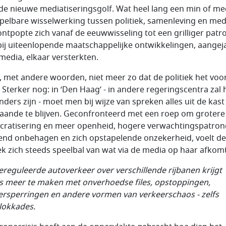
de nieuwe mediatiseringsgolf. Wat heel lang een min of me
pelbare wisselwerking tussen politiek, samenleving en med
ontpopte zich vanaf de eeuwwisseling tot een grilliger patr
ij uiteenlopende maatschappelijke ontwikkelingen, aange
media, elkaar versterkten.
s, met andere woorden, niet meer zo dat de politiek het vo
. Sterker nog: in ‘Den Haag’ - in andere regeringscentra zal 
nders zijn - moet men bij wijze van spreken alles uit de kast
aande te blijven. Geconfronteerd met een roep om grotere
ratisering en meer openheid, hogere verwachtingspatron
end onbehagen en zich opstapelende onzekerheid, voelt de
iek zich steeds speelbal van wat via de media op haar afkomt
ereguleerde autoverkeer over verschillende rijbanen krijgt
s meer te maken met onverhoedse files, opstoppingen,
rsperringen en andere vormen van verkeerschaos - zelfs
okkades.