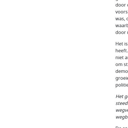
door 
voors
was, 
waarb
door 
Het i
heeft
niet a
om st
democ
groei
polit
Het g
steed
wegve
wegbl