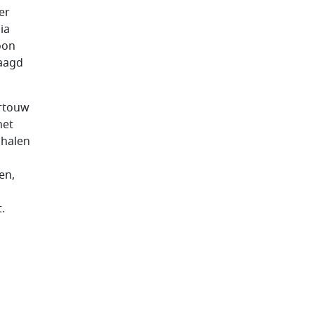
er
ia
oon
jaagd
ortouw
het
 halen
en,
.