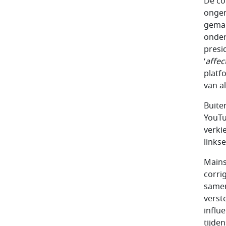
De co
ongem
gemakk
onder
presi
‘
affec
platf
van a
Buite
YouTu
verki
links
Mains
corri
samenl
verst
influ
tijde