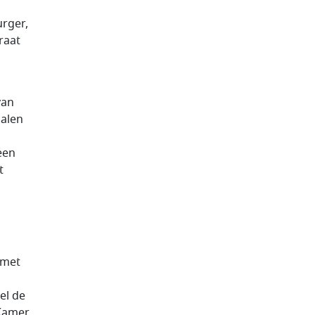
urger,
raat
van
palen
een
t
h met
el de
 Kamer