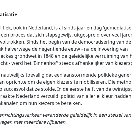
tisatie
itiek, ook in Nederland, is al sinds jaar en dag ‘gemediatise
s een proces dat zich stapsgewijs, uitgespreid over veel jare
 voltrokken. Sinds het begin van de democratisering van de
iek halverwege de negentiende eeuw - na de invoering van
eckes grondwet in 1848 en de geleidelijke verruiming van 
echt - werd het ‘Binnenhof’ steeds afhankelijker van kiezers
s nauwelijks toevallig dat een aanstormende politieke gener
en oprichtte om de eigen kiezers te mobiliseren. Die meth
o succesvol dat ze stolde. In de eerste helft van de twintigs
raakte Nederland verzuild: politici van allerlei kleur hadden
kanalen om hun kiezers te bereiken.
enrichtingsverkeer veranderde geleidelijk in een stelsel van
egen met meerdere rijbanen.