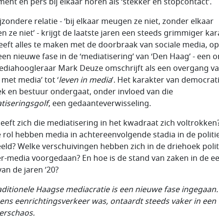
ment en pers bij elkaar horen als ‘stekker en stopcontact’.
jzondere relatie - ‘bij elkaar meugen ze niet, zonder elkaar
n ze niet’ - krijgt de laatste jaren een steeds grimmiger kar
eeft alles te maken met de doorbraak van sociale media, o
een nieuwe fase in de ‘mediatisering’ van ‘Den Haag’ - een 
ediahoogleraar Mark Deuze omschrijft als een overgang v
 met media’ tot ‘
leven in media
’. Het karakter van democrati
iek en bestuur ondergaat, onder invloed van die
tiseringsgolf
, een gedaanteverwisseling.
eeft zich die mediatisering in het kwadraat zich voltrokken
 rol hebben media in achtereenvolgende stadia in de politi
eld? Welke verschuivingen hebben zich in de driehoek polit
r-media voorgedaan? En hoe is de stand van zaken in de ee
van de jaren ’20?
aditionele Haagse mediacratie is een nieuwe fase ingegaan.
ens eenrichtingsverkeer was, ontaardt steeds vaker in een
erschaos.