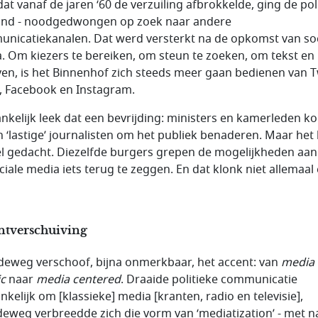
at vanaf de jaren ‘60 de verzuiling afbrokkelde, ging de poli
nd - noodgedwongen op zoek naar andere
nicatiekanalen. Dat werd versterkt na de opkomst van soc
. Om kiezers te bereiken, om steun te zoeken, om tekst en 
ven, is het Binnenhof zich steeds meer gaan bedienen van T
], Facebook en Instagram.
nkelijk leek dat een bevrijding: ministers en kamerleden k
n ‘lastige’ journalisten om het publiek benaderen. Maar het
el gedacht. Diezelfde burgers grepen de mogelijkheden aa
ociale media iets terug te zeggen. En dat klonk niet allemaal
ntverschuiving
eweg verschoof, bijna onmerkbaar, het accent: van
media
ic
naar
media centered
. Draaide politieke communicatie
nkelijk om [klassieke] media [kranten, radio en televisie],
eweg verbreedde zich die vorm van ‘mediatization’ - met 