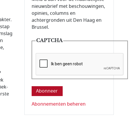
nieuwsbrief met beschouwingen,
opinies, columns en
akter.
achtergronden uit Den Haag en
pstap
Brussel.
omslag
an
CAPTCHA
e,
?
Deze vraag is om te controleren dat u ee
ek
iek-
rste
Abonnementen beheren