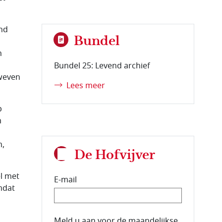
ind
Bundel
n
Bundel 25: Levend archief
rweven
Lees meer
p
m
m,
De Hofvijver
el met
E-mail
mdat
E-mailadres van de abonnee.
Meld u aan voor de maandelijkse