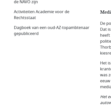
de NAVO zijn
Activiteiten Academie voor de
Media
Rechtsstaat
De pol
Dagboek van een oud-AZ-topambtenaar
Dat i
gepubliceerd
heeft
polit
Thorb
kiesr
Het i
krant
was z
eeuw 
media
Het e
autow