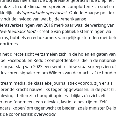
ronacrisis heeft aan de oppervlakte gebracht hoe diep het
ak zit. In dat klimaat verspreiden complotten zich snel en
elijk - als ‘
spreadable spectacles
’. Ook de Haagse politiek
vindt de invloed van wat bij de Amerikaanse
dentsverkiezingen van 2016 merkbaar was: de werking van
tive feedback loop
’ - creatie van politieke stemmingen via
orms, bubbels en echokamers van gelijkgestemden met be
lgoritmes.
n het directe zicht verzamelen zich in de holen en gaten van
be, Facebook en Reddit complotdenkers, die in de national
ezingsuitslag van 2023 een semi-rechtse staatsgreep zien of
e krachten signaleren om Wilders van de macht af te houde
tream media, de klassieke journalistiek voorop, zijn er als
gerende kracht nauwelijks tegen opgewassen. In de post tr
eving - feiten zijn hooguit opinies - blijkt zo’n zichzelf
erkend fenomeen, een olievlek, lastig te bestrijden. Zelf
encers ‘kopen’ om tegenwicht te bieden, zoals minister De J
ns de coronacrisis overwoog?