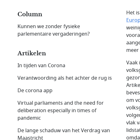
Het i
Column
Europ
Kunnen we zonder fysieke
weini
parlementaire vergaderingen?
voora
aange
meer
Artikelen
Vaak 
In tijden van Corona
volks
gezon
Verantwoording als het achter de rug is
Artik
De corona app
beves
om vo
Virtual parliaments and the need for
volks
deliberation especially in times of
volge
pandemic
vlak 
lidst
De lange schaduw van het Verdrag van
omdat
Maastricht