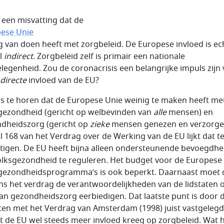
s een misvatting dat de
ese Unie
g van doen heeft met zorgbeleid. De Europese invloed is ec
l
indirect
. Zorgbeleid zelf is primair een nationale
legenheid. Zou de coronacrisis een belangrijke impuls zijn
directe
invloed van de EU?
is te horen dat de Europese Unie weinig te maken heeft me
gezondheid (gericht op welbevinden van
alle
mensen) en
dheidszorg (gericht op
zieke
mensen genezen en verzorge
el 168 van het Verdrag over de Werking van de EU lijkt dat t
tigen. De EU heeft bijna alleen ondersteunende bevoegdh
lksgezondheid te reguleren. Het budget voor de Europese
gezondheidsprogramma’s is ook beperkt. Daarnaast moet 
ns het verdrag de verantwoordelijkheden van de lidstaten 
van gezondheidszorg eerbiedigen. Dat laatste punt is door 
aten met het Verdrag van Amsterdam (1998) juist vastgelegd
 de EU wel steeds meer invloed kreeg op zorgbeleid. Wat 