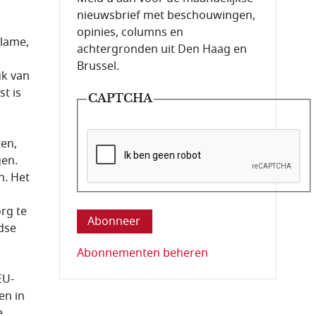
nieuwsbrief met beschouwingen,
opinies, columns en
clame,
achtergronden uit Den Haag en
Brussel.
uk van
t is
CAPTCHA
ten,
gen.
n. Het
Deze vraag is om te controleren dat u ee
rg te
ndse
Abonnementen beheren
EU-
en in
e