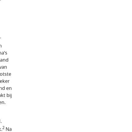
r
n
a’s
band
 van
otste
zeker
and en
kt bij
en.
.
2
k.
Na