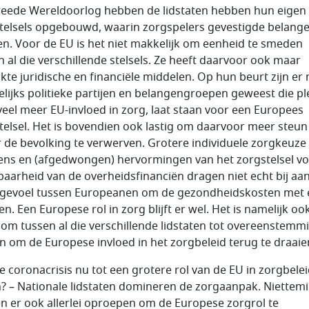
eede Wereldoorlog hebben de lidstaten hebben hun eigen
telsels opgebouwd, waarin zorgspelers gevestigde belang
n. Voor de EU is het niet makkelijk om eenheid te smeden
n al die verschillende stelsels. Ze heeft daarvoor ook maar
kte juridische en financiële middelen. Op hun beurt zijn er n
lijks politieke partijen en belangengroepen geweest die pl
veel meer EU-invloed in zorg, laat staan voor een Europees
telsel. Het is bovendien ook lastig om daarvoor meer steun
 de bevolking te verwerven. Grotere individuele zorgkeuze
ens en (afgedwongen) hervormingen van het zorgstelsel vo
aarheid van de overheidsfinanciën dragen niet echt bij aa
 gevoel tussen Europeanen om de gezondheidskosten met 
en. Een Europese rol in zorg blijft er wel. Het is namelijk oo
g om tussen al die verschillende lidstaten tot overeenstemm
 om de Europese invloed in het zorgbeleid terug te draaie
e coronacrisis nu tot een grotere rol van de EU in zorgbele
n? – Nationale lidstaten domineren de zorgaanpak. Niettem
en er ook allerlei oproepen om de Europese zorgrol te