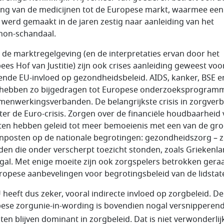
ng van de medicijnen tot de Europese markt, waarmee een
 werd gemaakt in de jaren zestig naar aanleiding van het
non-schandaal.
 de marktregelgeving (en de interpretaties ervan door het
ees Hof van Justitie) zijn ook crises aanleiding geweest voo
ende EU-invloed op gezondheidsbeleid. AIDS, kanker, BSE e
hebben zo bijgedragen tot Europese onderzoeksprogramm
menwerkingsverbanden. De belangrijkste crisis in zorgver
hter de Euro-crisis. Zorgen over de financiële houdbaarheid
aten hebben geleid tot meer bemoeienis met een van de gro
nposten op de nationale begrotingen: gezondheidszorg – 
nden die onder verscherpt toezicht stonden, zoals Griekenl
gal. Met enige moeite zijn ook zorgspelers betrokken geraa
ropese aanbevelingen voor begrotingsbeleid van de lidstat
 heeft dus zeker, vooral indirecte invloed op zorgbeleid. De
ese zorgunie-in-wording is bovendien nogal versnipperend
aten blijven dominant in zorgbeleid. Dat is niet verwonderlij