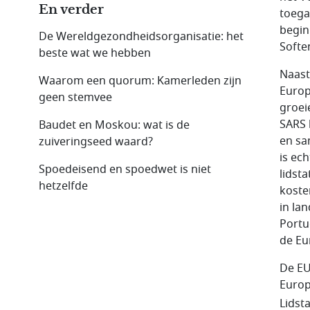
En verder
toega
begin
De Wereldgezondheidsorganisatie: het
Softe
beste wat we hebben
Naast
Waarom een quorum: Kamerleden zijn
Europ
geen stemvee
groei
SARS 
Baudet en Moskou: wat is de
en sa
zuiveringseed waard?
is ec
Spoedeisend en spoedwet is niet
lidst
hetzelfde
koste
in la
Portu
de Eu
De EU
Europ
Lidst