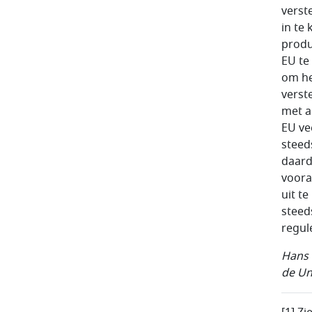
verst
in te
produ
EU te
om he
verst
met a
EU ve
steed
daard
voora
uit t
steed
regul
Hans 
de Un