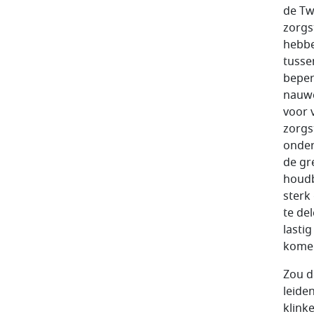
de Tw
zorgs
hebbe
tusse
beper
nauwe
voor 
zorgs
onder
de gr
houdb
sterk
te del
lasti
komen
Zou d
leide
klink