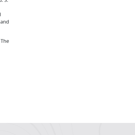
: S.
d
 and
 The