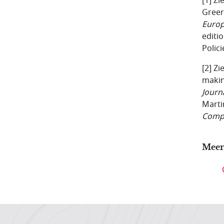
[1] Z
Greer 
Europ
editi
Polici
[2] Z
makin
Journ
Marti
Compa
Meer