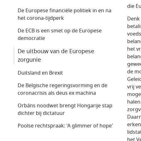
die E
De Europese financiële politiek in en na
het corona-tijdperk
Denk 
betal
De ECB is een smet op de Europese
voeds
democratie
belan
het v
De uitbouw van de Europese
belan
zorgunie
gewee
de mo
Duitsland en Brexit
Gelei
De Belgische regeringsvorming en de
vrij 
coronacrisis als deus ex machina
mogel
halen
Orbáns noodwet brengt Hongarije stap
zorgv
dichter bij dictatuur
Daarn
erken
Poolse rechtspraak: 'A glimmer of hope'
lidst
het V