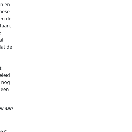
en en
inese
en de
taan;
e
al
dat de
t
eleid
n nog
 een
ek aan