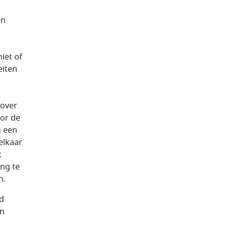
en
iet of
eiten
 over
or de
n een
elkaar
k
ing te
n.
id
in