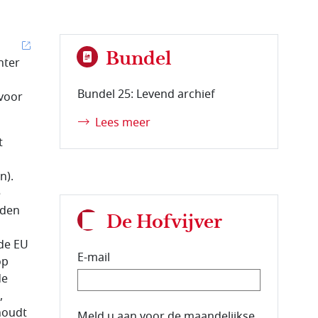
Bundel
hter
Bundel 25: Levend archief
 voor
Lees meer
t
n).
e
eden
De Hofvijver
de EU
E-mail
op
de
,
houdt
E-mailadres van de abonnee.
Meld u aan voor de maandelijkse