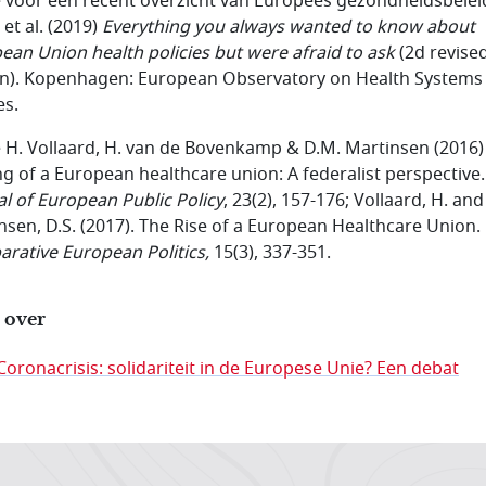
ie voor een recent overzicht van Europees gezondheidsbeleid
et al.
(2019)
Everything you always wanted to know about
ean Union health policies but were afraid to ask
(2d revise
on). Kopenhagen: European Observatory on Health Systems
es.
ie H. Vollaard, H. van de Bovenkamp & D.M. Martinsen (2016)
g of a European healthcare union: A federalist perspective.
al of European Public Policy
, 23(2), 157-176;
Vollaard, H. and
nsen, D.S. (2017). The Rise of a European Healthcare Union.
rative European Politics,
15(3), 337-351.
 over
Coronacrisis: solidariteit in de Europese Unie? Een debat