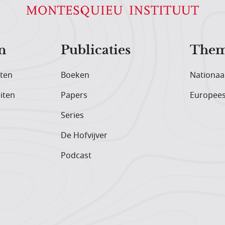
n
Publicaties
Them
iten
Boeken
Nationaa
iten
Papers
Europee
Series
De Hofvijver
Podcast