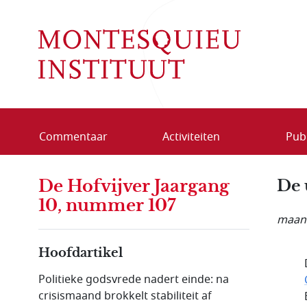
Overslaan en naar de inhoud gaan
Commentaar
Activiteiten
Publ
De Hofvijver Jaargang
De 
10, nummer 107
maand
Hoofdartikel
Politieke godsvrede nadert einde: na
crisismaand brokkelt stabiliteit af