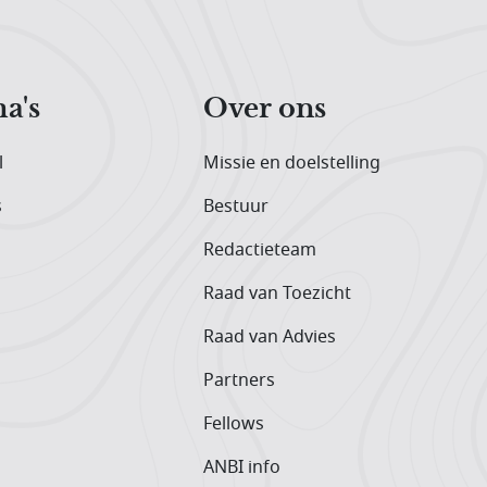
a's
Over ons
l
Missie en doelstelling
s
Bestuur
Redactieteam
Raad van Toezicht
Raad van Advies
Partners
Fellows
ANBI info