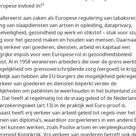
1
uropese invloed in?
allereerst aan zaken als Europese regulering van tabaksre
ing van slaapdiensten van artsen in opleiding, dataprivacy,
elveiligheid, gezondheid op werk en stikstof – stuk voor st
g voor het gezond maken en houden van mensen. Daarnaas
rij verkeer van goederen, diensten, arbeid en kapitaal een
grijke impuls voor een Europese rol in gezondheidsbeleid
st. Al in 1958 verwierven arbeiders die over de grens werk
gelijkheid om grensoverschrijdende zorg (vergoed) te krij
delijk aan hebben alle EU-burgers die mogelijkheid gekrege
verkeer van goederen en diensten beperkt verder de
ijkheden om patiënten te weerhouden in het buitenland zo
. Dat heeft al regelmatig tot de vraag geleid of de Nederla
erzekeringswet (art.13) in de praktijk wel Euro-proof is.
aast heeft vrij verkeer van arbeid geleid tot regels over het
nen van diploma’s, waardoor zorgverleners in een andere 
aten kunnen werken, zoals Poolse artsen en verpleegkundig
erenigd Koninkrijk. Vrij verkeer van goederen betreft ook d