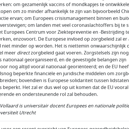
erken: om gezamenlijk vaccins of mondkapjes te ontwikkel
 kopen om zo minder afhankelijk te zijn van bijvoorbeeld Ch
ctie ervan; om Europees crisismanagement binnen en buit
 verstevigen; om landen met veel coronaslachtoffers bij te s
t Europees Centrum voor Ziektepreventie en -Bestrijding t
erken, enzovoort. De Europese invloed op zorgbeleid zal er 
l niet minder op worden. Het is niettemin onwaarschijnlijk 
el meer
direct
zorgbeleid gaat voeren. Zorgstelsels zijn nog
s nationaal georganiseerd, en de gevestigde belangen zijn
oor nog altijd vooral nationaal georiënteerd; en de EU heef
lsnog beperkte financiële en juridische middelen om zorgb
e breiden; bovendien is Europese solidariteit tussen lidstate
s beperkt. Het zal er dus wel op uit komen dat de EU vooral
erende en ondersteunende rol zal behouden.
Vollaard is universitair docent Europees en nationale politi
versiteit Utrecht