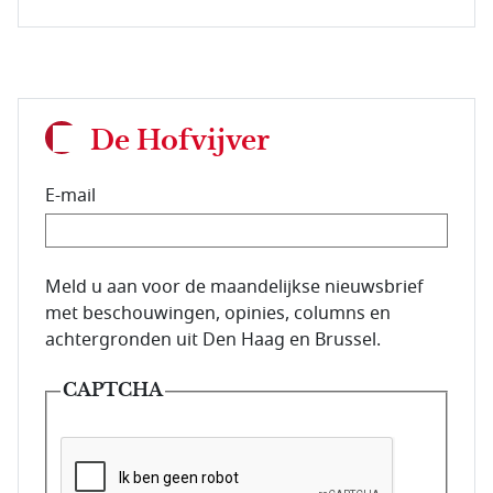
De Hofvijver
E-mail
E-mailadres van de abonnee.
Meld u aan voor de maandelijkse nieuwsbrief
met beschouwingen, opinies, columns en
achtergronden uit Den Haag en Brussel.
CAPTCHA