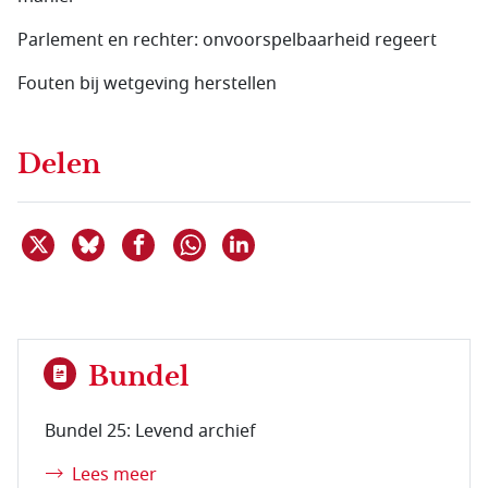
Parlement en rechter: onvoorspelbaarheid regeert
Fouten bij wetgeving herstellen
Delen
Deel dit item op X
Deel dit item op Bluesky
Deel dit item op Facebook
Deel dit item op Linkedin
Delen via WhatsApp
Bundel
Bundel 25: Levend archief
Lees meer