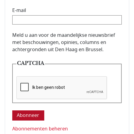
E-mail
E-mailadres van de abonnee.
Meld u aan voor de maandelijkse nieuwsbrief
met beschouwingen, opinies, columns en
achtergronden uit Den Haag en Brussel.
CAPTCHA
Deze vraag is om te controleren dat u een mens be
Abonnementen beheren