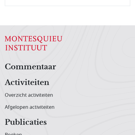
Hoofdnavigatiemenu
Commentaar
Activiteiten
Overzicht activiteiten
Afgelopen activiteiten
Publicaties
Boeken