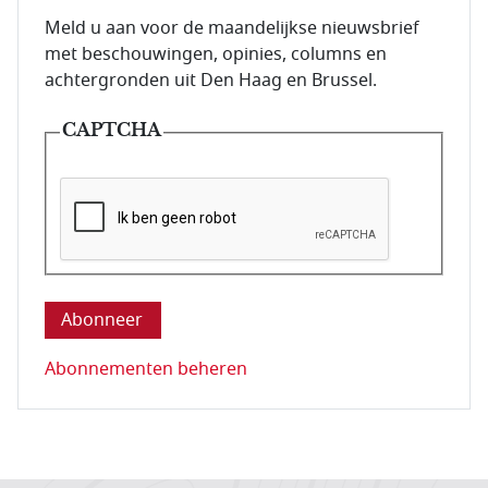
E-mailadres van de abonnee.
Meld u aan voor de maandelijkse nieuwsbrief
met beschouwingen, opinies, columns en
achtergronden uit Den Haag en Brussel.
CAPTCHA
Deze vraag is om te controleren dat u een mens be
Abonnementen beheren