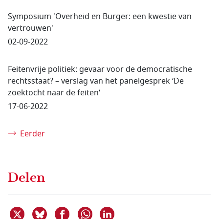
Symposium 'Overheid en Burger: een kwestie van
vertrouwen'
02-09-2022
Feitenvrije politiek: gevaar voor de democratische
rechtsstaat? – verslag van het panelgesprek ‘De
zoektocht naar de feiten’
17-06-2022
Eerder
Delen
Deel dit item op X
Deel dit item op Bluesky
Deel dit item op Facebook
Deel dit item op Linkedin
Delen via WhatsApp