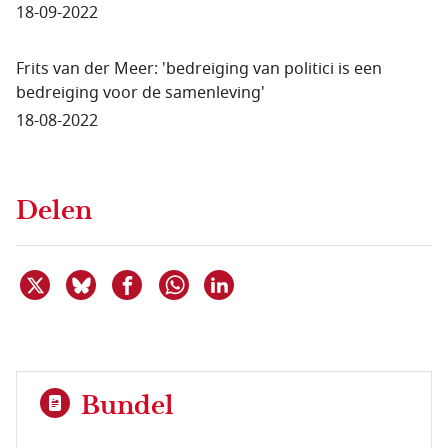
18-09-2022
Frits van der Meer: 'bedreiging van politici is een
bedreiging voor de samenleving'
18-08-2022
Delen
Deel dit item op X
Deel dit item op Bluesky
Deel dit item op Facebook
Deel dit item op Linkedin
Delen via WhatsApp
Bundel