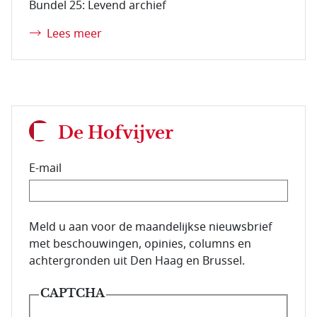
Bundel 25: Levend archief
Lees meer
De Hofvijver
E-mail
E-mailadres van de abonnee.
Meld u aan voor de maandelijkse nieuwsbrief
met beschouwingen, opinies, columns en
achtergronden uit Den Haag en Brussel.
CAPTCHA