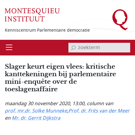
Overslaan en naar de inhoud gaan
Kenniscentrum Parlementaire democratie
invoerveld zoekterm
Open
Menu
Slager keurt eigen vlees: kritische
kanttekeningen bij parlementaire
mini-enquête over de
toeslagenaffaire
maandag 30 november 2020, 13:00
, column van
prof. mr.dr. Solke Munneke
,
Prof. dr. Frits van der Meer
en
Mr. dr. Gerrit Dijkstra