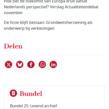
Hoe ziet de toekomst van Europa eruit vanuit
Nederlands perspectief? Verslag Actualiteitendebat
november
De fictie blijft bestaan: Grondwetsherziening als
onderwerp bij verkiezingen
Delen
Deel dit item op X
Deel dit item op Bluesky
Deel dit item op Facebook
Deel dit item op Linkedin
Delen via WhatsApp
Bundel
Bundel 25: Levend archief