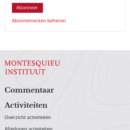
Abonnementen beheren
Hoofdnavigatiemenu
Commentaar
Activiteiten
Overzicht activiteiten
Afgelopen activiteiten