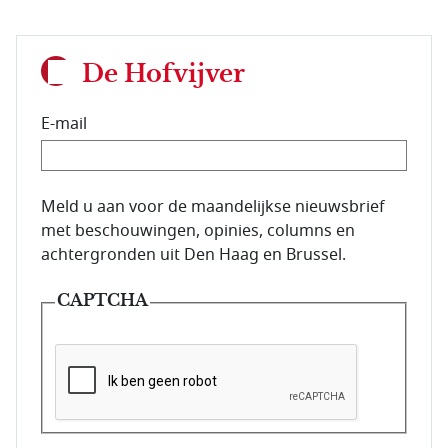
De Hofvijver
E-mail
E-mailadres van de abonnee.
Meld u aan voor de maandelijkse nieuwsbrief
met beschouwingen, opinies, columns en
achtergronden uit Den Haag en Brussel.
CAPTCHA
Deze vraag is om te controleren dat u een mens be