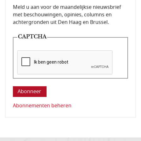
E-mailadres van de abonnee.
Meld u aan voor de maandelijkse nieuwsbrief
met beschouwingen, opinies, columns en
achtergronden uit Den Haag en Brussel.
CAPTCHA
Deze vraag is om te controleren dat u een mens be
Abonnementen beheren