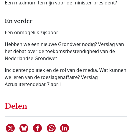
Een maximum termijn voor de minister-president?
En verder
Een onmogelijk zijspoor
Hebben we een nieuwe Grondwet nodig? Verslag van
het debat over de toekomstbestendigheid van de
Nederlandse Grondwet
Incidentenpolitiek en de rol van de media. Wat kunnen
we leren van de toeslagenaffaire? Verslag
Actualiteitendebat 7 april
Delen
Deel dit item op X
Deel dit item op Bluesky
Deel dit item op Facebook
Deel dit item op Linkedin
Delen via WhatsApp