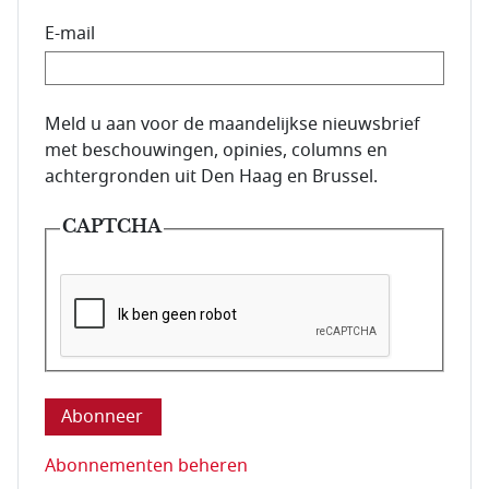
E-mail
E-mailadres van de abonnee.
Meld u aan voor de maandelijkse nieuwsbrief
met beschouwingen, opinies, columns en
achtergronden uit Den Haag en Brussel.
CAPTCHA
Deze vraag is om te controleren dat u een mens be
Abonnementen beheren