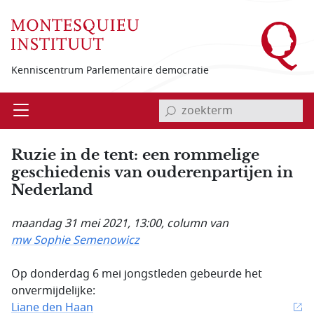
Overslaan en naar de inhoud gaan
Kenniscentrum Parlementaire democratie
invoerveld zoekterm
Open
Menu
Ruzie in de tent: een rommelige
geschiedenis van ouderenpartijen in
Nederland
maandag 31 mei 2021, 13:00
, column van
mw Sophie Semenowicz
Op donderdag 6 mei jongstleden gebeurde het
onvermijdelijke:
Liane den Haan