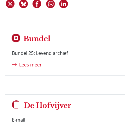
Deel dit item op X
Deel dit item op Bluesky
Deel dit item op Facebook
Deel dit item op Linkedin
Delen via WhatsApp
Bundel
Bundel 25: Levend archief
Lees meer
De Hofvijver
E-mail