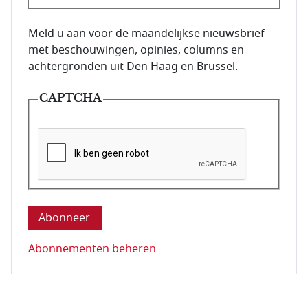
E-mailadres van de abonnee.
Meld u aan voor de maandelijkse nieuwsbrief
met beschouwingen, opinies, columns en
achtergronden uit Den Haag en Brussel.
CAPTCHA
Deze vraag is om te controleren dat u een mens be
Abonnementen beheren