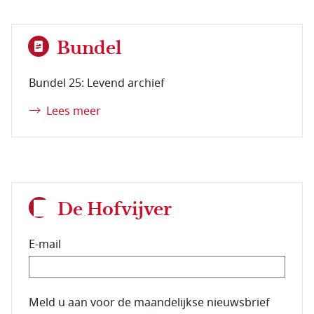
Bundel
Bundel 25: Levend archief
Lees meer
De Hofvijver
E-mail
E-mailadres van de abonnee.
Meld u aan voor de maandelijkse nieuwsbrief