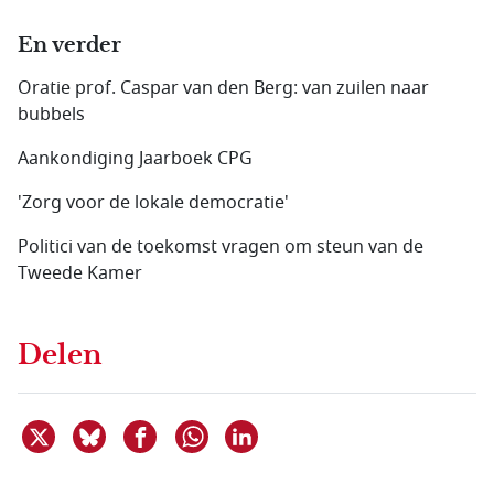
En verder
Oratie prof. Caspar van den Berg: van zuilen naar
bubbels
Aankondiging Jaarboek CPG
'Zorg voor de lokale democratie'
Politici van de toekomst vragen om steun van de
Tweede Kamer
Delen
Deel dit item op X
Deel dit item op Bluesky
Deel dit item op Facebook
Deel dit item op Linkedin
Delen via WhatsApp