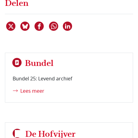
Delen
Deel dit item op X
Deel dit item op Bluesky
Deel dit item op Facebook
Deel dit item op Linkedin
Delen via WhatsApp
Bundel
Bundel 25: Levend archief
Lees meer
De Hofvijver