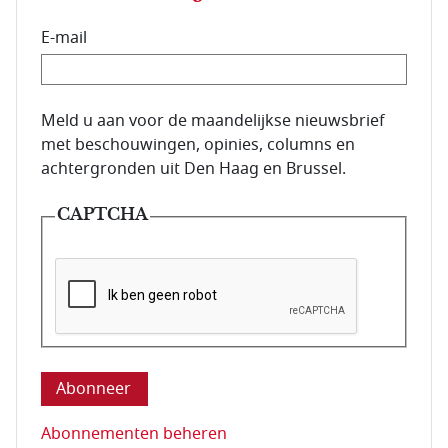
E-mail
E-mailadres van de abonnee.
Meld u aan voor de maandelijkse nieuwsbrief
met beschouwingen, opinies, columns en
achtergronden uit Den Haag en Brussel.
CAPTCHA
Deze vraag is om te controleren dat u een mens be
Abonnementen beheren