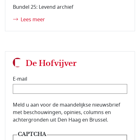
Bundel 25: Levend archief
Lees meer
De Hofvijver
E-mail
E-mailadres van de abonnee.
Meld u aan voor de maandelijkse nieuwsbrief
met beschouwingen, opinies, columns en
achtergronden uit Den Haag en Brussel.
CAPTCHA