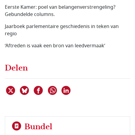
Eerste Kamer: poel van belangenverstrengeling?
Gebundelde columns.
Jaarboek parlementaire geschiedenis in teken van
regio
‘Aftreden is vaak een bron van leedvermaak’
Delen
Deel dit item op X
Deel dit item op Bluesky
Deel dit item op Facebook
Deel dit item op Linkedin
Delen via WhatsApp
Bundel