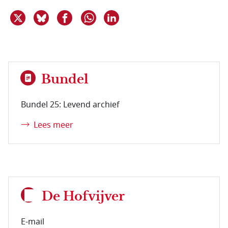
Deel dit item op X
Deel dit item op Bluesky
Deel dit item op Facebook
Deel dit item op Linkedin
Delen via WhatsApp
Bundel
Bundel 25: Levend archief
Lees meer
De Hofvijver
E-mail