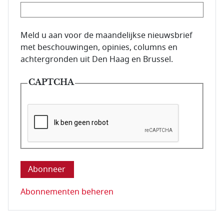
E-mailadres van de abonnee.
Meld u aan voor de maandelijkse nieuwsbrief
met beschouwingen, opinies, columns en
achtergronden uit Den Haag en Brussel.
CAPTCHA
Deze vraag is om te controleren dat u een mens be
Abonnementen beheren