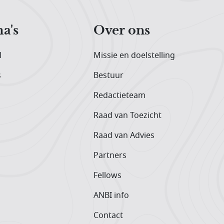
a's
Over ons
l
Missie en doelstelling
s
Bestuur
Redactieteam
Raad van Toezicht
Raad van Advies
Partners
Fellows
ANBI info
Contact