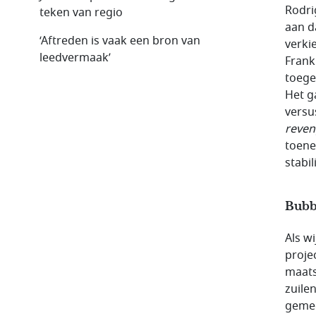
Rodri
teken van regio
aan d
‘Aftreden is vaak een bron van
verki
leedvermaak’
Frankr
toege
Het g
versu
reven
toene
stabil
Bubbe
Als w
proje
maats
zuile
gemee