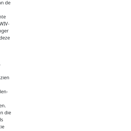
an de
hte
 WIV-
nger
 deze
,
 zien
den-
en.
n die
ls
ie