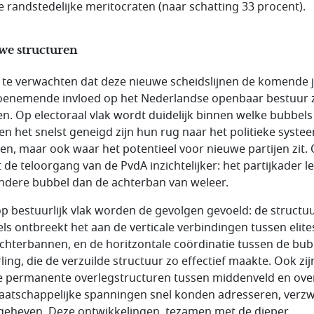
e randstedelijke meritocraten (naar schatting 33 procent).
we structuren
s te verwachten dat deze nieuwe scheidslijnen de komende 
oenemende invloed op het Nederlandse openbaar bestuur z
n. Op electoraal vlak wordt duidelijk binnen welke bubbels
n het snelst geneigd zijn hun rug naar het politieke syste
ren, maar ook waar het potentieel voor nieuwe partijen zit.
 de teloorgang van de PvdA inzichtelijker: het partijkader le
ndere bubbel dan de achterban van weleer.
p bestuurlijk vlak worden de gevolgen gevoeld: de structu
ls ontbreekt het aan de verticale verbindingen tussen elite
chterbannen, en de horitzontale coördinatie tussen de bub
ling, die de verzuilde structuur zo effectief maakte. Ook zij
e permanente overlegstructuren tussen middenveld en ove
aatschappelijke spanningen snel konden adresseren, verz
geheven. Deze ontwikkelingen, tezamen met de dieper