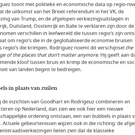
guez toont met politieke en economische data op regio-ni
at de uitkomst van het Brexit-referendum in het VK, de
ezing van Trump, en de afgelopen verkiezingsuitslagen in
ijk, Duitsland, Oostenrijk en Italie te verklaren zijn door de
nomen verschillen in leefwereld die tussen regio’s zijn onts
aat om regio’s die in de geglobaliseerde economie bruisen
s regio’s die krimpen. Rodriguez noemt dit verschijnsel
the
ge of the places that don’t matter anymore
. Hij geeft aan d
mende kloof tussen bruis en krimp de economische en soc
iteit van landen begint te bedreigen.
ls in plaats van zuilen
ij de inzichten van Goodhart en Rodrigeuz combineren en
cteren op Nederland, dan zien we ook hier een nieuwe
chappelijke ordening ontstaan, een van bubbels in plaats 
n. Actuele gebeurtenissen wijzen ook in die richting: de afg
nteraadsverkiezingen lieten zien dat de klassieke