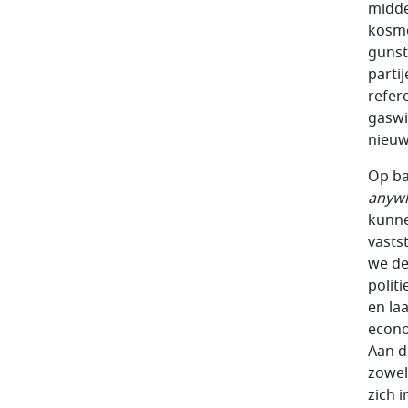
midde
kosmo
gunst
parti
refer
gaswi
nieuw
Op ba
anyw
kunne
vasts
we de
polit
en la
econo
Aan d
zowe
zich 