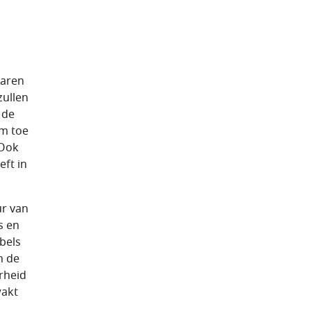
jaren
ullen
 de
em toe
 Ook
eft in
ur van
s en
bels
n de
rheid
wakt