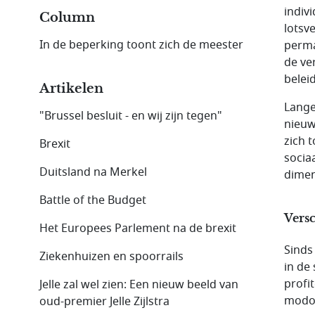
indiv
Column
lotsv
In de beperking toont zich de meester
perma
de ve
belei
Artikelen
Lange
"Brussel besluit - en wij zijn tegen"
nieuw
zich 
Brexit
socia
Duitsland na Merkel
dimen
Battle of the Budget
Versc
Het Europees Parlement na de brexit
Sinds
Ziekenhuizen en spoorrails
in de
profi
Jelle zal wel zien: Een nieuw beeld van
modo 
oud-premier Jelle Zijlstra