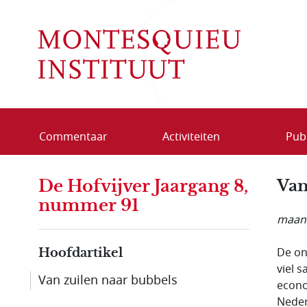
Overslaan en naar de inhoud gaan
Commentaar
Activiteiten
Publ
De Hofvijver Jaargang 8,
Van
nummer 91
maand
De on
Hoofdartikel
viel 
Van zuilen naar bubbels
econo
Neder