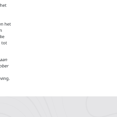
 het
en het
en
die
 tot
 aan
tober
eving
.