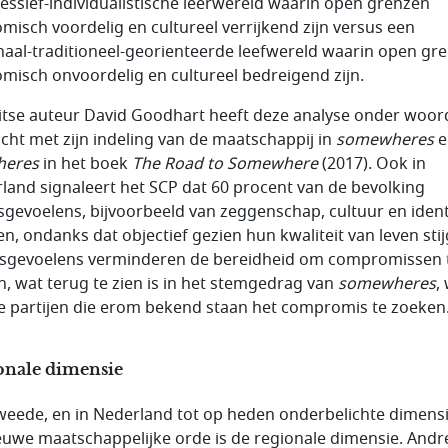
essief-individualistische leerwereld waarin open grenzen
misch voordelig en cultureel verrijkend zijn versus een
naal-traditioneel-georienteerde leefwereld waarin open gr
misch onvoordelig en cultureel bedreigend zijn.
itse auteur David Goodhart heeft deze analyse onder woo
cht met zijn indeling van de maatschappij in
somewheres
e
heres
in het boek
The Road to Somewhere
(2017). Ook in
land signaleert het SCP dat 60 procent van de bevolking
esgevoelens, bijvoorbeeld van zeggenschap, cultuur en ident
en, ondanks dat objectief gezien hun kwaliteit van leven stij
esgevoelens verminderen de bereidheid om compromissen 
en, wat terug te zien is in het stemgedrag van
somewheres
,
e partijen die erom bekend staan het compromis te zoeken
onale dimensie
weede, en in Nederland tot op heden onderbelichte dimens
euwe maatschappelijke orde is de regionale dimensie. Andr