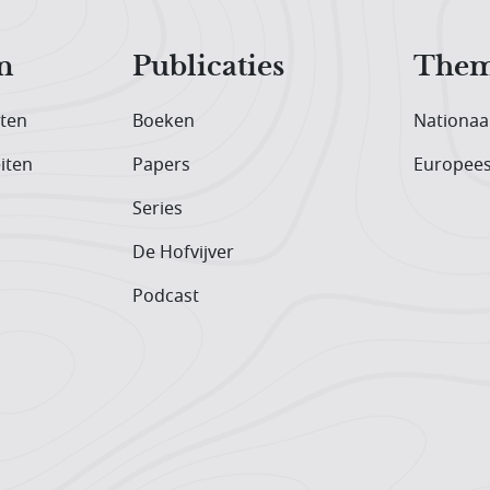
n
Publicaties
Them
iten
Boeken
Nationaa
iten
Papers
Europee
Series
De Hofvijver
Podcast