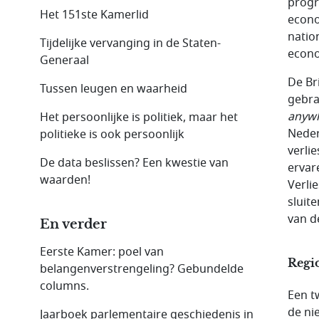
progr
Het 151ste Kamerlid
econo
natio
Tijdelijke vervanging in de Staten-
econo
Generaal
De Br
Tussen leugen en waarheid
gebra
anyw
Het persoonlijke is politiek, maar het
Neder
politieke is ook persoonlijk
verli
De data beslissen? Een kwestie van
ervar
waarden!
Verli
sluit
van d
En verder
Eerste Kamer: poel van
Regi
belangenverstrengeling? Gebundelde
columns.
Een t
de ni
Jaarboek parlementaire geschiedenis in