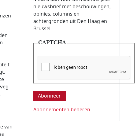
nieuwsbrief met beschouwingen,
opinies, columns en
enzen
achtergronden uit Den Haag en
Brussel.
rden
n
CAPTCHA
iteit
gt.
te
Deze vraag is om te controleren dat u ee
 weg
.
Abonnementen beheren
ie van
es