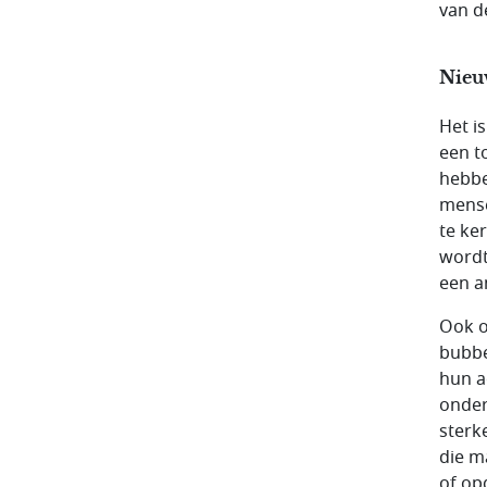
van d
Nieu
Het i
een t
hebbe
mense
te ke
wordt
een a
Ook o
bubbe
hun a
onder
sterk
die m
of op