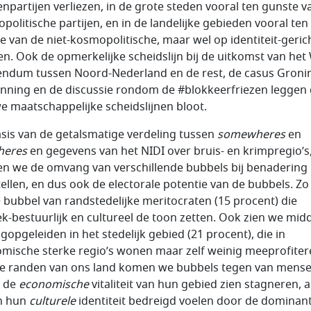
npartijen verliezen, in de grote steden vooral ten gunste v
politische partijen, en in de landelijke gebieden vooral ten
e van de niet-kosmopolitische, maar wel op identiteit-geric
jen. Ook de opmerkelijke scheidslijn bij de uitkomst van het
endum tussen Noord-Nederland en de rest, de casus Groni
nning en de discussie rondom de #blokkeerfriezen leggen
e maatschappelijke scheidslijnen bloot.
sis van de getalsmatige verdeling tussen
somewheres
en
heres
en gegevens van het NIDI over bruis- en krimpregio’s
n we de omvang van verschillende bubbels bij benadering
tellen, en dus ook de electorale potentie van de bubbels. Zo
 bubbel van randstedelijke meritocraten (15 procent) die
iek-bestuurlijk en cultureel de toon zetten. Ook zien we mid
agopgeleiden in het stedelijk gebied (21 procent), die in
mische sterke regio’s wonen maar zelf weinig meeprofiter
e randen van ons land komen we bubbels tegen van mense
l de
economische
vitaliteit van hun gebied zien stagneren, a
in hun
culturele
identiteit bedreigd voelen door de dominant