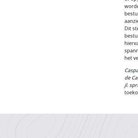
worde
bestu
aanzie
Dit s
bestu
hierv
spann
het v
Caspa
de Ca
jl. sp
toeko