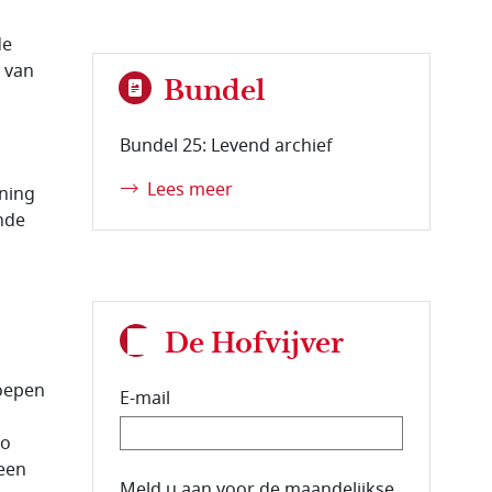
de
 van
Bundel
Bundel 25: Levend archief
Lees meer
ening
ende
De Hofvijver
roepen
E-mail
so
 een
E-mailadres van de abonnee.
Meld u aan voor de maandelijkse