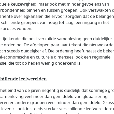
iduele keuzevrijheid, maar ook met minder gevoelens van
erbondenheid binnen en tussen groepen. Ook verzwakten 
nente overlegkanalen die ervoor zorgden dat de belangen
rschillende groepen, van hoog tot laag, een ingang in het
dsproces vonden.
 tijd kende die post-verzuilde samenleving geen duidelijke
e ordening. De afgelopen paar jaar tekent die nieuwe ord
toch steeds duidelijker af. Die ordening heeft naast de bek
al-economische en culturele dimensies, ook een regionale
sie, die tot op heden weinig onderkend is.
hillende leefwerelden
 het eind van de jaren negentig is duidelijk dat sommige g
 samenleving veel meer dan gemiddeld van globalisering
teren en andere groepen veel minder dan gemiddeld. Gros
leven zij ook in steeds sterker verschillende leefwerelden: