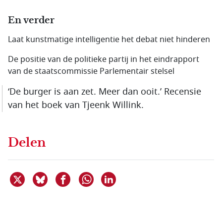
En verder
Laat kunstmatige intelligentie het debat niet hinderen
De positie van de politieke partij in het eindrapport
van de staatscommissie Parlementair stelsel
‘De burger is aan zet. Meer dan ooit.’ Recensie
van het boek van Tjeenk Willink.
Delen
Deel dit item op X
Deel dit item op Bluesky
Deel dit item op Facebook
Deel dit item op Linkedin
Delen via WhatsApp