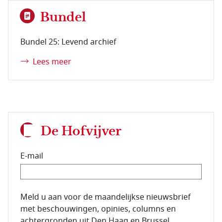
Bundel
Bundel 25: Levend archief
Lees meer
De Hofvijver
E-mail
E-mailadres van de abonnee.
Meld u aan voor de maandelijkse nieuwsbrief
met beschouwingen, opinies, columns en
achtergronden uit Den Haag en Brussel.