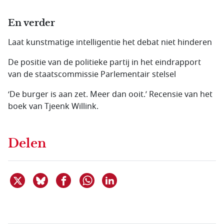
En verder
Laat kunstmatige intelligentie het debat niet hinderen
De positie van de politieke partij in het eindrapport
van de staatscommissie Parlementair stelsel
‘De burger is aan zet. Meer dan ooit.’ Recensie van het
boek van Tjeenk Willink.
Delen
Deel dit item op X
Deel dit item op Bluesky
Deel dit item op Facebook
Deel dit item op Linkedin
Delen via WhatsApp