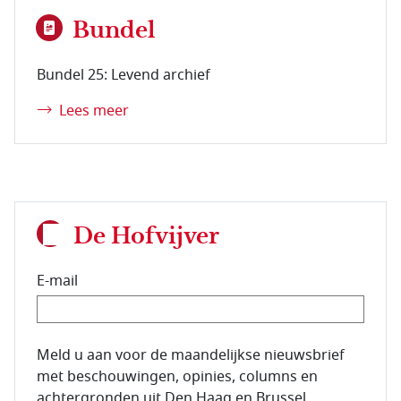
Bundel
Bundel 25: Levend archief
Lees meer
De Hofvijver
E-mail
E-mailadres van de abonnee.
Meld u aan voor de maandelijkse nieuwsbrief
met beschouwingen, opinies, columns en
achtergronden uit Den Haag en Brussel.