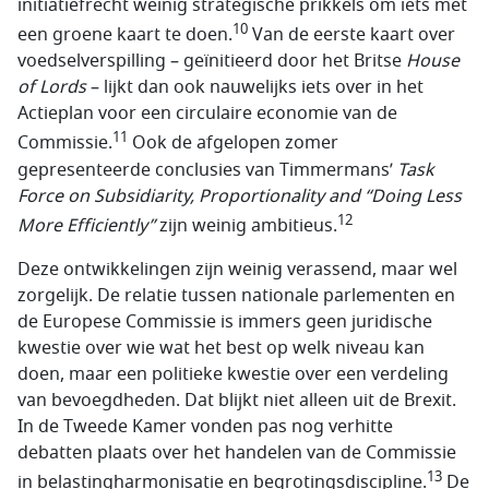
initiatiefrecht weinig strategische prikkels om iets met
10
een groene kaart te doen.
Van de eerste kaart over
voedselverspilling – geïnitieerd door het Britse
House
of Lords
– lijkt dan ook nauwelijks iets over in het
Actieplan voor een circulaire economie van de
11
Commissie.
Ook de afgelopen zomer
gepresenteerde conclusies van Timmermans’
Task
Force on Subsidiarity, Proportionality and “Doing Less
12
More Efficiently”
zijn weinig ambitieus.
Deze ontwikkelingen zijn weinig verassend, maar wel
zorgelijk. De relatie tussen nationale parlementen en
de Europese Commissie is immers geen juridische
kwestie over wie wat het best op welk niveau kan
doen, maar een politieke kwestie over een verdeling
van bevoegdheden. Dat blijkt niet alleen uit de Brexit.
In de Tweede Kamer vonden pas nog verhitte
debatten plaats over het handelen van de Commissie
13
in belastingharmonisatie en begrotingsdiscipline.
De