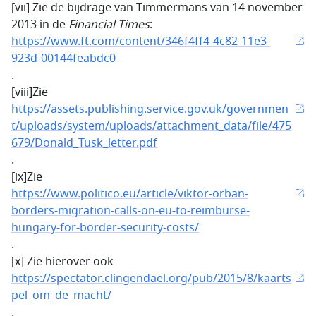
[vii] Zie de bijdrage van Timmermans van 14 november
2013 in de
Financial Times
:
https://www.ft.com/content/346f4ff4-4c82-11e3-
923d-00144feabdc0
.
[viii]Zie
https://assets.publishing.service.gov.uk/governmen
t/uploads/system/uploads/attachment_data/file/475
679/Donald_Tusk_letter.pdf
.
[ix]Zie
https://www.politico.eu/article/viktor-orban-
borders-migration-calls-on-eu-to-reimburse-
hungary-for-border-security-costs/
.
[x] Zie hierover ook
https://spectator.clingendael.org/pub/2015/8/kaarts
pel_om_de_macht/
.