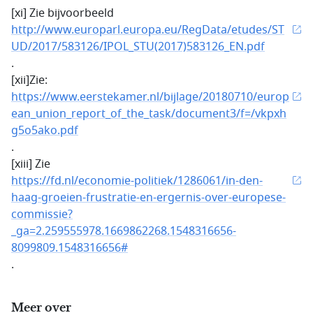
[xi] Zie bijvoorbeeld
http://www.europarl.europa.eu/RegData/etudes/ST
UD/2017/583126/IPOL_STU(2017)583126_EN.pdf
.
[xii]Zie:
https://www.eerstekamer.nl/bijlage/20180710/europ
ean_union_report_of_the_task/document3/f=/vkpxh
g5o5ako.pdf
.
[xiii] Zie
https://fd.nl/economie-politiek/1286061/in-den-
haag-groeien-frustratie-en-ergernis-over-europese-
commissie?
_ga=2.259555978.1669862268.1548316656-
8099809.1548316656#
.
Meer over