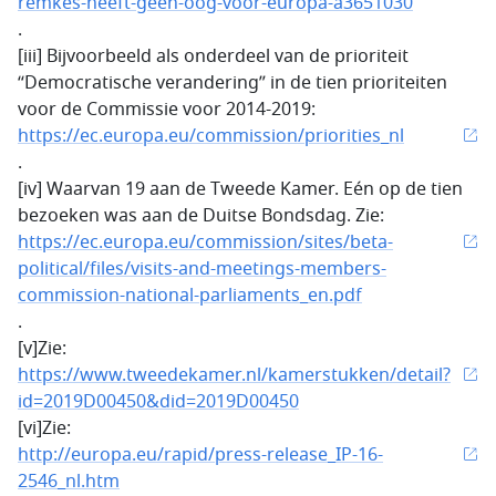
remkes-heeft-geen-oog-voor-europa-a3651030
.
[iii] Bijvoorbeeld als onderdeel van de prioriteit
“Democratische verandering” in de tien prioriteiten
voor de Commissie voor 2014-2019:
https://ec.europa.eu/commission/priorities_nl
.
[iv] Waarvan 19 aan de Tweede Kamer. Eén op de tien
bezoeken was aan de Duitse Bondsdag. Zie:
https://ec.europa.eu/commission/sites/beta-
political/files/visits-and-meetings-members-
commission-national-parliaments_en.pdf
.
[v]Zie:
https://www.tweedekamer.nl/kamerstukken/detail?
id=2019D00450&did=2019D00450
[vi]Zie:
http://europa.eu/rapid/press-release_IP-16-
2546_nl.htm