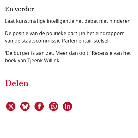
En verder
Laat kunstmatige intelligentie het debat niet hinderen
De positie van de politieke partij in het eindrapport
van de staatscommissie Parlementair stelsel
‘De burger is aan zet. Meer dan ooit.’ Recensie van het
boek van Tjeenk Willink.
Delen
Deel dit item op X
Deel dit item op Bluesky
Deel dit item op Facebook
Deel dit item op Linkedin
Delen via WhatsApp