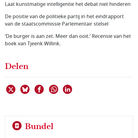
Laat kunstmatige intelligentie het debat niet hinderen
De positie van de politieke partij in het eindrapport
van de staatscommissie Parlementair stelsel
‘De burger is aan zet. Meer dan ooit.’ Recensie van het
boek van Tjeenk Willink.
Delen
Deel dit item op X
Deel dit item op Bluesky
Deel dit item op Facebook
Deel dit item op Linkedin
Delen via WhatsApp
Bundel