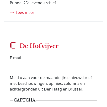
Bundel 25: Levend archief
Lees meer
De Hofvijver
E-mail
E-mailadres van de abonnee.
Meld u aan voor de maandelijkse nieuwsbrief
met beschouwingen, opinies, columns en
achtergronden uit Den Haag en Brussel.
CAPTCHA