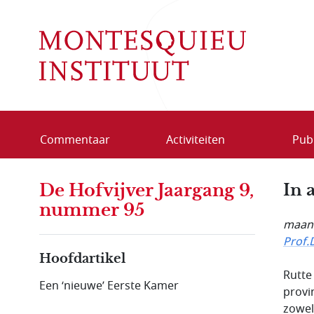
Overslaan en naar de inhoud gaan
Commentaar
Activiteiten
Publ
De Hofvijver Jaargang 9,
In a
nummer 95
maand
Prof.
Hoofdartikel
Rutte
Een ‘nieuwe’ Eerste Kamer
provi
zowel