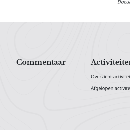
Docum
Hoofdnavigatiemenu
Commentaar
Activiteite
Overzicht activite
Afgelopen activite