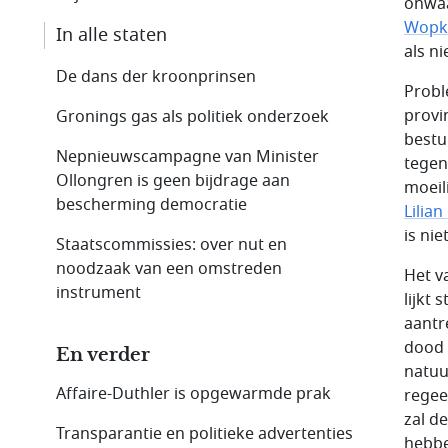
onwaa
Wopk
In alle staten
als n
De dans der kroonprinsen
Probl
provi
Gronings gas als politiek onderzoek
bestu
Nepnieuwscampagne van Minister
tegen
Ollongren is geen bijdrage aan
moeili
bescherming democratie
Lilian
is nie
Staatscommissies: over nut en
noodzaak van een omstreden
Het v
instrument
lijkt
aantr
dood 
En verder
natuur
Affaire-Duthler is opgewarmde prak
regee
zal d
Transparantie en politieke advertenties
hebbe