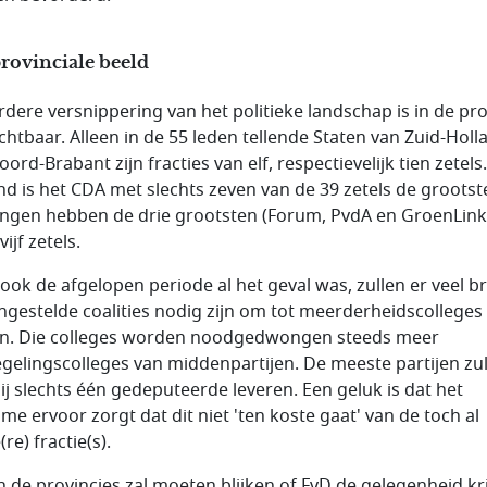
rovinciale beeld
rdere versnippering van het politieke landschap is in de pro
ichtbaar. Alleen in de 55 leden tellende Staten van Zuid-Holl
ord-Brabant zijn fracties van elf, respectievelijk tien zetels.
nd is het CDA met slechts zeven van de 39 zetels de grootste
ngen hebben de drie grootsten (Forum, PvdA en GroenLink
ijf zetels.
 ook de afgelopen periode al het geval was, zullen er veel b
gestelde coalities nodig zijn om tot meerderheidscolleges 
. Die colleges worden noodgedwongen steeds meer
egelingscolleges van middenpartijen. De meeste partijen zu
ij slechts één gedeputeerde leveren. Een geluk is dat het
sme ervoor zorgt dat dit niet 'ten koste gaat' van de toch al
(re) fractie(s).
 in de provincies zal moeten blijken of FvD de gelegenheid kri