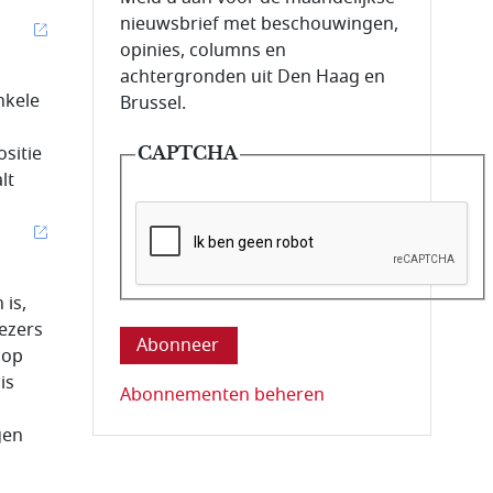
nieuwsbrief met beschouwingen,
opinies, columns en
achtergronden uit Den Haag en
nkele
Brussel.
ositie
CAPTCHA
lt
Deze vraag is om te controleren dat u ee
 is,
iezers
 op
is
Abonnementen beheren
gen