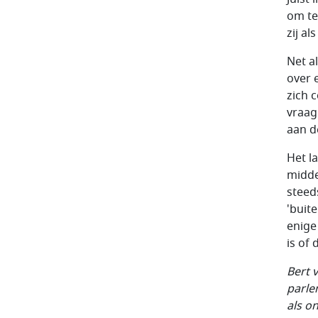
om te
zij a
Net a
over 
zich c
vraag 
aan d
Het l
midde
steed
'buit
enige
is of 
Bert 
parlem
als o