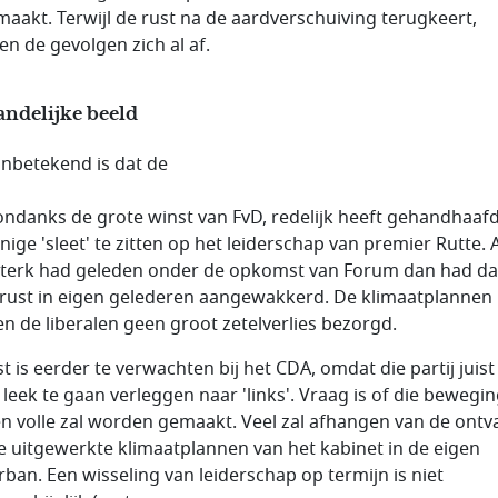
aakt. Terwijl de rust na de aardverschuiving terugkeert,
en de gevolgen zich al af.
andelijke beeld
onbetekend is dat de
 ondanks de grote winst van FvD, redelijk heeft gehandhaafd
nige 'sleet' te zitten op het leiderschap van premier Rutte. 
terk had geleden onder de opkomst van Forum dan had dat
rust in eigen gelederen aangewakkerd. De klimaatplannen
n de liberalen geen groot zetelverlies bezorgd.
t is eerder te verwachten bij het CDA, omdat die partij juist
 leek te gaan verleggen naar 'links'. Vraag is of die bewegi
en volle zal worden gemaakt. Veel zal afhangen van de ontv
e uitgewerkte klimaatplannen van het kabinet in de eigen
rban. Een wisseling van leiderschap op termijn is niet