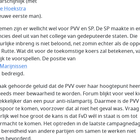
rschijnlijk (met
e Hoekstra
ieuwe eerste man).
emen zijn er wellicht wel voor PVV en SP. De SP maakte in e
ncies deel uit van het college van gedeputeerde staten. Die
urlijke inbreng is niet beloond, net zomin echter als de opp
 Rutte. Wat dit voor de toekomstige koers zal betekenen, va
jk te voorspellen. De positie van
 Marijnissen
t bedreigd.
aak gehoorde geluid dat de PVV over haar hoogtepunt heen
 steeds meer bewaarheid te worden. Forum blijkt voor veel k
ekkelijker dan een puur anti-islampartij. Daarmee is de PVV
spoor te komen, voorzover dat al niet het geval was. Vraag 
lijk wel hoe groot de kans is dat FvD wél in staat is om tot
rmacht te komen. Het optreden in de laatste campagneda
e bereidheid van andere partijen om samen te werken niet
n bevorderd.