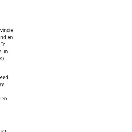
vincie
and en
 In
, in
s)
reed
te
llen
jgt