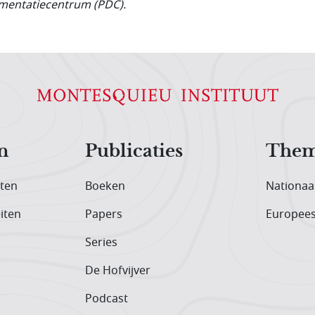
entatiecentrum (PDC).
n
Publicaties
Them
iten
Boeken
Nationaa
iten
Papers
Europee
Series
De Hofvijver
Podcast