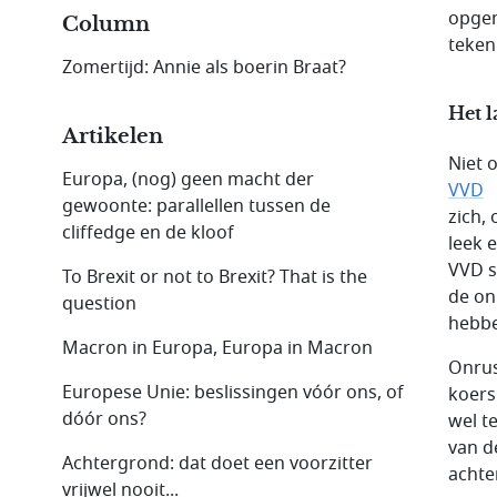
opgem
Column
teken
Zomertijd: Annie als boerin Braat?
Het l
Artikelen
Niet 
Europa, (nog) geen macht der
VVD
gewoonte: parallellen tussen de
zich,
cliffedge en de kloof
leek e
VVD s
To Brexit or not to Brexit? That is the
de on
question
hebbe
Macron in Europa, Europa in Macron
Onrus
Europese Unie: beslissingen vóór ons, of
koers
dóór ons?
wel t
van d
Achtergrond: dat doet een voorzitter
achte
vrijwel nooit...