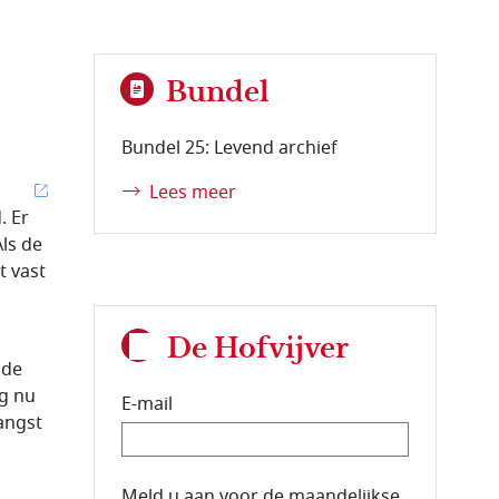
Bundel
Bundel 25: Levend archief
Lees meer
. Er
Als de
 vast
De Hofvijver
 de
ng nu
E-mail
angst
E-mailadres van de abonnee.
Meld u aan voor de maandelijkse