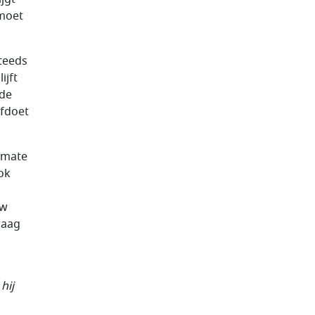
 moet
steeds
ijft
 de
afdoet
r mate
ok
uw
raag
hij