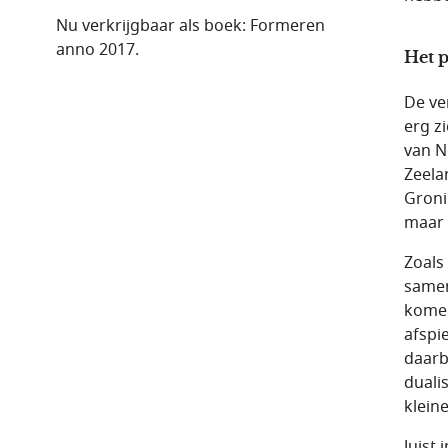
Nu verkrijgbaar als boek: Formeren
anno 2017.
Het p
De ve
erg z
van No
Zeela
Groni
maar v
Zoals
samen
komen
afspi
daarb
duali
kleine
Juist