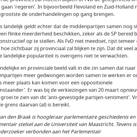
 gaan 'regeren'. In bijvoorbeeld Flevoland en Zuid-Holland
ls grootste de onderhandelingen op gang brengen.
ls landelijk geldt echter dat de middenpartijen samen nog 
een flinke meerderheid beschikken, zeker als de SP bereid bl
onstructief op te stellen. Als FvD niet meedoet, rijst temeer
hoe zichtbaar zij provinciaal zal blijken te zijn. Dat dit veel 
e landelijke populariteit is overigens niet te verwachten.
andeliijke en provinciale beeld valt in die zin samen dat naa
npartijen meer gedwongen worden samen te werken er o
s meer plaats kan komen voor een oppositionele
enstaander'. Er was bij de verkiezingen van 20 maart opnie
 groei te zien van dit 'anti-gevestigde partijen-sentiment'. V
de grens daarvan (al) is bereikt.
van den Braak is hoogleraar parlementaire geschiedenis en
entair stelsel aan de Universiteit van Maastricht. Tevens is 
nderzoeker verbonden aan het Parlementair