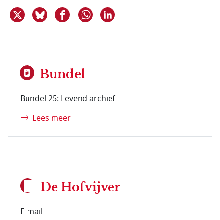
Deel dit item op X
Deel dit item op Bluesky
Deel dit item op Facebook
Deel dit item op Linkedin
Delen via WhatsApp
Bundel
Bundel 25: Levend archief
Lees meer
De Hofvijver
E-mail