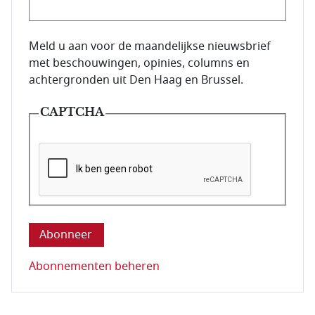
E-mailadres van de abonnee.
Meld u aan voor de maandelijkse nieuwsbrief
met beschouwingen, opinies, columns en
achtergronden uit Den Haag en Brussel.
CAPTCHA
Deze vraag is om te controleren dat u een mens be
Abonnementen beheren