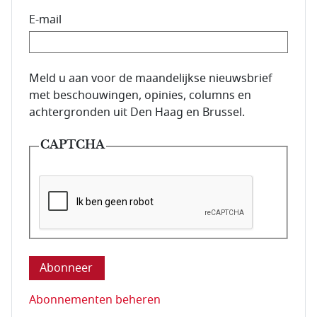
E-mail
E-mailadres van de abonnee.
Meld u aan voor de maandelijkse nieuwsbrief
met beschouwingen, opinies, columns en
achtergronden uit Den Haag en Brussel.
CAPTCHA
Deze vraag is om te controleren dat u een mens be
Abonnementen beheren