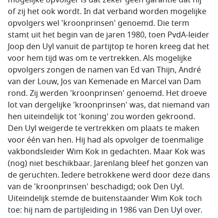
mogelijke opvolger is dat zeker geen garantie dat hij
of zij het ook wordt. In dat verband worden mogelijke
opvolgers wel 'kroonprinsen' genoemd. Die term
stamt uit het begin van de jaren 1980, toen PvdA-leider
Joop den Uyl vanuit de partijtop te horen kreeg dat het
voor hem tijd was om te vertrekken. Als mogelijke
opvolgers zongen de namen van Ed van Thijn, André
van der Louw, Jos van Kemenade en Marcel van Dam
rond. Zij werden 'kroonprinsen' genoemd. Het droeve
lot van dergelijke 'kroonprinsen' was, dat niemand van
hen uiteindelijk tot 'koning' zou worden gekroond.
Den Uyl weigerde te vertrekken om plaats te maken
voor één van hen. Hij had als opvolger de toenmalige
vakbondsleider Wim Kok in gedachten. Maar Kok was
(nog) niet beschikbaar. Jarenlang bleef het gonzen van
de geruchten. Iedere betrokkene werd door deze dans
van de 'kroonprinsen' beschadigd; ook Den Uyl.
Uiteindelijk stemde de buitenstaander Wim Kok toch
toe: hij nam de partijleiding in 1986 van Den Uyl over.