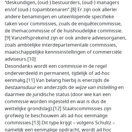
“deskundigen, (oud-) bestuurders, (oud-) managers
en/of (oud-) topambtenaren”.[8] Er zijn ook allerlei
andere benamingen en uiteenlopende specifieke
taken voor commissies, zoals de enquêtecommissie,
de themacommissie of de huishoudelijke commissie.
[9] Vanzelfsprekend zijn er ook andere adviesorganen,
zoals ambtelijke interdepartementale commissies,
maatschappelijke kennisinstellingen of commerciële
adviseurs.[10]
Desondanks wordt een commissie in de regel
onderverdeeld in permanent, tijdelijk of ad-hoc
eenmalig.[11] Van belang hierbij is enerzijds de
bestaansduur
en anderzijds de
wijze van
instelling
en
daarmee de juridische status (door wie kan een
commissie worden ingesteld en wat is dus de
wettelijke grondslag).[12] Staatscommissies zijn
grofweg te beschouwen als ad-hoc eenmalige
commissies.[13] Dit type krijgt – volgens Schultz –
namelijk een eenmalige opdracht, wordt ad hoc