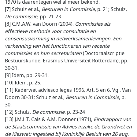
1970 is daarentegen wel al meer bekend.
[7] Schulz et al.,
Besturen in Commissie
, p. 21; Schulz,
De commissie
, pp. 21-23.
[8] C.M.A.W. van Doorn (2004),
Commissies als
effectieve methode voor consultatie en
consensusvorming in netwerksamenlevingen. Een
verkenning van het functioneren van recente
commissies en hun secretariaten
(Doctoraalscriptie
Bestuurskunde, Erasmus Universiteit Rotterdam), pp.
30-31.
[9] Idem, pp. 29-31.
[10] Idem, p. 25.
[11] Kaderwet adviescolleges 1996, Art. 5 en 6. Vgl. Van
Doorn 30-31; Schulz et al.,
Besturen in Commissie
, p.
30.
[12] Schulz,
De commissie
, p. 23-24
[13] J.M.L.T. Cals & A.M. Donner (1971),
Eindrapport van
de Staatscommissie van Advies inzake de Grondwet en
de Kieswet: ingesteld bij Koninklijk Besluit van 26 aug.