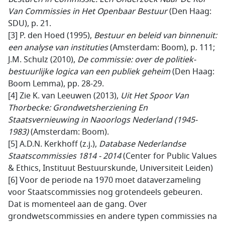
Van Commissies in Het Openbaar Bestuur
(Den Haag:
SDU), p. 21.
[3] P. den Hoed (1995),
Bestuur en beleid van binnenuit:
een analyse van instituties
(Amsterdam: Boom), p. 111;
J.M. Schulz (2010),
De commissie: over de politiek-
bestuurlijke logica van een publiek geheim
(Den Haag:
Boom Lemma), pp. 28-29.
[4] Zie K. van Leeuwen (2013),
Uit Het Spoor Van
Thorbecke: Grondwetsherziening En
Staatsvernieuwing in Naoorlogs Nederland (1945-
1983)
(Amsterdam: Boom).
[5] A.D.N. Kerkhoff (z.j.),
Database Nederlandse
Staatscommissies 1814 - 2014
(Center for Public Values
& Ethics, Instituut Bestuurskunde, Universiteit Leiden)
[6] Voor de periode na 1970 moet dataverzameling
voor Staatscommissies nog grotendeels gebeuren.
Dat is momenteel aan de gang. Over
grondwetscommissies en andere typen commissies na