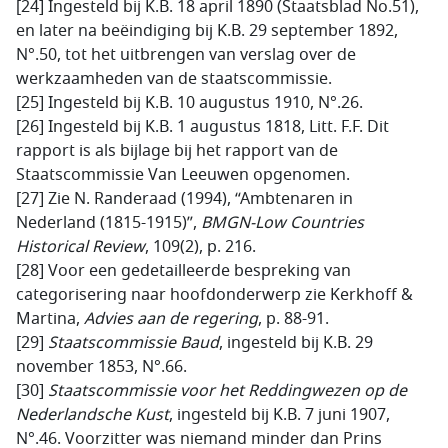
[24] Ingesteld bij K.B. 18 april 1890 (Staatsblad No.51),
en later na beëindiging bij K.B. 29 september 1892,
N°.50, tot het uitbrengen van verslag over de
werkzaamheden van de staatscommissie.
[25] Ingesteld bij K.B. 10 augustus 1910, N°.26.
[26] Ingesteld bij K.B. 1 augustus 1818, Litt. F.F. Dit
rapport is als bijlage bij het rapport van de
Staatscommissie Van Leeuwen opgenomen.
[27] Zie N. Randeraad (1994), “Ambtenaren in
Nederland (1815-1915)”,
BMGN-Low Countries
Historical Review
, 109(2), p. 216.
[28] Voor een gedetailleerde bespreking van
categorisering naar hoofdonderwerp zie Kerkhoff &
Martina,
Advies aan de regering
, p. 88-91.
[29]
Staatscommissie Baud
, ingesteld bij K.B. 29
november 1853, N°.66.
[30]
Staatscommissie voor het Reddingwezen op de
Nederlandsche Kust
, ingesteld bij K.B. 7 juni 1907,
N°.46. Voorzitter was niemand minder dan Prins