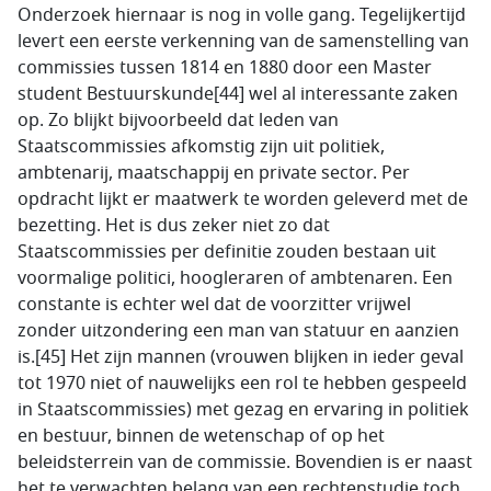
Onderzoek hiernaar is nog in volle gang. Tegelijkertijd
levert een eerste verkenning van de samenstelling van
commissies tussen 1814 en 1880 door een Master
student Bestuurskunde[44] wel al interessante zaken
op. Zo blijkt bijvoorbeeld dat leden van
Staatscommissies afkomstig zijn uit politiek,
ambtenarij, maatschappij en private sector. Per
opdracht lijkt er maatwerk te worden geleverd met de
bezetting. Het is dus zeker niet zo dat
Staatscommissies per definitie zouden bestaan uit
voormalige politici, hoogleraren of ambtenaren. Een
constante is echter wel dat de voorzitter vrijwel
zonder uitzondering een man van statuur en aanzien
is.[45] Het zijn mannen (vrouwen blijken in ieder geval
tot 1970 niet of nauwelijks een rol te hebben gespeeld
in Staatscommissies) met gezag en ervaring in politiek
en bestuur, binnen de wetenschap of op het
beleidsterrein van de commissie. Bovendien is er naast
het te verwachten belang van een rechtenstudie toch