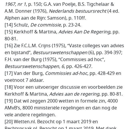
1967, nr 1
, p. 150; G.A. van Poelje, B.S. Tigchelaar &
A.M. Donner (1976),
Nederlands bestuursrecht
(4 ed.
Alphen aan de Rijn: Samson), p. 110ff.
[14] Schulz,
De commissie
, p. 23-24.
[15] Kerkhoff & Martina,
Advies Aan De Regering
, pp.
80-81.
[16] Zie F.C.L.M. Crijns (1975), “Vaste colleges van advies
en bijstand”,
Bestuurswetenschappen
(6), pp. 394-397;
F.H. van der Burg (1975), “Commissies ad hoc”,
Bestuurswetenschappen, 6
, pp. 426-427.
[17] Van der Burg,
Commissies ad-hoc
, pp. 428-429 en
voetnoot 7 aldaar.
[18] Voor een uitvoeriger discussie en voorbeelden zie
Kerkhoff & Martina,
Advies aan de regering
, pp. 80-81.
[19] Dat wil zeggen 2000 wetten in formele zin, 4000
AMvB’s, 8000 ministeriële regelingen en dan nog de
vele andere regelingen.
[20] Wetten.nl. Bezocht op 1 maart 2019 en
Rechtspraak.nl. Bezocht op 1 maart 2019. Met dank