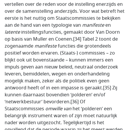
vertellen over de reden voor de instelling enerzijds en
over de samenstelling anderzijds. Voor wat betreft het
eerste is het nuttig om Staatscommissies te bekijken
aan de hand van een typologie van
manifeste
en
latente
instellingsfuncties, gemaakt door Van Doorn
op basis van Muller en Coenen.[34] Tabel 2 toont de
zogenaamde
manifeste
functies die grotendeels
positief worden ervaren. (Staats-) commissies – zo
blijkt ook uit bovenstaande – kunnen immers een
impuls geven aan nieuw beleid, neutraal onderzoek
leveren, bemiddelen, wegen en onderhandeling
mogelijk maken, zeker als de politiek even geen
antwoord heeft of in een impasse is geraakt.[35] Zij
kunnen daarnaast bovendien ‘polderen’ en/of
‘netwerkbestuur’ bevorderen.[36] Of
Staatscommissies
omwille van
het ‘polderen’ een
belangrijk instrument waren of zijn moet natuurlijk
nader worden uitgezocht. Tegelijkertijd is het
opvallend dat de periode waarin zij het meest werden