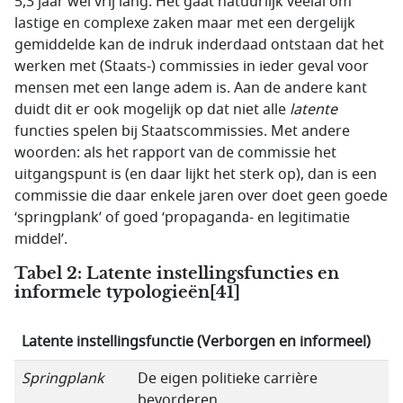
5,3 jaar wel vrij lang. Het gaat natuurlijk veelal om
lastige en complexe zaken maar met een dergelijk
gemiddelde kan de indruk inderdaad ontstaan dat het
werken met (Staats-) commissies in ieder geval voor
mensen met een lange adem is. Aan de andere kant
duidt dit er ook mogelijk op dat niet alle
latente
functies spelen bij Staatscommissies. Met andere
woorden: als het rapport van de commissie het
uitgangspunt is (en daar lijkt het sterk op), dan is een
commissie die daar enkele jaren over doet geen goede
‘springplank’ of goed ‘propaganda- en legitimatie
middel’.
Tabel 2: Latente instellingsfuncties en
informele typologieën
[41]
Latente instellingsfunctie (Verborgen en informeel)
Springplank
De eigen politieke carrière
bevorderen