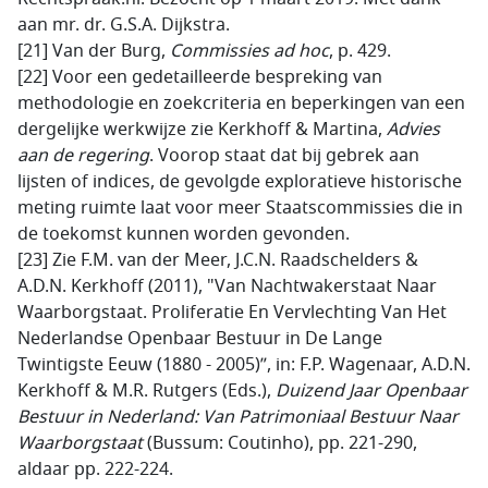
aan mr. dr. G.S.A. Dijkstra.
[21] Van der Burg,
Commissies ad hoc
, p. 429.
[22] Voor een gedetailleerde bespreking van
methodologie en zoekcriteria en beperkingen van een
dergelijke werkwijze zie Kerkhoff & Martina,
Advies
aan de regering
. Voorop staat dat bij gebrek aan
lijsten of indices, de gevolgde exploratieve historische
meting ruimte laat voor meer Staatscommissies die in
de toekomst kunnen worden gevonden.
[23] Zie F.M. van der Meer, J.C.N. Raadschelders &
A.D.N. Kerkhoff (2011), "Van Nachtwakerstaat Naar
Waarborgstaat. Proliferatie En Vervlechting Van Het
Nederlandse Openbaar Bestuur in De Lange
Twintigste Eeuw (1880 - 2005)”, in: F.P. Wagenaar, A.D.N.
Kerkhoff & M.R. Rutgers (Eds.),
Duizend Jaar Openbaar
Bestuur in Nederland: Van Patrimoniaal Bestuur Naar
Waarborgstaat
(Bussum: Coutinho), pp. 221-290,
aldaar pp. 222-224.