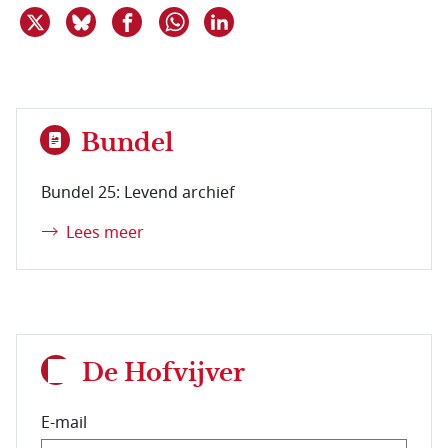
Deel dit item op X
Deel dit item op Bluesky
Deel dit item op Facebook
Deel dit item op Linkedin
Delen via WhatsApp
Bundel
Bundel 25: Levend archief
Lees meer
De Hofvijver
E-mail