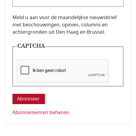
E-mailadres van de abonnee.
Meld u aan voor de maandelijkse nieuwsbrief
met beschouwingen, opinies, columns en
achtergronden uit Den Haag en Brussel.
CAPTCHA
Deze vraag is om te controleren dat u een mens be
Abonnementen beheren