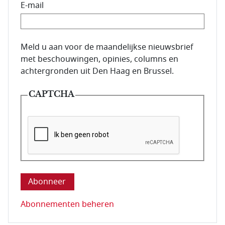
E-mail
E-mailadres van de abonnee.
Meld u aan voor de maandelijkse nieuwsbrief
met beschouwingen, opinies, columns en
achtergronden uit Den Haag en Brussel.
CAPTCHA
Deze vraag is om te controleren dat u een mens be
Abonnementen beheren