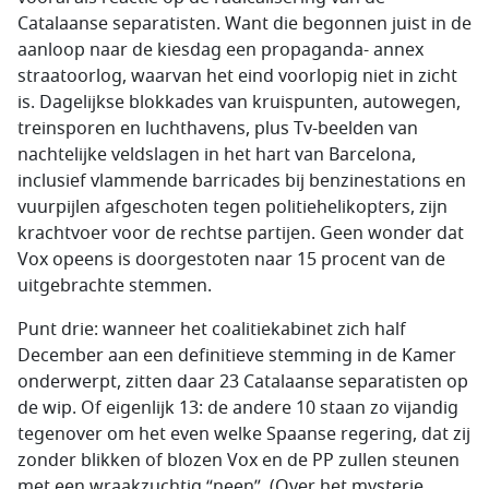
Catalaanse separatisten. Want die begonnen juist in de
aanloop naar de kiesdag een propaganda- annex
straatoorlog, waarvan het eind voorlopig niet in zicht
is. Dagelijkse blokkades van kruispunten, autowegen,
treinsporen en luchthavens, plus Tv-beelden van
nachtelijke veldslagen in het hart van Barcelona,
inclusief vlammende barricades bij benzinestations en
vuurpijlen afgeschoten tegen politiehelikopters, zijn
krachtvoer voor de rechtse partijen. Geen wonder dat
Vox opeens is doorgestoten naar 15 procent van de
uitgebrachte stemmen.
Punt drie: wanneer het coalitiekabinet zich half
December aan een definitieve stemming in de Kamer
onderwerpt, zitten daar 23 Catalaanse separatisten op
de wip. Of eigenlijk 13: de andere 10 staan zo vijandig
tegenover om het even welke Spaanse regering, dat zij
zonder blikken of blozen Vox en de PP zullen steunen
met een wraakzuchtig “neen”. (Over het mysterie