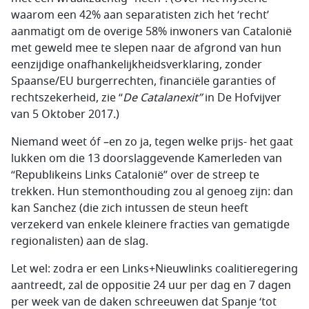
waarom een 42% aan separatisten zich het ‘recht’
aanmatigt om de overige 58% inwoners van Catalonië
met geweld mee te slepen naar de afgrond van hun
eenzijdige onafhankelijkheidsverklaring, zonder
Spaanse/EU burgerrechten, financiële garanties of
rechtszekerheid, zie “
De Catalanexit”
in De Hofvijver
van 5 Oktober 2017.)
Niemand weet óf –en zo ja, tegen welke prijs- het gaat
lukken om die 13 doorslaggevende Kamerleden van
“Republikeins Links Catalonië” over de streep te
trekken. Hun stemonthouding zou al genoeg zijn: dan
kan Sanchez (die zich intussen de steun heeft
verzekerd van enkele kleinere fracties van gematigde
regionalisten) aan de slag.
Let wel: zodra er een Links+Nieuwlinks coalitieregering
aantreedt, zal de oppositie 24 uur per dag en 7 dagen
per week van de daken schreeuwen dat Spanje ‘tot