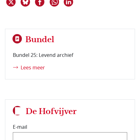
Deel dit item op X
Deel dit item op Bluesky
Deel dit item op Facebook
Deel dit item op Linkedin
Bundel
Bundel 25: Levend archief
Lees meer
De Hofvijver
E-mail