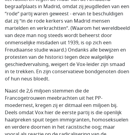
begraafplaats in Madrid, omdat zij jeugdleden van een
”rode” partij waren geweest - ervan te beschuldigen
dat zij “in de rode kerkers van Madrid mensen
martelden en verkrachtten”. (Waarom het wereldbeeld
van deze man nog steeds wordt beheerst door
onmenselijke misdaden uit 1939, is op zich een
Freudiaanse studie waard.) Ondanks alle bewijzen en
protesten van de historici tegen deze walgelijke
geschiedvervalsing, weigert de Vox-leider zijn smaad
in te trekken. En zijn conservatieve bondgenoten doen
of hun neus bloedt.
Naast de 2,6 miljoen stemmen die de
Francogetrouwen meebrachten uit het PP-
moedernest, kregen zij er ditmaal een miljoen bij.
Deels omdat Vox hier de eerste partij is die openlijk
haatpreken spuit tegen immigranten, homoseksuelen
en verdere doornen in het racistische oog; maar
vooral als reactie op de radicalisering van de