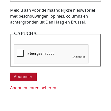
E-mailadres van de abonnee.
Meld u aan voor de maandelijkse nieuwsbrief
met beschouwingen, opinies, columns en
achtergronden uit Den Haag en Brussel.
CAPTCHA
Deze vraag is om te controleren dat u een mens be
Abonnementen beheren