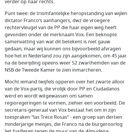
verder op naar rechts.
Punt twee: de triomfantelijke heropstanding van wijlen
dictator Franco’s aanhangers, dwz de vroegere
rechtervleugel van de PP die haar eigen weg heeft
gevonden onder de merknaam Vox. Een beknopte
samenvatting van wat dit betekent is niet gauw
gedaan; maar wij kunnen ons bijvoorbeeld afvragen
hoe het in Nederland zou zijn aangekomen, om 45 jaar
na de bevrijding opeens weer 52 zwarthemden van de
NSB de Tweede Kamer te zien inmarcheren.
Mocht iemand twijfels opperen over het zwarte allooi
van de Vox-partij, die vrolijk door PP en Ciudadanos
werd en wordt witgewassen om samen
regioregeringen te vormen, ziehier een voorbeeld. De
secretaris-generaal van Vox bestaat het om in zijn
toespraken “las Trece Rosas” - een groep van dertien
minderjarige meisjes, die Franco na de burgeroorlog
liet fusilleren tegen de muur van de
Almudena
-