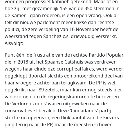
voor een progressief kabinet’ getekend. Maar óf en
hoe zij –met gezamenlijk 155 van de 350 stemmen in
de Kamer-- gaan regeren, is een open vraag. Ook al
telt dit nieuwe parlement meer linkse dan rechtse
politici, de zetelverdeling van 10 November heeft de
weerstand tegen Sanchez c.s. drievoudig versterkt.
Alsvolgt:
Punt één: de frustratie van de rechtse Partido Popular,
die in 2018 uit het Spaanse Catshuis was verdreven
wegens haar eindeloze corruptieaffaires, werd verder
opgeklopt doordat slechts een ontoereikend deel van
haar vroegere achterban terugkwam. De PP is wel
opgekrikt naar 89 zetels, maar kan er nog steeds niet
van dromen om de regeringskantoren te heroveren.
De ‘verloren zoons’ waren uitgeweken naar de
conservatieve liberalen. Deze ‘Ciudadanos’-partij
stortte nu opeens in; een flink aantal van die kiezers
ging terug naar de PP, maar de meesten schoven