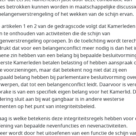
ies betrokken kunnen worden in maatschappelijke discussi
belangenverstrengeling of het wekken van de schijn ervan.
e artikelen 1 en 2 van de gedragscode volgt dat Kamerleden
n te onthouden van activiteiten die de schijn van
genverstrengeling oproepen. In de toelichting wordt terec
rukt dat voor een belangenconflict meer nodig is dan het i
ene zin hebben van een belang bij bepaalde besluitvormin
erste Kamerleden betalen belasting of hebben aanspraak 
le voorzieningen, maar dat betekent nog niet dat zij een
paald belang hebben bij parlementaire besluitvorming ove
werpen, dat tot een belangenconflict leidt. Daarvoor is vere
prake is van een specifiek eigen belang voor het Kamerlid. 
ering sluit aan bij wat gangbaar is in andere westerse
menten op het punt van integriteitsbeleid.
aag is welke betekenis deze integriteitsregels hebben voor
fening van bepaalde nevenfuncties en nevenactiviteiten.
er wordt door het uitoefenen van een functie de schijn va