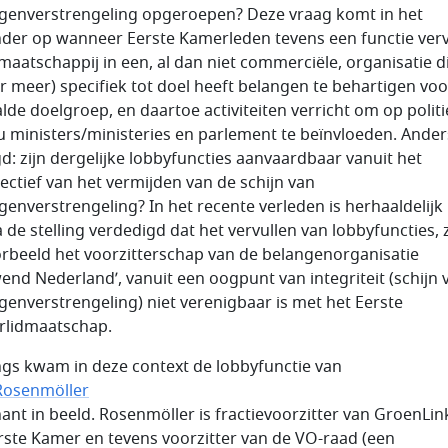
genverstrengeling opgeroepen? Deze vraag komt in het
nder op wanneer Eerste Kamerleden tevens een functie verv
 maatschappij in een, al dan niet commerciële, organisatie d
r meer) specifiek tot doel heeft belangen te behartigen vo
lde doelgroep, en daartoe activiteiten verricht om op politi
u ministers/ministeries en parlement te beïnvloeden. Ander
d: zijn dergelijke lobbyfuncties aanvaardbaar vanuit het
ectief van het vermijden van de schijn van
genverstrengeling? In het recente verleden is herhaaldelijk 
 de stelling verdedigd dat het vervullen van lobbyfuncties, 
orbeeld het voorzitterschap van de belangenorganisatie
end Nederland’, vanuit een oogpunt van integriteit (schijn 
genverstrengeling) niet verenigbaar is met het Eerste
lidmaatschap.
gs kwam in deze context de lobbyfunctie van
Rosenmöller
ant in beeld. Rosenmöller is fractievoorzitter van GroenLin
rste Kamer en tevens voorzitter van de VO-raad (een