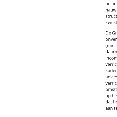
belan
nauw 
struc
kwest
De Gr
onver
(mini
daarn
incomp
verric
kader
advie
verri
omsta
op he
dat h
aan t