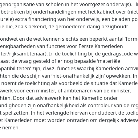
genorganisatie van scholen in het voortgezet onderwijs). H
betrokken bij onderhandelingen met het kabinet over (niet
turele) extra financiering van het onderwijs, een beladen pol
ie die, zoals bekend, de gemoederen danig bezighoudt.
ondwet en de wet kennen slechts een beperkt aantal ‘forme
enigbaarheden van functies voor Eerste Kamerleden
ster/rijksambtenaar). In de toelichting bij de gedragscode 
aast de vraag gesteld of er nog bepaalde ‘materiële
atibiliteiten’ zijn, d.w.z. functies waarbij Kamerleden activi
hten die de schijn van ‘niet-onafhankelijk zijn’ opwekken. In
 noemt de toelichting als voorbeeld de situatie dat Kamerl
swerk voor een minister, of ambtenaren van de minister,
chten. Door dat advieswerk kan het Kamerlid onder
ndigheden zijn onafhankelijkheid als controleur van de re
t spel zetten. In het verlengde hiervan concludeert de toeli
et Kamerleden moet worden ontraden om dergelijk advies
e nemen.