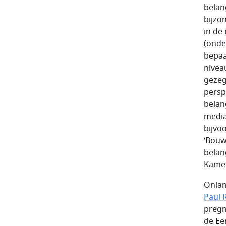
belan
bijzo
in de
(onde
bepaa
nivea
gezeg
persp
belan
media
bijvo
‘Bouw
belan
Kamer
Onlan
Paul 
pregn
de Ee