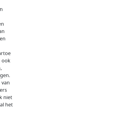
en
en
an
ken
artoe
n ook
,
ggen.
 van
ters
k niet
al het