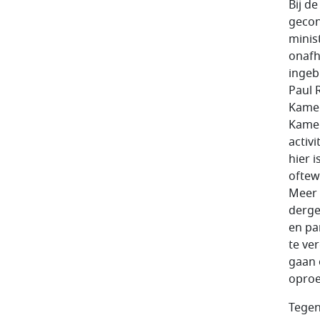
Bij d
gecon
minist
onafh
ingeb
Paul 
Kamer
Kamer
activ
hier 
oftew
Meer 
derge
en pa
te ve
gaan 
oproe
Tegen