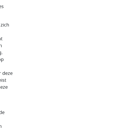
es
 zich
ht
n
g.
op
r deze
ist
Deze
 de
n