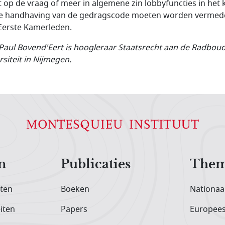
t op de vraag of meer in algemene zin lobbyfuncties in het 
e handhaving van de gedragscode moeten worden vermed
Eerste Kamerleden.
 Paul Bovend'Eert is hoogleraar Staatsrecht aan de Radbou
rsiteit in Nijmegen.
n
Publicaties
Them
iten
Boeken
Nationaa
iten
Papers
Europee