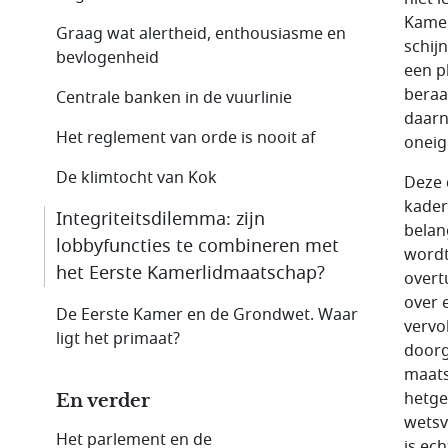
Kamer
Graag wat alertheid, enthousiasme en
schij
bevlogenheid
een p
beraa
Centrale banken in de vuurlinie
daarn
Het reglement van orde is nooit af
oneig
De klimtocht van Kok
Deze 
kader
Integriteitsdilemma: zijn
belan
lobbyfuncties te combineren met
wordt
het Eerste Kamerlidmaatschap?
overt
over 
De Eerste Kamer en de Grondwet. Waar
vervo
ligt het primaat?
doorg
maats
hetge
En verder
wetsv
Het parlement en de
is ec