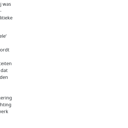
ij was
-
itieke
le’
wordt
teiten
 dat
eden
gering
chting
werk