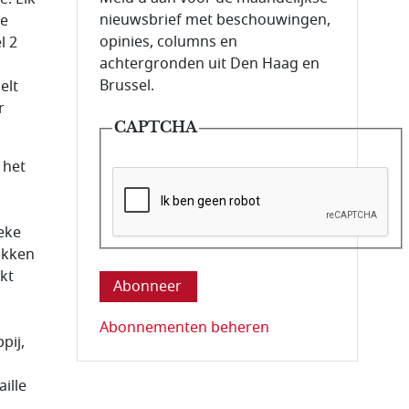
nieuwsbrief met beschouwingen,
de
opinies, columns en
l 2
achtergronden uit Den Haag en
Brussel.
elt
r
CAPTCHA
 het
g
eke
Deze vraag is om te controleren dat u ee
ikken
rkt
Abonnementen beheren
pij,
ille