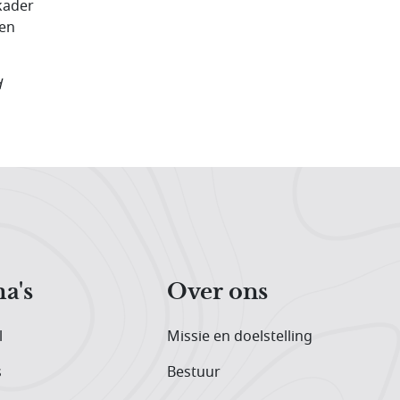
kader
en
d
a's
Over ons
l
Missie en doelstelling
s
Bestuur