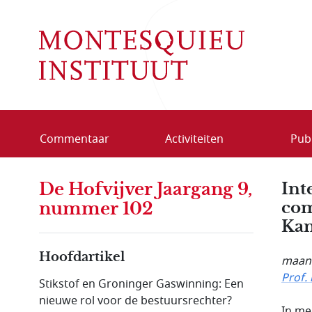
Overslaan en naar de inhoud gaan
Commentaar
Activiteiten
Publ
De Hofvijver Jaargang 9,
Int
com
nummer 102
Kam
Hoofdartikel
maand
Prof.
Stikstof en Groninger Gaswinning: Een
nieuwe rol voor de bestuursrechter?
In me