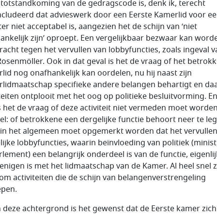
e totstandkoming van de gedragscode is, denk ik, terecht
cludeerd dat advieswerk door een Eerste Kamerlid voor e
er niet acceptabel is, aangezien het de schijn van ‘niet
ankelijk zijn’ oproept. Een vergelijkbaar bezwaar kan word
racht tegen het vervullen van lobbyfuncties, zoals ingeval v
Rosenmöller. Ook in dat geval is het de vraag of het betrok
lid nog onafhankelijk kan oordelen, nu hij naast zijn
lidmaatschap specifieke andere belangen behartigt en da
iteiten ontplooit met het oog op politieke besluitvorming. E
is het de vraag of deze activiteit niet vermeden moet worden
el: of betrokkene een dergelijke functie behoort neer te le
in het algemeen moet opgemerkt worden dat het vervullen
lijke lobbyfuncties, waarin beïnvloeding van politiek (minis
rlement) een belangrijk onderdeel is van de functie, eigenlij
renigen is met het lidmaatschap van de Kamer. Al heel snel z
om activiteiten die de schijn van belangenverstrengeling
pen.
 deze achtergrond is het gewenst dat de Eerste kamer zich