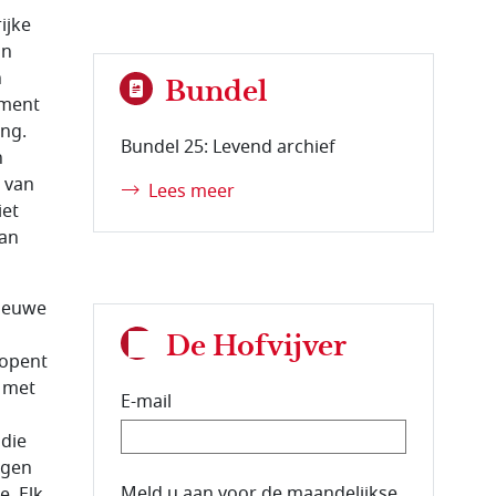
ijke
an
n
Bundel
ement
ng.
Bundel 25: Levend archief
n
e van
Lees meer
iet
aan
nieuwe
De Hofvijver
 opent
 met
E-mail
 die
ngen
E-mailadres van de abonnee.
Meld u aan voor de maandelijkse
e. Elk