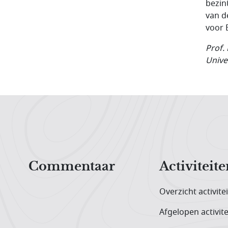
bezin
van d
voor 
Prof.
Unive
Hoofdnavigatiemenu
Commentaar
Activiteite
Overzicht activite
Afgelopen activite