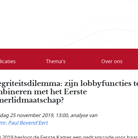
icaties
Thema's
Over ons
egriteitsdilemma: zijn lobbyfuncties t
bineren met het Eerste
erlidmaatschap?
ag 25 november 2019, 13:00
, analyse van
 mr. Paul Bovend'Eert
i 2019 besloot de Eerste Kamer een gedragscode voor haar