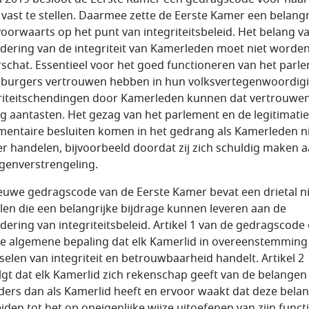
 vast te stellen. Daarmee zette de Eerste Kamer een belangr
voorwaarts op het punt van integriteitsbeleid. Het belang v
dering van de integriteit van Kamerleden moet niet worde
schat. Essentieel voor het goed functioneren van het parl
t burgers vertrouwen hebben in hun volksvertegenwoordigi
riteitschendingen door Kamerleden kunnen dat vertrouwe
ig aantasten. Het gezag van het parlement en de legitimati
mentaire besluiten komen in het gedrang als Kamerleden n
er handelen, bijvoorbeeld doordat zij zich schuldig maken 
genverstrengeling.
euwe gedragscode van de Eerste Kamer bevat een drietal 
elen die een belangrijke bijdrage kunnen leveren aan de
dering van integriteitsbeleid. Artikel 1 van de gedragscode
e algemene bepaling dat elk Kamerlid in overeenstemming
selen van integriteit en betrouwbaarheid handelt. Artikel 2
lgt dat elk Kamerlid zich rekenschap geeft van de belangen
nders dan als Kamerlid heeft en ervoor waakt dat deze bela
eiden tot het op oneigenlijke wijze uitoefenen van zijn functi