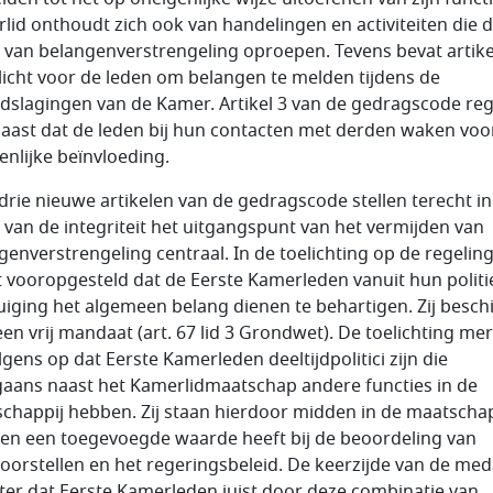
lid onthoudt zich ook van handelingen en activiteiten die 
n van belangenverstrengeling oproepen. Tevens bevat artike
licht voor de leden om belangen te melden tijdens de
dslagingen van de Kamer. Artikel 3 van de gedragscode reg
aast dat de leden bij hun contacten met derden waken voo
enlijke beïnvloeding.
drie nieuwe artikelen van de gedragscode stellen terecht in
 van de integriteit het uitgangspunt van het vermijden van
genverstrengeling centraal. In de toelichting op de regelin
 vooropgesteld dat de Eerste Kamerleden vanuit hun politi
uiging het algemeen belang dienen te behartigen. Zij besch
een vrij mandaat (art. 67 lid 3 Grondwet). De toelichting me
lgens op dat Eerste Kamerleden deeltijdpolitici zijn die
aans naast het Kamerlidmaatschap andere functies in de
chappij hebben. Zij staan hierdoor midden in de maatschap
en een toegevoegde waarde heeft bij de beoordeling van
oorstellen en het regeringsbeleid. De keerzijde van de meda
hter dat Eerste Kamerleden juist door deze combinatie van