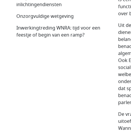
inlichtingendiensten
funct
over 
Onzorgvuldige wetgeving
Uit d
Inwerkingtreding WNRA: tijd voor een
diene
feestje of begin van een ramp?
belan
benad
algem
Ook E
socia
welbe
onder
dat s
benad
parle
De vr
uitoe
Wanne