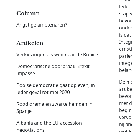
leden
Column
stap 
bevor
Angstige ambtenaren?
onder
is da
Integ
Artikelen
ernst
Verkiezingen als weg naar de Brexit?
parle
integ
Democratische doorbraak Brexit-
belan
impasse
De ni
Poolse democratie gaat opleven, in
artik
ieder geval tot mei 2020
bevor
met d
Rood drama en zwarte hemden in
begin
Spanje
vervo
Albania and the EU-accession
hij a
negotiations
niet l