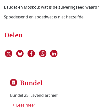
Baudet en Moskou: wat is de zuiveringseed waard?
Spoedeisend en spoedwet is niet hetzelfde
Delen
Deel dit item op X
Deel dit item op Bluesky
Deel dit item op Facebook
Deel dit item op Linkedin
Delen via WhatsApp
Bundel
Bundel 25: Levend archief
Lees meer