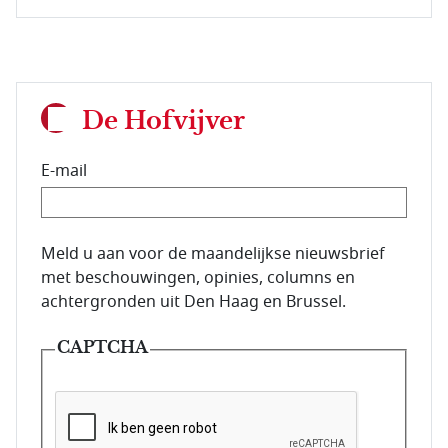
De Hofvijver
E-mail
E-mailadres van de abonnee.
Meld u aan voor de maandelijkse nieuwsbrief
met beschouwingen, opinies, columns en
achtergronden uit Den Haag en Brussel.
CAPTCHA