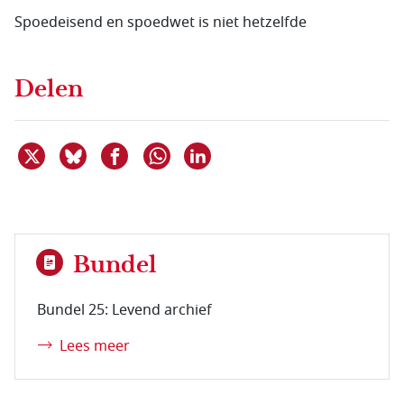
Spoedeisend en spoedwet is niet hetzelfde
Delen
Deel dit item op X
Deel dit item op Bluesky
Deel dit item op Facebook
Deel dit item op Linkedin
Delen via WhatsApp
Bundel
Bundel 25: Levend archief
Lees meer