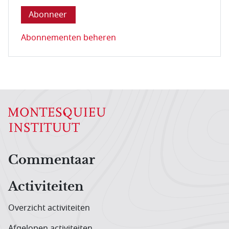
Abonnementen beheren
Hoofdnavigatiemenu
Commentaar
Activiteiten
Overzicht activiteiten
Afgelopen activiteiten