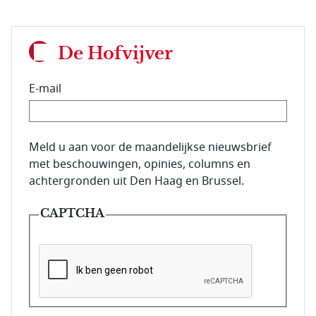
De Hofvijver
E-mail
E-mailadres van de abonnee.
Meld u aan voor de maandelijkse nieuwsbrief
met beschouwingen, opinies, columns en
achtergronden uit Den Haag en Brussel.
CAPTCHA
Deze vraag is om te controleren dat u een mens be