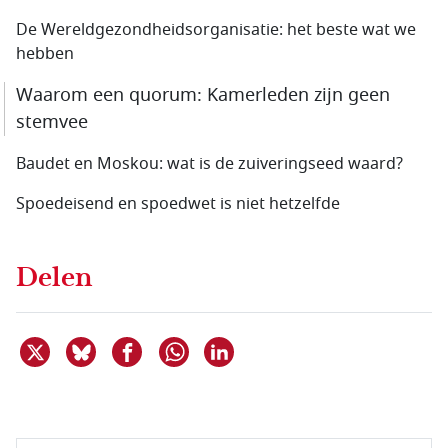
De Wereldgezondheidsorganisatie: het beste wat we
hebben
Waarom een quorum: Kamerleden zijn geen
stemvee
Baudet en Moskou: wat is de zuiveringseed waard?
Spoedeisend en spoedwet is niet hetzelfde
Delen
Deel dit item op X
Deel dit item op Bluesky
Deel dit item op Facebook
Deel dit item op Linkedin
Delen via WhatsApp