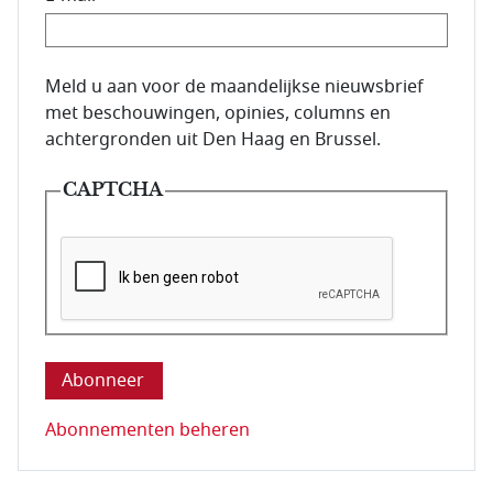
E-mailadres van de abonnee.
Meld u aan voor de maandelijkse nieuwsbrief
met beschouwingen, opinies, columns en
achtergronden uit Den Haag en Brussel.
CAPTCHA
Deze vraag is om te controleren dat u een mens be
Abonnementen beheren