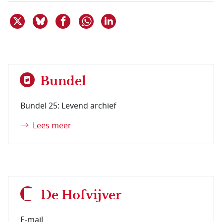
Deel dit item op X
Deel dit item op Bluesky
Deel dit item op Facebook
Deel dit item op Linkedin
Delen via WhatsApp
Bundel
Bundel 25: Levend archief
Lees meer
De Hofvijver
E-mail