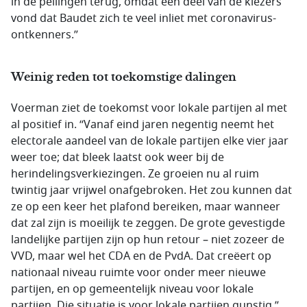
in de peilingen terug, omdat een deel van de kiezers
vond dat Baudet zich te veel inliet met coronavirus-
ontkenners.”
Weinig reden tot toekomstige dalingen
Voerman ziet de toekomst voor lokale partijen al met
al positief in. “Vanaf eind jaren negentig neemt het
electorale aandeel van de lokale partijen elke vier jaar
weer toe; dat bleek laatst ook weer bij de
herindelingsverkiezingen. Ze groeien nu al ruim
twintig jaar vrijwel onafgebroken. Het zou kunnen dat
ze op een keer het plafond bereiken, maar wanneer
dat zal zijn is moeilijk te zeggen. De grote gevestigde
landelijke partijen zijn op hun retour – niet zozeer de
VVD, maar wel het CDA en de PvdA. Dat creëert op
nationaal niveau ruimte voor onder meer nieuwe
partijen, en op gemeentelijk niveau voor lokale
partijen. Die situatie is voor lokale partijen gunstig.”