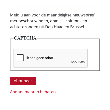
E-mailadres van de abonnee.
Meld u aan voor de maandelijkse nieuwsbrief
met beschouwingen, opinies, columns en
achtergronden uit Den Haag en Brussel.
CAPTCHA
Deze vraag is om te controleren dat u een mens be
Abonnementen beheren