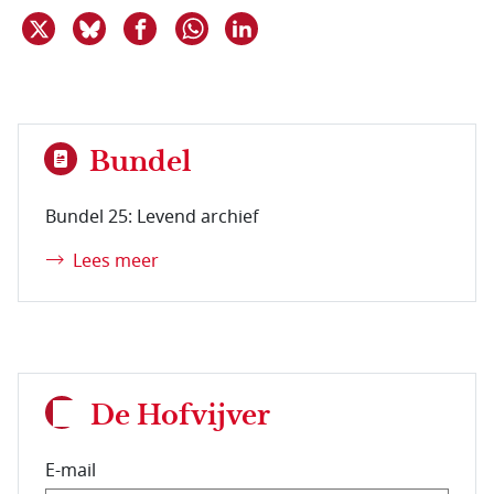
Deel dit item op X
Deel dit item op Bluesky
Deel dit item op Facebook
Deel dit item op Linkedin
Delen via WhatsApp
Bundel
Bundel 25: Levend archief
Lees meer
De Hofvijver
E-mail