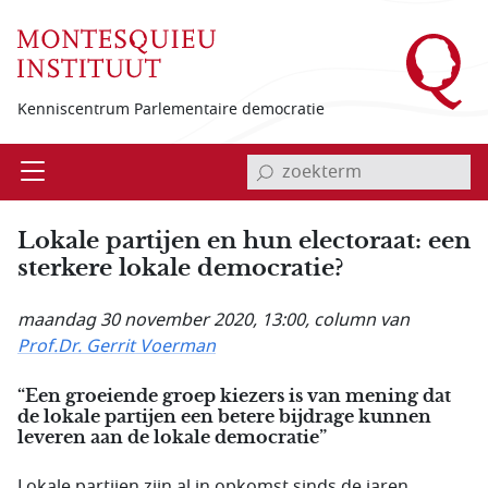
Overslaan en naar de inhoud gaan
Kenniscentrum Parlementaire democratie
invoerveld zoekterm
Open
Menu
Lokale partijen en hun electoraat: een
sterkere lokale democratie?
maandag 30 november 2020, 13:00
, column van
Prof.Dr. Gerrit Voerman
“Een groeiende groep kiezers is van mening dat
de lokale partijen een betere bijdrage kunnen
leveren aan de lokale democratie”
Lokale partijen zijn al in opkomst sinds de jaren