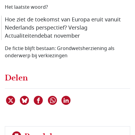
Het laatste woord?
Hoe ziet de toekomst van Europa eruit vanuit
Nederlands perspectief? Verslag
Actualiteitendebat november
De fictie blijft bestaan: Grondwetsherziening als
onderwerp bij verkiezingen
Delen
Deel dit item op X
Deel dit item op Bluesky
Deel dit item op Facebook
Deel dit item op Linkedin
Delen via WhatsApp