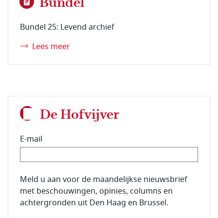
Bundel
Bundel 25: Levend archief
Lees meer
De Hofvijver
E-mail
E-mailadres van de abonnee.
Meld u aan voor de maandelijkse nieuwsbrief
met beschouwingen, opinies, columns en
achtergronden uit Den Haag en Brussel.