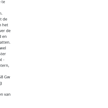
 te
n.
t de
n het
ver de
d en
atten.
 wel
ster
t -
ntern,
 68 Gw
ng
en van