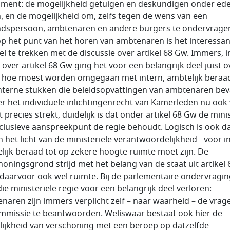
ument: de mogelijkheid getuigen en deskundigen onder ede
, en de mogelijkheid om, zelfs tegen de wens van een
dspersoon, ambtenaren en andere burgers te ondervrage
 op het punt van het horen van ambtenaren is het interessan
lel te trekken met de discussie over artikel 68 Gw. Immers, i
 over artikel 68 Gw ging het voor een belangrijk deel juist o
 hoe moest worden omgegaan met intern, ambtelijk beraa
nterne stukken die beleidsopvattingen van ambtenaren bev
r het individuele inlichtingenrecht van Kamerleden nu ook
t precies strekt, duidelijk is dat onder artikel 68 Gw de mini
xclusieve aanspreekpunt de regie behoudt. Logisch is ook da
in het licht van de ministeriële verantwoordelijkheid - voor i
lijk beraad tot op zekere hoogte ruimte moet zijn. De
honingsgrond strijd met het belang van de staat uit artikel
 daarvoor ook wel ruimte. Bij de parlementaire ondervragi
die ministeriële regie voor een belangrijk deel verloren:
naren zijn immers verplicht zelf – naar waarheid – de vrag
mmissie te beantwoorden. Weliswaar bestaat ook hier de
ijkheid van verschoning met een beroep op datzelfde