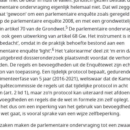
ar met de deur in huis te vallen: juridisch gezien bestaat 
mentaire ondervraging eigenlijk helemaal niet. Dat wil zegg
aat ‘gewoon’ om een parlementaire enquête zoals geregeld 
p de parlementaire enquête 2008, en met een grondwetteli
5
 in artikel 70 van de Grondwet.
De parlementaire ondervra
n ook geen uitwerking van artikel 68 Gw. Het instrument is i
‘bedacht’, omdat in de praktijk behoefte bestond aan een
6
mentaire enquête ‘light’.
Het ‘caloriearme’ deel zit ‘m erin d
uitgebreid dossieronderzoek plaatsvindt voordat de verho
den. De regels en bevoegdheden uit de Enquêtewet zijn ec
n van toepassing. Een tijdelijk protocol bepaalt, gedurend
imenteerfase van 5 jaar (2016-2021), weliswaar dat de Kam
quêtecommissie de regels uit dat tijdelijke protocol in acht
 (art. 2 lid 1), maar zo’n protocol kan uiteraard niet afdoe
voegdheden en regels die de wet in formele zin zelf oplegt.
 het dus om een inperking van het gebruik van bevoegdhe
e wet gaat, is vooral sprake van een wijze zelfbeperking.
zaken maken de parlementaire ondervraging tot een zwaa