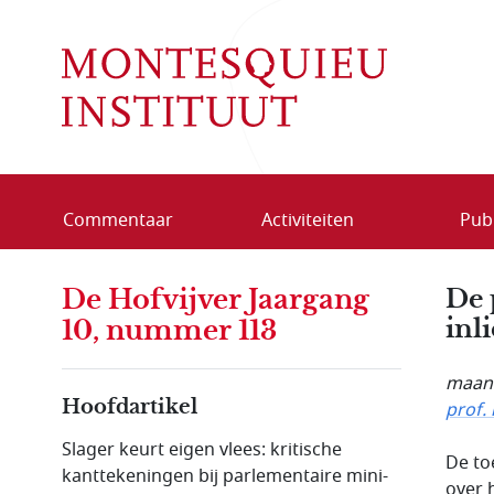
Overslaan en naar de inhoud gaan
Commentaar
Activiteiten
Publ
De Hofvijver Jaargang
De 
inl
10, nummer 113
maand
Hoofdartikel
prof.
Slager keurt eigen vlees: kritische
De to
kanttekeningen bij parlementaire mini-
over 