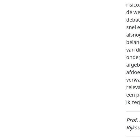
risic
de we
debat
snel 
alsno
belan
van d
onder
afgeb
afdoe
verwa
relev
een p
ik ze
Prof.
Rijks