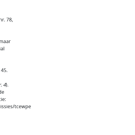
r. 78,
 maar
al
45.
. 4
).
de
ie:
ssies/tcewpe