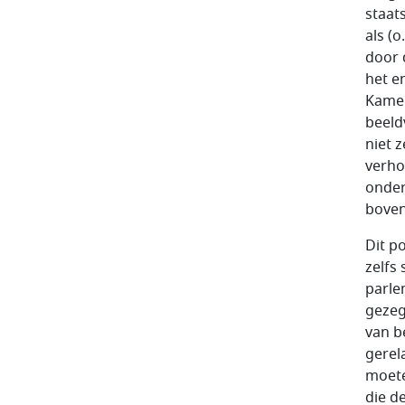
staat
als (
door 
het e
Kamer
beeld
niet 
verho
onder
boven
Dit p
zelfs
parle
gezeg
van b
gerel
moete
die d