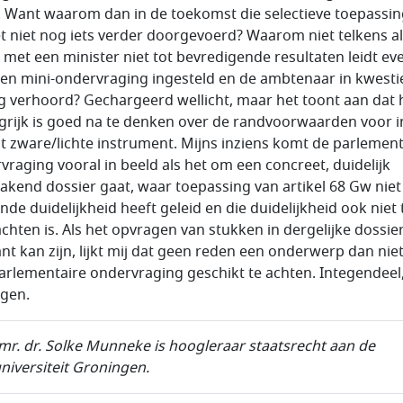
o. Want waarom dan in de toekomst die selectieve toepassin
t niet nog iets verder doorgevoerd? Waarom niet telkens a
 met een minister niet tot bevredigende resultaten leidt ev
een mini-ondervraging ingesteld en de ambtenaar in kwesti
g verhoord? Gechargeerd wellicht, maar het toont aan dat 
grijk is goed na te denken over de randvoorwaarden voor i
it zware/lichte instrument. Mijns inziens komt de parlement
vraging vooral in beeld als het om een concreet, duidelijk
akend dossier gaat, waar toepassing van artikel 68 Gw niet
nde duidelijkheid heeft geleid en die duidelijkheid ook niet 
chten is. Als het opvragen van stukken in dergelijke dossie
ant kan zijn, lijkt mij dat geen reden een onderwerp dan nie
arlementaire ondervraging geschikt te achten. Integendeel
ggen.
 mr. dr. Solke Munneke is hoogleraar staatsrecht aan de
universiteit Groningen.