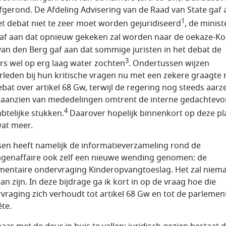
afgerond. De Afdeling Advisering van de Raad van State gaf 
1
et debat niet te zeer moet worden gejuridiseerd
, de minist
af aan dat opnieuw gekeken zal worden naar de oekaze-Ko
van den Berg gaf aan dat sommige juristen in het debat de
3
ers wel op erg laag water zochten
. Ondertussen wijzen
leden bij hun kritische vragen nu met een zekere graagte 
ebat over artikel 68 Gw, terwijl de regering nog steeds aarz
n aanzien van mededelingen omtrent de interne gedachtev
4
btelijke stukken.
Daarover hopelijk binnenkort op deze pl
at meer.
sen heeft namelijk de informatieverzameling rond de
agenaffaire ook zelf een nieuwe wending genomen: de
mentaire ondervraging Kinderopvangtoeslag. Het zal niem
an zijn. In deze bijdrage ga ik kort in op de vraag hoe die
vraging zich verhoudt tot artikel 68 Gw en tot de parlemen
te.