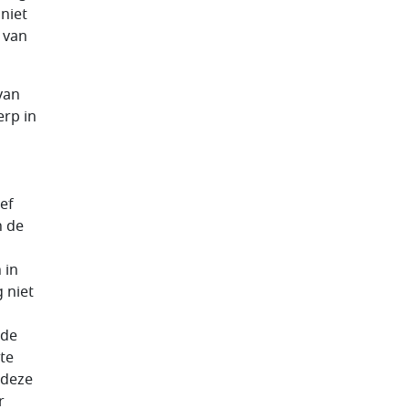
niet
n van
van
rp in
ef
n de
 in
 niet
nde
 te
(deze
r