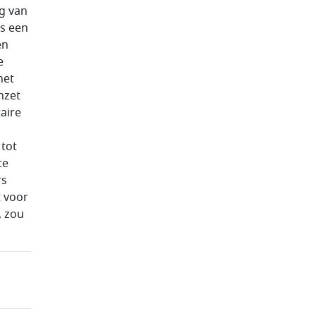
g van
ls een
en
e
het
nzet
aire
 tot
te
rs
t voor
, zou