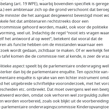
sbelang (art. 19 WPE), waarbij bovendien specifiek is gerege
o.a.) een ambtenaar zich op die grond verschoont dat beroe
de minister die het aangaat desgewenst bevestigd moet w
nkele feit dat ambtenaren rechtstreeks door een
commissie gehoord worden, maakt, ook voor de politieke
vorming, veel uit. Indachtig de regel “nooit iets vragen waar
zelf het antwoord al op weet”, betekent dat vooral dat de
ren als functie hebben om de misstanden waarnaar een
zoek wordt gedaan, zichtbaar te maken. Of er werkelijk fei
 tafel komen die de commissie niet al kende, is zeer de vra
olitieke aspect speelt bij de parlementaire ondervraging wel
 sterker dan bij de parlementaire enquête. Ten opzichte van
mentaire enquête is sprake van een lichter instrument omda
d het uitgebreide schriftelijke vooronderzoek, met het vor
escheiden etc. ontbreekt. Dat moet overigens wel een beet
ativeerd worden, omdat ook verhoren wel zorgvuldig zulle
n worden voorbereid, zoals ook blijkt uit de voorbereidings
e parlementaire ondervragingscommissie Kinderopvangtoe