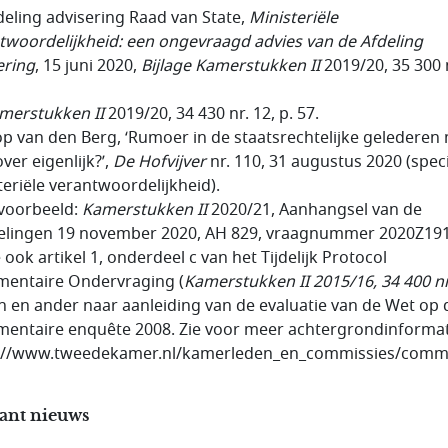
fdeling advisering Raad van State,
Ministeriële
twoordelijkheid: een ongevraagd advies van de Afdeling
ering
, 15 juni 2020,
Bijlage Kamerstukken II
2019/20, 35 300 n
merstukken II
2019/20, 34 430 nr. 12, p. 57.
oop van den Berg, ‘Rumoer in de staatsrechtelijke gelederen
ver eigenlijk?’,
De Hofvijver
nr. 110, 31 augustus 2020 (speci
teriële verantwoordelijkheid).
ijvoorbeeld:
Kamerstukken II
2020/21, Aanhangsel van de
lingen 19 november 2020, AH 829, vraagnummer 2020Z191
e ook artikel 1, onderdeel c van het Tijdelijk Protocol
mentaire Ondervraging (
Kamerstukken II 2015/16, 34 400 nr
en en ander naar aanleiding van de evaluatie van de Wet op 
mentaire enquête 2008. Zie voor meer achtergrondinformat
://www.tweedekamer.nl/kamerleden_en_commissies/commi
ant nieuws