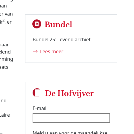
aan
er van
2
k
, en
Bundel
Bundel 25: Levend archief
naar
Lees meer
elend
orming
aats
De Hofvijver
and
E-mail
taire
E-mailadres van de abonnee.
Meld u aan voor de maandelijkse