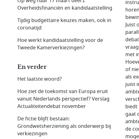
Op weg naar 17 maart deel I:
instr
Overheidsfinanciën en kandidaatstelling
horen
bewin
Tijdig budgettaire keuzes maken, ook in
Juist
coronatijd
paral
debat
Hoe werkt kandidaatstelling voor de
vraag
Tweede Kamerverkiezingen?
met i
Hoeve
En verder
of nie
als e
Het laatste woord?
juist 
Hoe ziet de toekomst van Europa eruit
ambte
vanuit Nederlands perspectief? Verslag
versc
Actualiteitendebat november
biedt
gaat 
De fictie blijft bestaan:
ambte
Grondwetsherziening als onderwerp bij
de co
verkiezingen
mogel