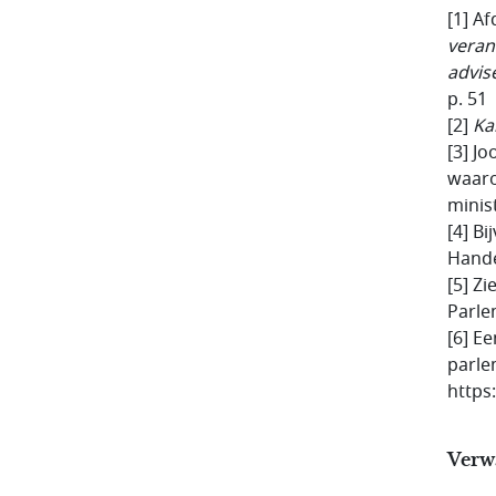
[1] A
veran
advis
p. 51
[2]
Ka
[3] J
waaro
minis
[4] B
Hande
[5] Zi
Parle
[6] E
parle
https
Verw