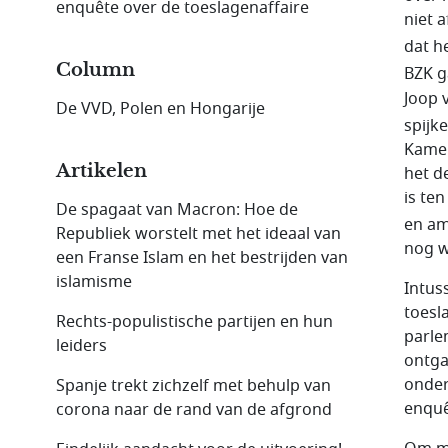
enquête over de toeslagenaffaire
niet 
dat h
Column
BZK g
Joop 
De VVD, Polen en Hongarije
spijk
Kamer
Artikelen
het d
is te
De spagaat van Macron: Hoe de
en am
Republiek worstelt met het ideaal van
nog w
een Franse Islam en het bestrijden van
islamisme
Intus
toesl
Rechts-populistische partijen en hun
parle
leiders
ontga
onder
Spanje trekt zichzelf met behulp van
enquê
corona naar de rand van de afgrond