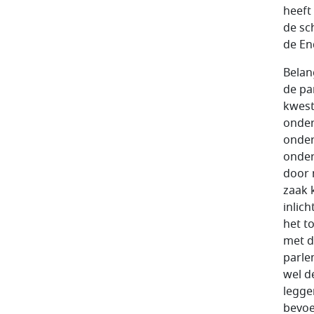
heeft
de sch
de En
Belan
de pa
kwest
onder
onder
onder
door 
zaak 
inlic
het t
met d
parle
wel d
legge
bevoe