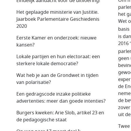
Om ma
Eindelijk aandacht voor de uitvoering!
parle
Het geplaagde ministerie van Justitie.
het g
Jaarboek Parlementaire Geschiedenis
Wet o
2020
basis
is da
Eerste Kamer en onderzoek: nieuwe
2016 
kansen?
parle
Lokale partijen en hun electoraat: een
geen 
sterkere lokale democratie?
bevin
gewoo
Wat heb je aan de Grondwet in tijden
exper
van polarisatie?
de En
nemen
Een gedragscode inzake politieke
de be
advertenties: meer dan goede intenties?
zover
Burgers kweken: Arie Slob, artikel 23 en
uit d
de pedagogische staat
Twee 