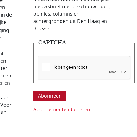
de
nieuwsbrief met beschouwingen,
en:
opinies, columns en
in de
achtergronden uit Den Haag en
jke
Brussel.
ging
n
CAPTCHA
at
ren
hter
e een
Deze vraag is om te controleren dat u ee
er en
n aan
 Voor
Abonnementen beheren
den
r