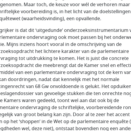
 genomen. Maar toch, de keuze voor wél de verhoren maar 
riftelijke voorbereiding is, in het licht van de doelstellinge
quêtewet (waarheidsvinding), een opvallende.
grijker is dat dit ‘uitgedunde’ onderzoeksinstrumentarium 
rlementaire ondervraging ook moet passen bij het onderwe
ie. Mijns inziens hoort vooral in de omschrijving van de
zoeksopdracht het lichtere karakter van de parlementaire
vraging tot uitdrukking te komen. Het is juist die concrete
zoeksopdracht die meebrengt dat de Kamer snel en effecti
middel van een parlementaire ondervraging tot de kern va
kan doordringen, nadat dat kennelijk met het normale
htingenrecht van 68 Gw onvoldoende is gelukt. Het opduiken
oeslagendossier van gevoelige stukken die ten onrechte nog
e Kamers waren gedeeld, toont wel aan dat ook bij de
mentaire ondervraging de schriftelijke, voorbereidende ro
egelijk van groot belang kan zijn. Door al te zeer het accent
n op het ‘shoppen’ in de Wet op de parlementaire enquête 
gdheden wel, deze niet), ontstaat bovendien nog een ande