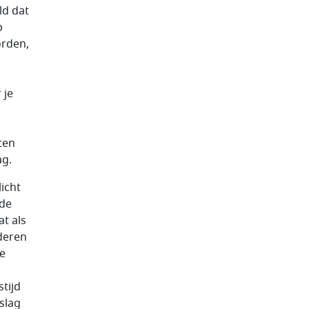
ld dat
p
orden,
 je
ten
ag.
licht
 de
t als
deren
je
n
tijd
slag