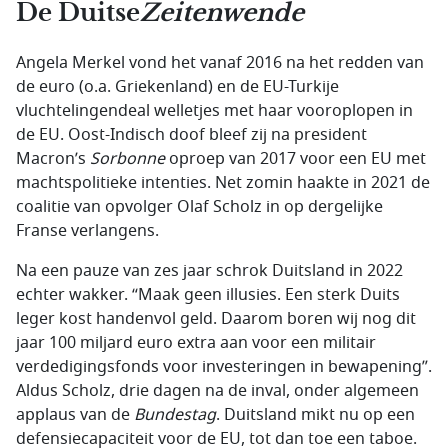
De Duitse
Zeitenwende
Angela Merkel vond het vanaf 2016 na het redden van
de euro (o.a. Griekenland) en de EU-Turkije
vluchtelingendeal welletjes met haar vooroplopen in
de EU. Oost-Indisch doof bleef zij na president
Macron’s
Sorbonne
oproep van 2017 voor een EU met
machtspolitieke intenties. Net zomin haakte in 2021 de
coalitie van opvolger Olaf Scholz in op dergelijke
Franse verlangens.
Na een pauze van zes jaar schrok Duitsland in 2022
echter wakker. “Maak geen illusies. Een sterk Duits
leger kost handenvol geld. Daarom boren wij nog dit
jaar 100 miljard euro extra aan voor een militair
verdedigingsfonds voor investeringen in bewapening”.
Aldus Scholz, drie dagen na de inval, onder algemeen
applaus van de
Bundestag
. Duitsland mikt nu op een
defensiecapaciteit voor de EU, tot dan toe een taboe.