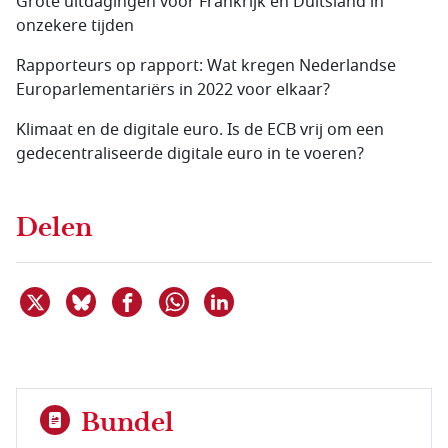
Grote uitdagingen voor Frankrijk en Duitsland in
onzekere tijden
Rapporteurs op rapport: Wat kregen Nederlandse
Europarlementariërs in 2022 voor elkaar?
Klimaat en de digitale euro. Is de ECB vrij om een
gedecentraliseerde digitale euro in te voeren?
Delen
Deel dit item op X
Deel dit item op Bluesky
Deel dit item op Facebook
Deel dit item op Linkedin
Delen via WhatsApp
Bundel