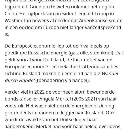
vrijhandel echt geen democratie meebrengt, als
bijproduct. Goed om te weten ook met het oog op
China. Het tijdperk van president Donald Trump in
Washington bewees al eerder dat Amerikaanse steun
in een oorlog om Europa niet langer vanzelfsprekend
is.
De Europese economie liep tot de inval deels op
goedkope Russische energie (gas, olie, steenkool). Dat
geldt vooral voor Duitsland, de locomotief van de
Europese economie. De reeks bestraffende sancties
richting Rusland maken nu een eind aan die
Wandel
durch Handel
(toenadering via handel).
Verder viel in 2022 de voorheen alom bewonderde
bondskanselier Angela Merkel (2005-2021) van haar
voetstuk. Het was naïef om de energievoorziening
grotendeels in handen te leggen van Rusland. Ook
wordt de zwakte van het Duitse leger haar
aangerekend. Merkel had voor haar beleid overigens