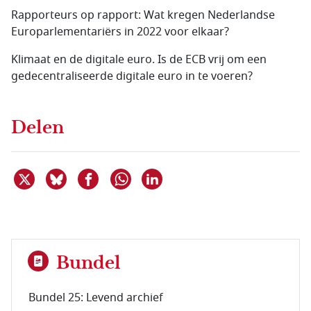
Rapporteurs op rapport: Wat kregen Nederlandse
Europarlementariërs in 2022 voor elkaar?
Klimaat en de digitale euro. Is de ECB vrij om een
gedecentraliseerde digitale euro in te voeren?
Delen
Deel dit item op X
Deel dit item op Bluesky
Deel dit item op Facebook
Deel dit item op Linkedin
Delen via WhatsApp
Bundel
Bundel 25: Levend archief