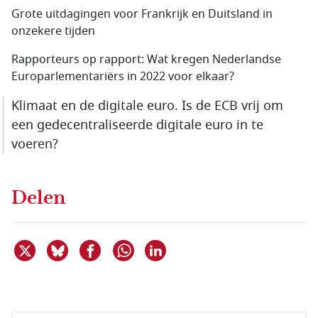
Grote uitdagingen voor Frankrijk en Duitsland in
onzekere tijden
Rapporteurs op rapport: Wat kregen Nederlandse
Europarlementariërs in 2022 voor elkaar?
Klimaat en de digitale euro. Is de ECB vrij om
een gedecentraliseerde digitale euro in te
voeren?
Delen
Deel dit item op X
Deel dit item op Bluesky
Deel dit item op Facebook
Deel dit item op Linkedin
Delen via WhatsApp